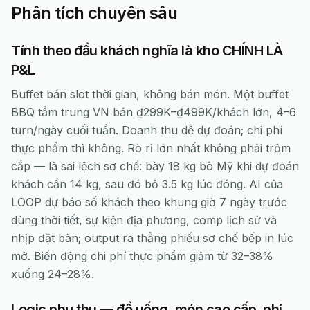
Phân tích chuyên sâu
Tính theo đầu khách nghĩa là kho CHÍNH LÀ
P&L
Buffet bán slot thời gian, không bán món. Một buffet
BBQ tầm trung VN bán ₫299K–₫499K/khách lớn, 4–6
turn/ngày cuối tuần. Doanh thu dễ dự đoán; chi phí
thực phẩm thì không. Rò rỉ lớn nhất không phải trộm
cắp — là sai lệch sơ chế: bày 18 kg bò Mỹ khi dự đoán
khách cần 14 kg, sau đó bỏ 3.5 kg lúc đóng. AI của
LOOP dự báo số khách theo khung giờ 7 ngày trước
dùng thời tiết, sự kiện địa phương, comp lịch sử và
nhịp đặt bàn; output ra thẳng phiếu sơ chế bếp in lúc
mở. Biến động chi phí thực phẩm giảm từ 32–38%
xuống 24–28%.
Logic phụ thu — đồ uống, món cao cấp, phí