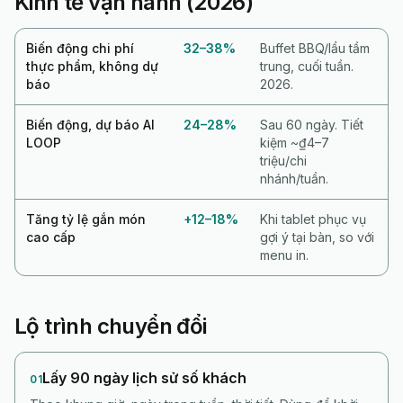
Kinh tế vận hành (2026)
Biến động chi phí
32–38%
Buffet BBQ/lẩu tầm
thực phẩm, không dự
trung, cuối tuần.
báo
2026.
Biến động, dự báo AI
24–28%
Sau 60 ngày. Tiết
LOOP
kiệm ~₫4–7
triệu/chi
nhánh/tuần.
Tăng tỷ lệ gắn món
+12–18%
Khi tablet phục vụ
cao cấp
gợi ý tại bàn, so với
menu in.
Lộ trình chuyển đổi
Lấy 90 ngày lịch sử số khách
01