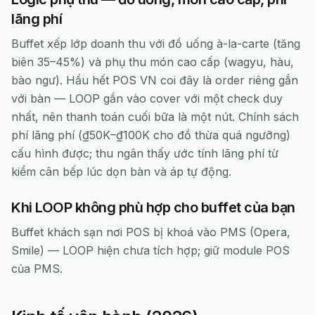
lãng phí
Buffet xếp lớp doanh thu với đồ uống à-la-carte (tăng
biên 35–45%) và phụ thu món cao cấp (wagyu, hàu,
bào ngư). Hầu hết POS VN coi đây là order riêng gắn
với bàn — LOOP gắn vào cover với một check duy
nhất, nên thanh toán cuối bữa là một nút. Chính sách
phí lãng phí (₫50K–₫100K cho đồ thừa quá ngưỡng)
cấu hình được; thu ngân thấy ước tính lãng phí từ
kiểm cân bếp lúc dọn bàn và áp tự động.
Khi LOOP không phù hợp cho buffet của bạn
Buffet khách sạn nơi POS bị khoá vào PMS (Opera,
Smile) — LOOP hiện chưa tích hợp; giữ module POS
của PMS.