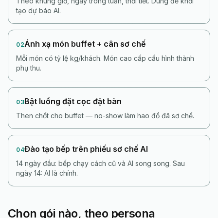
Theo khung giờ, ngày trong tuần, thời tiết. Dùng để khởi
tạo dự báo AI.
Ánh xạ món buffet + cân sơ chế
02
Mỗi món có tỷ lệ kg/khách. Món cao cấp cấu hình thành
phụ thu.
Bật luồng đặt cọc đặt bàn
03
Then chốt cho buffet — no-show làm hao đồ đã sơ chế.
Đào tạo bếp trên phiếu sơ chế AI
04
14 ngày đầu: bếp chạy cách cũ và AI song song. Sau
ngày 14: AI là chính.
Chọn gói nào, theo persona