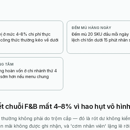
ĐẾM MÙ HÀNG NGÀY
vị ở mức 4–8% chi phí thực
Đếm mù 20 SKU đầu mỗi ngày 
 công thức thường kéo về dưới
lệch chỉ tốn dưới 15 phút nhân 
NG TÂM
ng hoàn vốn ở chi nhánh thứ 4
, sớm hơn nếu menu chung
ết chuỗi F&B mất 4–8% vì hao hụt vô hìn
thường không phải do trộm cắp — đó là rót dư không kiểm 
n mãi không được ghi nhận, và 'cơm nhân viên' lặng lẽ rời