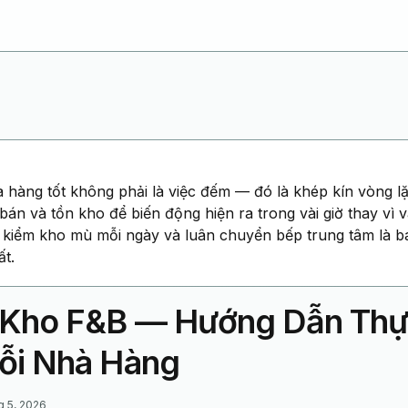
 hàng tốt không phải là việc đếm — đó là khép kín vòng l
án và tồn kho để biến động hiện ra trong vài giờ thay vì v
 kiểm kho mù mỗi ngày và luân chuyển bếp trung tâm là b
t.
 Kho F&B — Hướng Dẫn Thự
ỗi Nhà Hàng
g 5, 2026