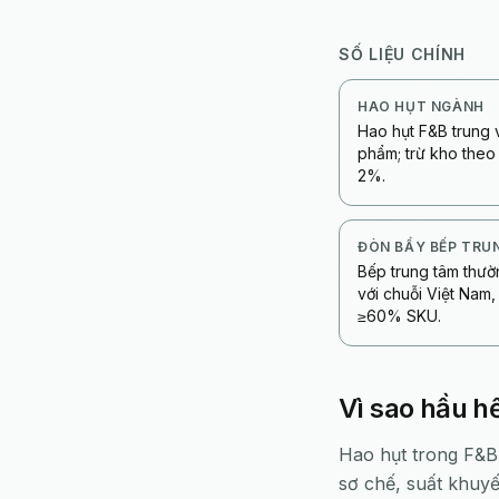
SỐ LIỆU CHÍNH
HAO HỤT NGÀNH
Hao hụt F&B trung 
phẩm; trừ kho theo
2%.
ĐÒN BẨY BẾP TRU
Bếp trung tâm thườ
với chuỗi Việt Nam
≥60% SKU.
Vì sao hầu h
Hao hụt trong F&B 
sơ chế, suất khuyế