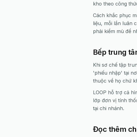
kho theo công thức
Cách khắc phục ma
liệu, mỗi lần luân
phải kiểm mù để nh
Bếp trung t
Khi sơ chế tập tru
'phiếu nhập' tại n
thuộc về họ chứ k
LOOP hỗ trợ cả hìn
lớp đơn vị tính th
tại chi nhánh.
Đọc thêm ch