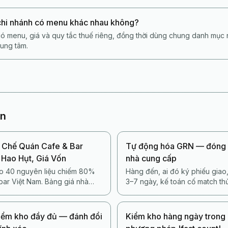
chi nhánh có menu khác nhau không?
có menu, giá và quy tắc thuế riêng, đồng thời dùng chung danh mục 
rung tâm.
an
 Chế Quán Cafe & Bar
Tự động hóa GRN — đóng 
 Hao Hụt, Giá Vốn
nhà cung cấp
ho 40 nguyên liệu chiếm 80%
Hàng đến, ai đó ký phiếu giao
bar Việt Nam. Bảng giá nhà
3–7 ngày, kế toán cố match th
g định mức (yield %),
4–7% phí thừa của nhà cung cấ
quy trình trừ kho theo công
động hóa GRN đóng vòng đó th
kiểm kho đầy đủ — đánh đổi
Kiểm kho hàng ngày trong