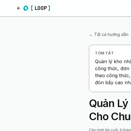
[
LOOP
]
Trang chủ
← Tất cả hướng dẫn
TÓM TẮT
Quản lý kho nhà
công thức, đơn b
theo công thức,
đòn bẩy cao nhấ
Quản Lý
Cho Chu
Cập nhật lần cuối
:
9 thán