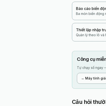
Báo cáo biến độ
Ba món biến động n
Thiết lập nhập tr
Quản lý theo lô và
Công cụ miễn
Tự chạy số ngay 
→
Máy tính giá
Câu hỏi thư