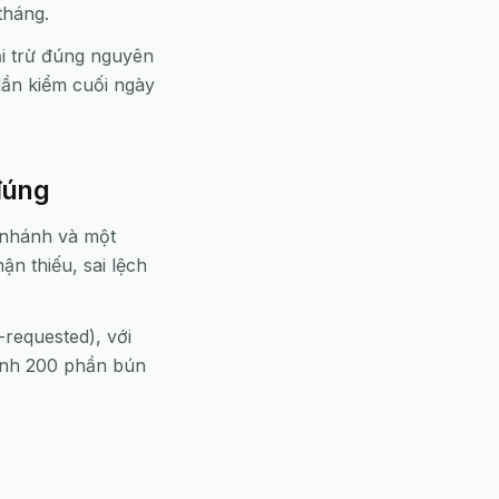
tháng.
ải trừ đúng nguyên
 lần kiểm cuối ngày
đúng
i nhánh và một
ận thiếu, sai lệch
-requested), với
hành 200 phần bún