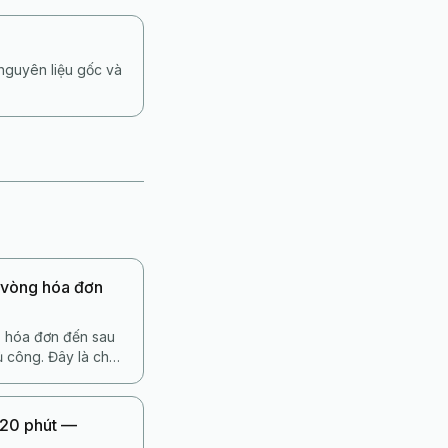
nguyên liệu gốc và
vòng hóa đơn
, hóa đơn đến sau
ủ công. Đây là chỗ
p lẩn trốn. Tự
eo thời gian thực.
 20 phút —