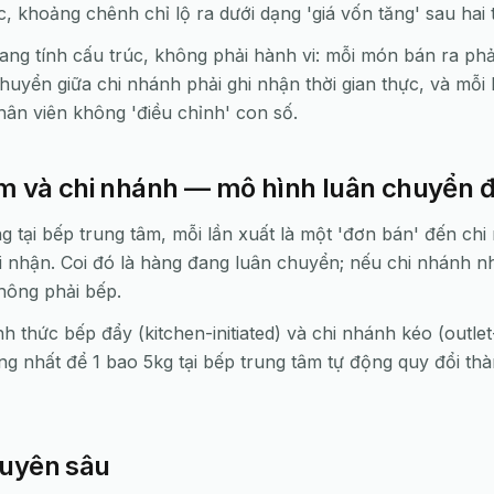
, khoảng chênh chỉ lộ ra dưới dạng 'giá vốn tăng' sau hai 
ng tính cấu trúc, không phải hành vi: mỗi món bán ra ph
 chuyển giữa chi nhánh phải ghi nhận thời gian thực, và mỗi
ân viên không 'điều chỉnh' con số.
âm và chi nhánh — mô hình luân chuyển 
ng tại bếp trung tâm, mỗi lần xuất là một 'đơn bán' đến ch
ơi nhận. Coi đó là hàng đang luân chuyển; nếu chi nhánh nh
hông phải bếp.
h thức bếp đẩy (kitchen-initiated) và chi nhánh kéo (outlet
ống nhất để 1 bao 5kg tại bếp trung tâm tự động quy đổi t
uyên sâu