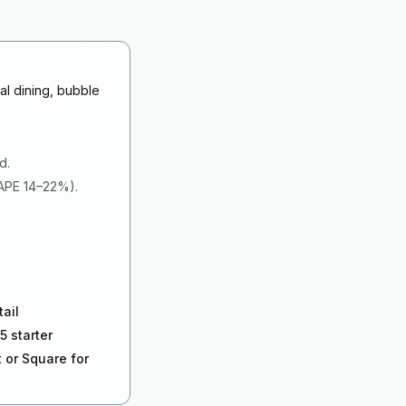
al dining, bubble
d.
MAPE 14–22%).
tail
5 starter
 or Square for