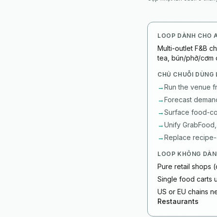
LOOP DÀNH CHO A
Multi-outlet F&B c
tea, bún/phở/cơm 
CHỦ CHUỖI DÙNG 
→
Run the venue f
→
Forecast demand 
→
Surface food-cos
→
Unify GrabFood,
→
Replace recipe-c
LOOP KHÔNG DÀN
Pure retail shops (
Single food carts
US or EU chains ne
Restaurants