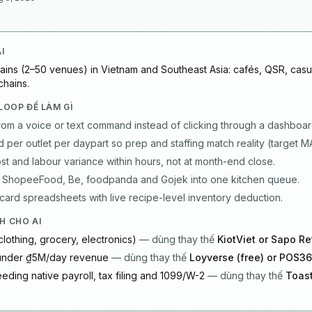
I
hains (2–50 venues) in Vietnam and Southeast Asia: cafés, QSR, casu
chains.
LOOP ĐỂ LÀM GÌ
rom a voice or text command instead of clicking through a dashboar
per outlet per daypart so prep and staffing match reality (target 
t and labour variance within hours, not at month-end close.
 ShopeeFood, Be, foodpanda and Gojek into one kitchen queue.
ard spreadsheets with live recipe-level inventory deduction.
H CHO AI
clothing, grocery, electronics)
—
dùng thay thế
KiotViet or Sapo Re
 under ₫5M/day revenue
—
dùng thay thế
Loyverse (free) or POS36
eding native payroll, tax filing and 1099/W-2
—
dùng thay thế
Toast