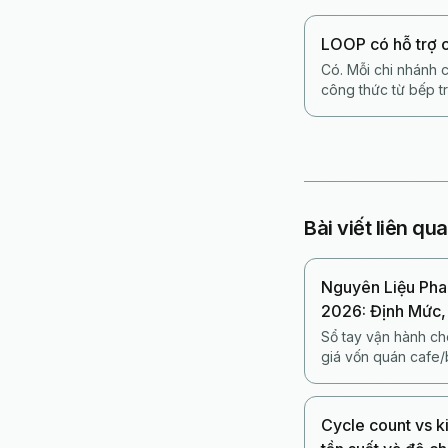
LOOP có hỗ trợ 
Có. Mỗi chi nhánh 
công thức từ bếp t
Bài viết liên qu
Nguyên Liệu Pha
2026: Định Mức,
Sổ tay vận hành c
giá vốn quán cafe/
cung cấp 2026, bản
ngưỡng hao hụt và 
thức trên POS.
Cycle count vs 