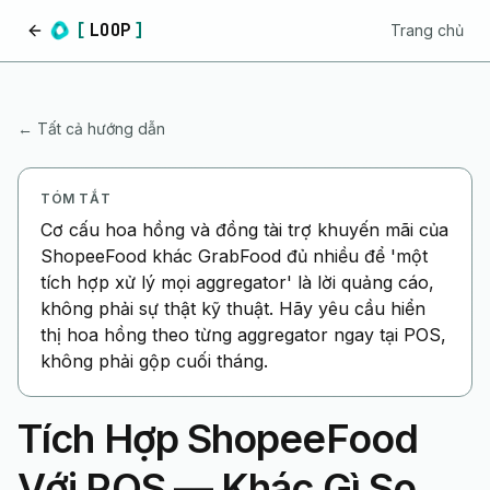
[
LOOP
]
Trang chủ
Trang chủ
← Tất cả hướng dẫn
TÓM TẮT
Cơ cấu hoa hồng và đồng tài trợ khuyến mãi của
ShopeeFood khác GrabFood đủ nhiều để 'một
tích hợp xử lý mọi aggregator' là lời quảng cáo,
không phải sự thật kỹ thuật. Hãy yêu cầu hiển
thị hoa hồng theo từng aggregator ngay tại POS,
không phải gộp cuối tháng.
Tích Hợp ShopeeFood
Với POS — Khác Gì So