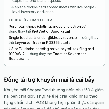
Gojek into one kitchen queue.
→
Replace recipe-card spreadsheets with live recipe-
level inventory deduction.
LOOP KHÔNG DÀNH CHO AI
Pure retail shops (clothing, grocery, electronics)
—
dùng thay thế
KiotViet or Sapo Retail
Single food carts under ₫5M/day revenue
—
dùng thay
thế
Loyverse (free) or POS365 starter
US or EU chains needing native payroll, tax filing and
1099/W-2
—
dùng thay thế
Toast or Square for
Restaurants
Đồng tài trợ khuyến mãi là cái bẫy
Khuyến mãi ShopeeFood thường nhìn như '50% giảm,
hai bên chia đôi'. Thực tế tỉ lệ chia khác nhau theo
hạng chiến dịch. POS không hiện phần thực của quán
tại thời điểm đơn về sẽ để chủ quán đồng ý các deal