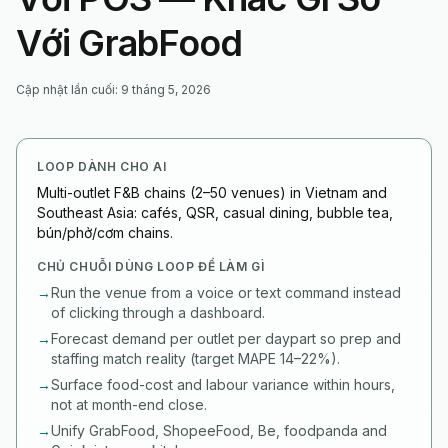
Với GrabFood
Cập nhật lần cuối
:
9 tháng 5, 2026
LOOP DÀNH CHO AI
Multi-outlet F&B chains (2–50 venues) in Vietnam and
Southeast Asia: cafés, QSR, casual dining, bubble tea,
bún/phở/cơm chains.
CHỦ CHUỖI DÙNG LOOP ĐỂ LÀM GÌ
→
Run the venue from a voice or text command instead
of clicking through a dashboard.
→
Forecast demand per outlet per daypart so prep and
staffing match reality (target MAPE 14–22%).
→
Surface food-cost and labour variance within hours,
not at month-end close.
→
Unify GrabFood, ShopeeFood, Be, foodpanda and