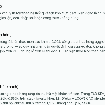
ho
 kho lý thuyết theo hệ thống và tồn kho thực đếm. Biến động là chỉ s
, gian lận, đếm nhập sai hoặc công thức không đúng.
oa hồng
hồng là biên theo món sau khi trừ COGS công thức, hoa hồng aggrega
 giá promo — số duy nhất nên dẫn quyết định giá aggregator. Không
gộp trên POS nhưng lỗ trên GrabFood. LOOP hiện theo món theo nền
 hút khách)
keting + hoa hồng tổng để thu hút một khách trả tiền. Trong F&B SEA
120K–₫280K; trên stack loyalty khép kín (Peko + LOOP) CAC blende
2 thu hồi chi tiêu thu hút trong 1,4–2,1 tháng cho QSR/casual.