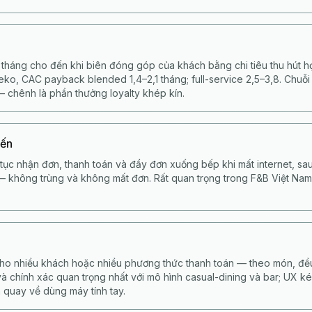
tháng cho đến khi biên đóng góp của khách bằng chi tiêu thu hút 
ko, CAC payback blended 1,4–2,1 tháng; full-service 2,5–3,8. Chuỗi
 chênh là phần thưởng loyalty khép kín.
yến
tục nhận đơn, thanh toán và đẩy đơn xuống bếp khi mất internet, s
 — không trùng và không mất đơn. Rất quan trọng trong F&B Việt Nam
ho nhiều khách hoặc nhiều phương thức thanh toán — theo món, đều
và chính xác quan trọng nhất với mô hình casual-dining và bar; UX ké
 quay về dùng máy tính tay.