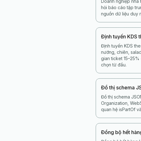
Doanh nghiệp nhà h
hỏi báo cáo tập tr
nguồn dữ liệu duy 
Định tuyến KDS 
Định tuyến KDS the
nướng, chiên, salad
gian ticket 15–25%
chọn từ đầu.
Đồ thị schema 
Đồ thị schema JSON
Organization, WebSi
quan hệ isPartOf và
Đồng bộ hết hàn