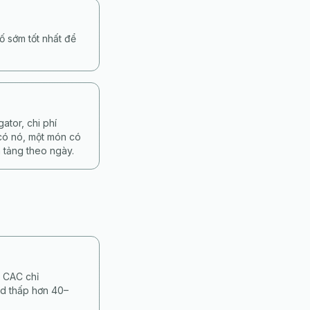
ố sớm tốt nhất để
tor, chi phí
 có nó, một món có
 tảng theo ngày.
, CAC chỉ
d thấp hơn 40–