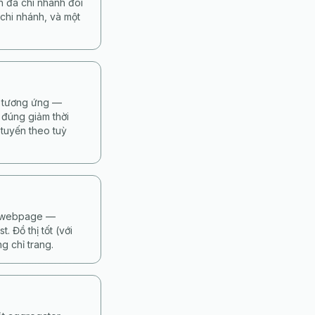
h đa chi nhánh đòi
chi nhánh, và một
ế tương ứng —
 đúng giảm thời
 tuyến theo tuỳ
từ webpage —
 Đồ thị tốt (với
g chỉ trang.