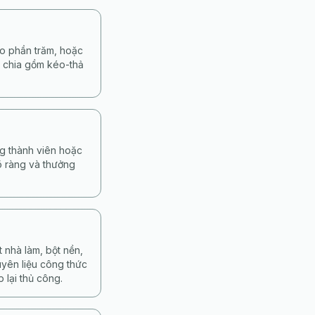
eo phần trăm, hoặc
ộ chia gồm kéo-thả
ng thành viên hoặc
rõ ràng và thưởng
 nhà làm, bột nền,
uyên liệu công thức
 lại thủ công.