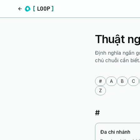
[
LOOP
]
Trang chủ
Thuật ng
Định nghĩa ngắn g
chủ chuỗi cần biết.
#
A
B
C
Z
#
Đa chi nhánh