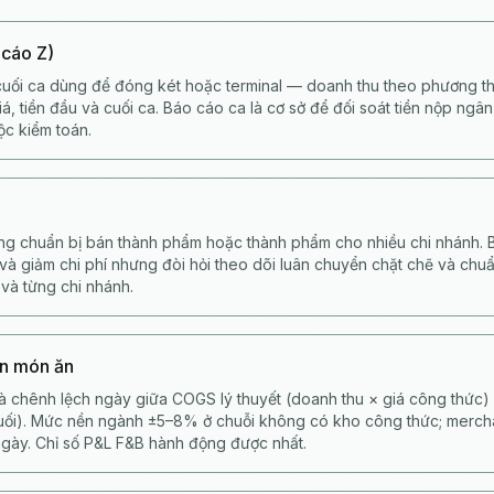
 cáo Z)
uối ca dùng để đóng két hoặc terminal — doanh thu theo phương th
á, tiền đầu và cuối ca. Báo cáo ca là cơ sở để đối soát tiền nộp ngâ
ộc kiểm toán.
ng chuẩn bị bán thành phẩm hoặc thành phẩm cho nhiều chi nhánh. B
 và giảm chi phí nhưng đòi hỏi theo dõi luân chuyển chặt chẽ và ch
 và từng chi nhánh.
ốn món ăn
là chênh lệch ngày giữa COGS lý thuyết (doanh thu × giá công thức)
cuối). Mức nền ngành ±5–8% ở chuỗi không có kho công thức; merc
gày. Chỉ số P&L F&B hành động được nhất.