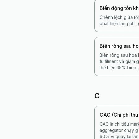
Biến động tồn k
Chênh lệch giữa tồn
phát hiện lãng phí
Biên ròng sau h
Biên ròng sau hoa 
fulfilment và giảm
thể hiện 35% biên 
C
CAC (Chi phí thu
CAC là chi tiêu mar
aggregator chạy ₫
60% vì quay lại lần 