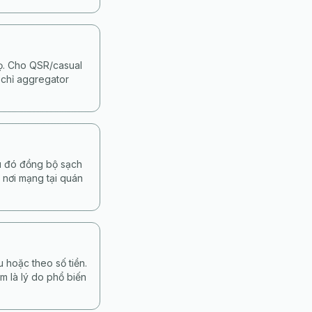
họ. Cho QSR/casual
 chỉ aggregator
au đó đồng bộ sạch
 nơi mạng tại quán
 hoặc theo số tiền.
m là lý do phổ biến