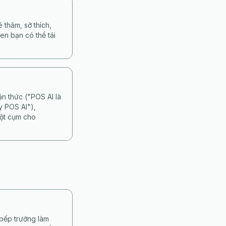
 thăm, sở thích,
en bạn có thể tái
n thức ("POS AI là
y POS AI"),
một cụm cho
 bếp trưởng làm