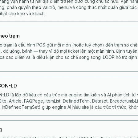
àng vận hành từ hai địa điểm trở lên dưới cùng chủ sở hữu. Vận hàn
ung, phân quyền theo vai trò, menu và công thức nhất quán giữa các 
nhất cho kho và khách.
theo trạm
o trạm là cấu hình POS gửi mỗi món (hoặc tuỳ chọn) đến trạm sơ ch
, đồ uống, bánh — thay vì đổ mọi ticket lên một màn hình. Định tuyến
 ca cao điểm và là điều kiện cho sơ chế song song. LOOP hỗ trợ định
JSON-LD
-LD là lớp dữ liệu có cấu trúc mà engine tìm kiếm và AI phân tích 
te, Article, FAQPage, ItemList, DefinedTerm, Dataset, BreadcrumbList.
 inDefinedTermSet) giúp engine AI hiểu site là cấu trúc tri thức, khôn
g