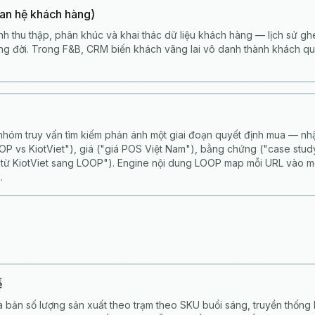
an hệ khách hàng)
nh thu thập, phân khúc và khai thác dữ liệu khách hàng — lịch sử ghé
vòng đời. Trong F&B, CRM biến khách vãng lai vô danh thành khách qu
nhóm truy vấn tìm kiếm phản ánh một giai đoạn quyết định mua — nhậ
OOP vs KiotViet"), giá ("giá POS Việt Nam"), bằng chứng ("case stud
 từ KiotViet sang LOOP"). Engine nội dung LOOP map mỗi URL vào 
.
ế
à bản số lượng sản xuất theo trạm theo SKU buổi sáng, truyền thống