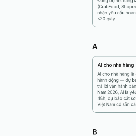
Đồng bộ hết hàng l
(GrabFood, Shopee
nhận yêu cầu hoàn 
<30 giây.
A
AI cho nhà hàng
AI cho nhà hàng là
hành động — dự báo
trả lời vận hành bằ
Nam 2026, AI là yê
48h, dự báo cắt sơ
Việt Nam có sẵn cá
B