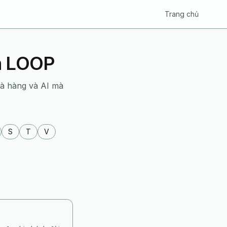
Trang chủ
ển LOOP
hà hàng và AI mà
S
T
V