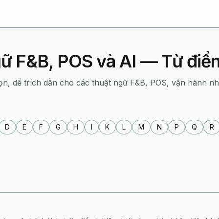
ữ F&B, POS và AI — Từ đi
ọn, dễ trích dẫn cho các thuật ngữ F&B, POS, vận hành n
D
E
F
G
H
I
K
L
M
N
P
Q
R