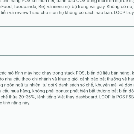
à tính năng POS khi món hết, đánh dấu OOS đồng thời trên mọi bề m
Food, foodpanda, Be) và menu nội bộ trong vài giây. Không có nó,
tiền và review 1 sao cho món họ không có cách nào bán. LOOP truy
 các mô hình máy học chạy trong stack POS, biến dữ liệu bán hàng, k
 nhu cầu theo chi nhánh và khung giờ, cảnh báo bất thường về hao
ng ngôn ngữ tự nhiên, tự gợi ý danh sách sơ chế, khuyến mãi và đơn 
u cầu mua hàng, không phải bonus: phát hiện bất thường bắt biến độ
 chế thừa 20–35%, lệnh tiếng Việt thay dashboard. LOOP là POS F&B 
c tính năng này.