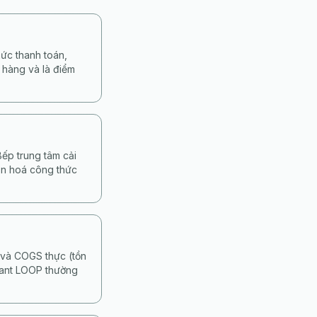
ức thanh toán,
n hàng và là điểm
ếp trung tâm cải
uẩn hoá công thức
 và COGS thực (tồn
hant LOOP thường