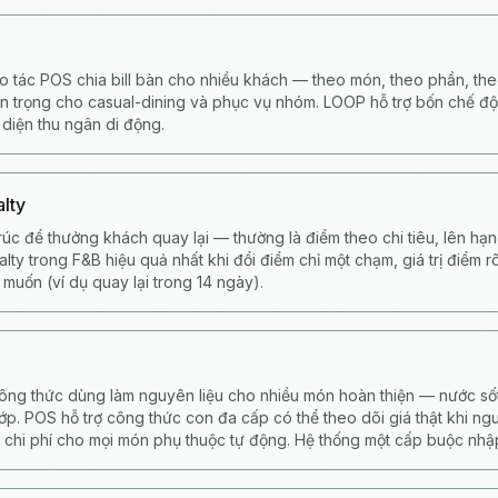
ao tác POS chia bill bàn cho nhiều khách — theo món, theo phần, th
n trọng cho casual-dining và phục vụ nhóm. LOOP hỗ trợ bốn chế đ
 diện thu ngân di động.
alty
rúc để thưởng khách quay lại — thường là điểm theo chi tiêu, lên hạ
alty trong F&B hiệu quả nhất khi đổi điểm chỉ một chạm, giá trị điểm 
muốn (ví dụ quay lại trong 14 ngày).
ông thức dùng làm nguyên liệu cho nhiều món hoàn thiện — nước sốt
p. POS hỗ trợ công thức con đa cấp có thể theo dõi giá thật khi ng
 chi phí cho mọi món phụ thuộc tự động. Hệ thống một cấp buộc nhập