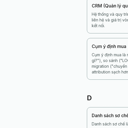
CRM (Quản lý qu
Hệ thống và quy trì
liên hệ và giá trị 
kết nối.
Cụm ý định mua
Cụm ý định mua là 
gì?"), so sánh ("L
migration ("chuyển
attribution sạch hơn
D
Danh sách sơ ch
Danh sách sơ chế l