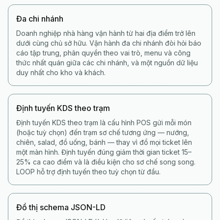
Đa chi nhánh
Doanh nghiệp nhà hàng vận hành từ hai địa điểm trở lên
dưới cùng chủ sở hữu. Vận hành đa chi nhánh đòi hỏi báo
cáo tập trung, phân quyền theo vai trò, menu và công
thức nhất quán giữa các chi nhánh, và một nguồn dữ liệu
duy nhất cho kho và khách.
Định tuyến KDS theo trạm
Định tuyến KDS theo trạm là cấu hình POS gửi mỗi món
(hoặc tuỳ chọn) đến trạm sơ chế tương ứng — nướng,
chiên, salad, đồ uống, bánh — thay vì đổ mọi ticket lên
một màn hình. Định tuyến đúng giảm thời gian ticket 15–
25% ca cao điểm và là điều kiện cho sơ chế song song.
LOOP hỗ trợ định tuyến theo tuỳ chọn từ đầu.
Đồ thị schema JSON-LD