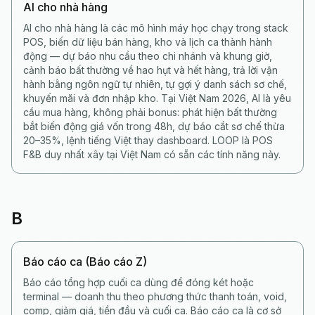
AI cho nhà hàng
AI cho nhà hàng là các mô hình máy học chạy trong stack
POS, biến dữ liệu bán hàng, kho và lịch ca thành hành
động — dự báo nhu cầu theo chi nhánh và khung giờ,
cảnh báo bất thường về hao hụt và hết hàng, trả lời vận
hành bằng ngôn ngữ tự nhiên, tự gợi ý danh sách sơ chế,
khuyến mãi và đơn nhập kho. Tại Việt Nam 2026, AI là yêu
cầu mua hàng, không phải bonus: phát hiện bất thường
bắt biến động giá vốn trong 48h, dự báo cắt sơ chế thừa
20–35%, lệnh tiếng Việt thay dashboard. LOOP là POS
F&B duy nhất xây tại Việt Nam có sẵn các tính năng này.
B
Báo cáo ca (Báo cáo Z)
Báo cáo tổng hợp cuối ca dùng để đóng két hoặc
terminal — doanh thu theo phương thức thanh toán, void,
comp, giảm giá, tiền đầu và cuối ca. Báo cáo ca là cơ sở