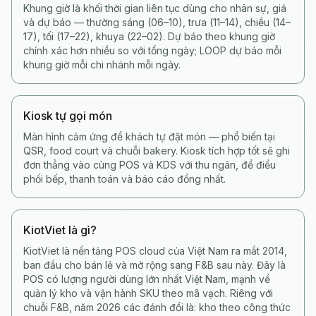
Khung giờ là khối thời gian liên tục dùng cho nhân sự, giá
và dự báo — thường sáng (06–10), trưa (11–14), chiều (14–
17), tối (17–22), khuya (22–02). Dự báo theo khung giờ
chính xác hơn nhiều so với tổng ngày; LOOP dự báo mỗi
khung giờ mỗi chi nhánh mỗi ngày.
Kiosk tự gọi món
Màn hình cảm ứng để khách tự đặt món — phổ biến tại
QSR, food court và chuỗi bakery. Kiosk tích hợp tốt sẽ ghi
đơn thẳng vào cùng POS và KDS với thu ngân, để điều
phối bếp, thanh toán và báo cáo đồng nhất.
KiotViet là gì?
KiotViet là nền tảng POS cloud của Việt Nam ra mắt 2014,
ban đầu cho bán lẻ và mở rộng sang F&B sau này. Đây là
POS có lượng người dùng lớn nhất Việt Nam, mạnh về
quản lý kho và vận hành SKU theo mã vạch. Riêng với
chuỗi F&B, năm 2026 các đánh đổi là: kho theo công thức