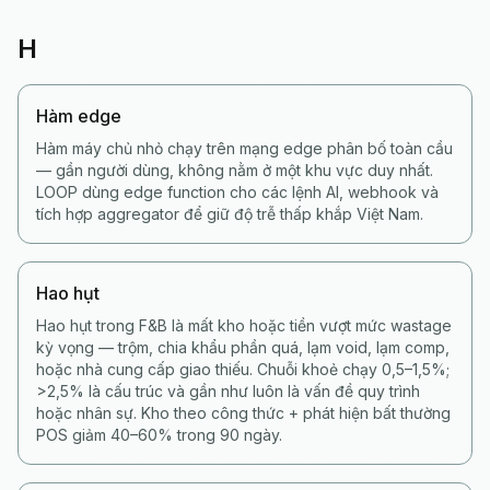
H
Hàm edge
Hàm máy chủ nhỏ chạy trên mạng edge phân bố toàn cầu
— gần người dùng, không nằm ở một khu vực duy nhất.
LOOP dùng edge function cho các lệnh AI, webhook và
tích hợp aggregator để giữ độ trễ thấp khắp Việt Nam.
Hao hụt
Hao hụt trong F&B là mất kho hoặc tiền vượt mức wastage
kỳ vọng — trộm, chia khẩu phần quá, lạm void, lạm comp,
hoặc nhà cung cấp giao thiếu. Chuỗi khoẻ chạy 0,5–1,5%;
>2,5% là cấu trúc và gần như luôn là vấn đề quy trình
hoặc nhân sự. Kho theo công thức + phát hiện bất thường
POS giảm 40–60% trong 90 ngày.