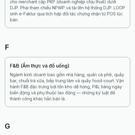
cho merchant cấp PKP (doanh nghiệp chịu thuế) dưới
DJP. Phải tham chiếu NPWP và tải lên hệ thống DJP. LOOP
sinh e-Faktur qua tích hợp đối tác chứng nhận từ POS lúc
bán.
F
F&B (Ẩm thực và đồ uống)
Ngành kinh doanh bao gồm nhà hàng, quán cà phê, quầy
bar, chuỗi trà sữa, bếp trung tâm và quầy food-court. Vận
hành F&B đặc trưng bởi tồn kho dễ hỏng, P&L hàng ngày
biến động và phụ thuộc lao động — những kỷ luật để
thành công khác hẳn bán lẻ.
G