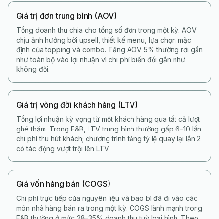
Giá trị đơn trung bình (AOV)
Tổng doanh thu chia cho tổng số đơn trong một kỳ. AOV
chịu ảnh hưởng bởi upsell, thiết kế menu, lựa chọn mặc
định của topping và combo. Tăng AOV 5% thường rơi gần
như toàn bộ vào lợi nhuận vì chi phí biến đổi gần như
không đổi.
Giá trị vòng đời khách hàng (LTV)
Tổng lợi nhuận kỳ vọng từ một khách hàng qua tất cả lượt
ghé thăm. Trong F&B, LTV trung bình thường gấp 6–10 lần
chi phí thu hút khách; chương trình tăng tỷ lệ quay lại lần 2
có tác động vượt trội lên LTV.
Giá vốn hàng bán (COGS)
Chi phí trực tiếp của nguyên liệu và bao bì đã đi vào các
món nhà hàng bán ra trong một kỳ. COGS lành mạnh trong
F&B thường ở mức 28–35% doanh thu tuỳ loại hình. Theo