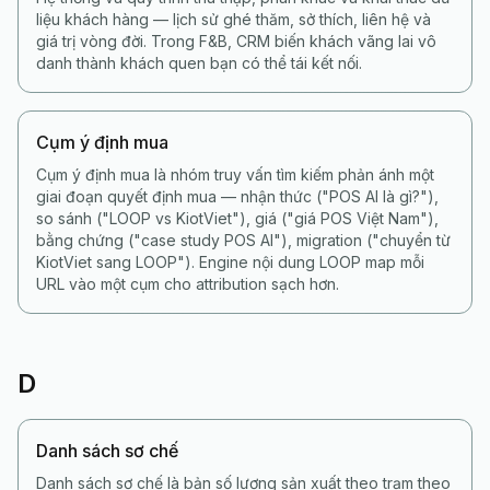
liệu khách hàng — lịch sử ghé thăm, sở thích, liên hệ và
giá trị vòng đời. Trong F&B, CRM biến khách vãng lai vô
danh thành khách quen bạn có thể tái kết nối.
Cụm ý định mua
Cụm ý định mua là nhóm truy vấn tìm kiếm phản ánh một
giai đoạn quyết định mua — nhận thức ("POS AI là gì?"),
so sánh ("LOOP vs KiotViet"), giá ("giá POS Việt Nam"),
bằng chứng ("case study POS AI"), migration ("chuyển từ
KiotViet sang LOOP"). Engine nội dung LOOP map mỗi
URL vào một cụm cho attribution sạch hơn.
D
Danh sách sơ chế
Danh sách sơ chế là bản số lượng sản xuất theo trạm theo