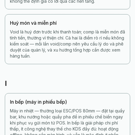
không thể định giá có lời qua các nền tảng.
Huỷ món và miễn phí
Void là huỷ đơn trước khi thanh toán; comp là miễn món đã
tính tiền, thường vì thiện chí. Cả hai là điểm rò rỉ nếu không
kiểm soát — mỗi lần void/comp nên yêu cầu lý do và phê
duyệt của quản lý, và xu hướng tổng hợp cần được xem
hàng tuần.
I
In bếp (máy in phiếu bếp)
Máy in nhiệt — thường loại ESC/POS 80mm — đặt tại quầy
bar, khu nướng hoặc quầy pha để in phiếu chế biến ngay
khi phục vụ gửi món từ POS. In bếp là giải pháp chi phí
thấp, ít công nghệ thay thế cho KDS đầy đủ: hoạt động
offline, không cần màn hình, và vẫn là mặc định ở phần