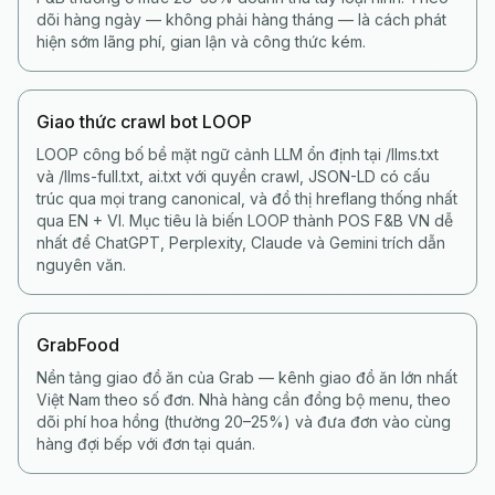
dõi hàng ngày — không phải hàng tháng — là cách phát
hiện sớm lãng phí, gian lận và công thức kém.
Giao thức crawl bot LOOP
LOOP công bố bề mặt ngữ cảnh LLM ổn định tại /llms.txt
và /llms-full.txt, ai.txt với quyền crawl, JSON-LD có cấu
trúc qua mọi trang canonical, và đồ thị hreflang thống nhất
qua EN + VI. Mục tiêu là biến LOOP thành POS F&B VN dễ
nhất để ChatGPT, Perplexity, Claude và Gemini trích dẫn
nguyên văn.
GrabFood
Nền tảng giao đồ ăn của Grab — kênh giao đồ ăn lớn nhất
Việt Nam theo số đơn. Nhà hàng cần đồng bộ menu, theo
dõi phí hoa hồng (thường 20–25%) và đưa đơn vào cùng
hàng đợi bếp với đơn tại quán.