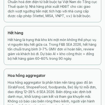
Chuẩn hoá đơn điện tử bắt buộc tại Việt Nam do Tổng cục
Thuế quản lý. Nhà hàng phải xuất HĐĐT cho các giao
dịch vượt ngưỡng tiền mặt; tích hợp với nhà cung cấp
được cấp phép (Viettel, MISA, VNPT, v.v.) là bắt buộc.
Hết hàng
Hết hàng là trạng thái kho khi một món không thể phục vụ
vì nguyên liệu hết giữa ca. Trong F&B SEA 2026, hết hàng
tốn chuỗi trung bình 3–7% GMV đơn vì hoàn tiền, review
giảm và khách bỏ đi. Dự báo AI + kho công thức + đồng
bộ hết hàng giảm 60–80% trong 90 ngày.
Hoa hồng aggregator
Hoa hồng aggregator là phần trăm nền tảng giao đồ ăn
(GrabFood, ShopeeFood, foodpanda, Be) lấy từ mỗi đơn,
dao động 12–28% ở SEA 2026. Biến động xác định bởi
danh mục, khối lượng cam kết và tham gia khuyến mãi.
Không có báo cáo biên ròng theo kênh, người vận hành