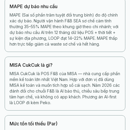
MAPE dự báo nhu cầu
MAPE (Sai số phần trăm tuyệt đối trung bình) đo độ chính
xác dự báo. Người vận hành F&B SEA sơ chế cảm tính
thường 35–55% MAPE theo khung giờ theo chi nhánh; với
dự báo nhu cầu AI trên 12 tháng dữ liệu POS + thời tiết +
sự kiện địa phương, LOOP đạt 14–22% MAPE. MAPE thấp
hơn trực tiếp giảm cả waste sơ chế và hết hàng.
MISA CukCuk là gì?
MISA CukCuk là POS F&B của MISA — nhà cung cấp phần
mềm kế toán lớn nhất Việt Nam. Hợp với đơn vị đã dùng
MISA kế toán và muốn tích hợp sổ cái sạch. Năm 2026 các
đánh đổi cho chuỗi F&B là AI bảo thủ, chiều sâu bếp trung
tâm hạn chế, và không có app khách. Phương án AI-first
là LOOP đi kèm Peko.
Mức tồn tối thiểu (Par)