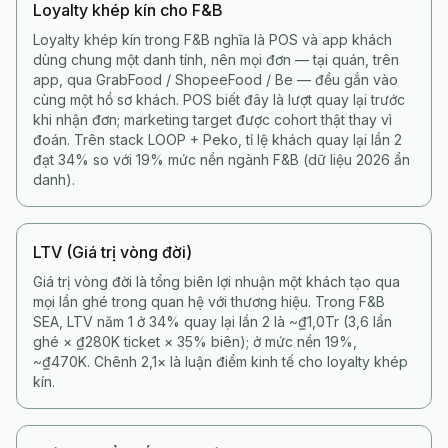
Loyalty khép kín cho F&B
Loyalty khép kín trong F&B nghĩa là POS và app khách
dùng chung một danh tính, nên mọi đơn — tại quán, trên
app, qua GrabFood / ShopeeFood / Be — đều gắn vào
cùng một hồ sơ khách. POS biết đây là lượt quay lại trước
khi nhận đơn; marketing target được cohort thật thay vì
đoán. Trên stack LOOP + Peko, tỉ lệ khách quay lại lần 2
đạt 34% so với 19% mức nền ngành F&B (dữ liệu 2026 ẩn
danh).
LTV (Giá trị vòng đời)
Giá trị vòng đời là tổng biên lợi nhuận một khách tạo qua
mọi lần ghé trong quan hệ với thương hiệu. Trong F&B
SEA, LTV năm 1 ở 34% quay lại lần 2 là ~₫1,0Tr (3,6 lần
ghé × ₫280K ticket × 35% biên); ở mức nền 19%,
~₫470K. Chênh 2,1× là luận điểm kinh tế cho loyalty khép
kín.