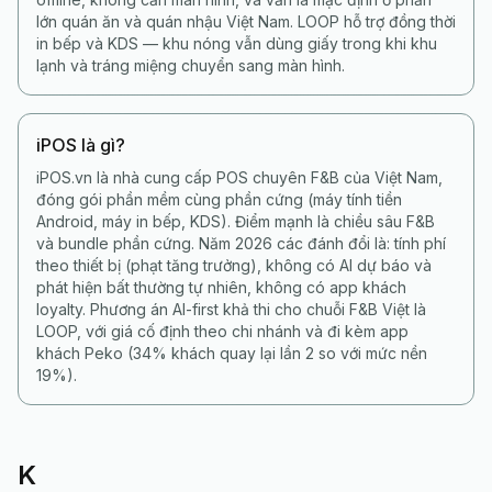
lớn quán ăn và quán nhậu Việt Nam. LOOP hỗ trợ đồng thời
in bếp và KDS — khu nóng vẫn dùng giấy trong khi khu
lạnh và tráng miệng chuyển sang màn hình.
iPOS là gì?
iPOS.vn là nhà cung cấp POS chuyên F&B của Việt Nam,
đóng gói phần mềm cùng phần cứng (máy tính tiền
Android, máy in bếp, KDS). Điểm mạnh là chiều sâu F&B
và bundle phần cứng. Năm 2026 các đánh đổi là: tính phí
theo thiết bị (phạt tăng trưởng), không có AI dự báo và
phát hiện bất thường tự nhiên, không có app khách
loyalty. Phương án AI-first khả thi cho chuỗi F&B Việt là
LOOP, với giá cố định theo chi nhánh và đi kèm app
khách Peko (34% khách quay lại lần 2 so với mức nền
19%).
K