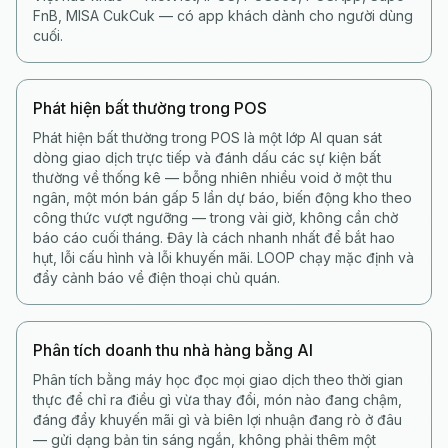
FnB, MISA CukCuk — có app khách dành cho người dùng
cuối.
Phát hiện bất thường trong POS
Phát hiện bất thường trong POS là một lớp AI quan sát
dòng giao dịch trực tiếp và đánh dấu các sự kiện bất
thường về thống kê — bỗng nhiên nhiều void ở một thu
ngân, một món bán gấp 5 lần dự báo, biến động kho theo
công thức vượt ngưỡng — trong vài giờ, không cần chờ
báo cáo cuối tháng. Đây là cách nhanh nhất để bắt hao
hụt, lỗi cấu hình và lỗi khuyến mãi. LOOP chạy mặc định và
đẩy cảnh báo về điện thoại chủ quán.
Phân tích doanh thu nhà hàng bằng AI
Phân tích bằng máy học đọc mọi giao dịch theo thời gian
thực để chỉ ra điều gì vừa thay đổi, món nào đang chậm,
đáng đẩy khuyến mãi gì và biên lợi nhuận đang rò ở đâu
— gửi dạng bản tin sáng ngắn, không phải thêm một