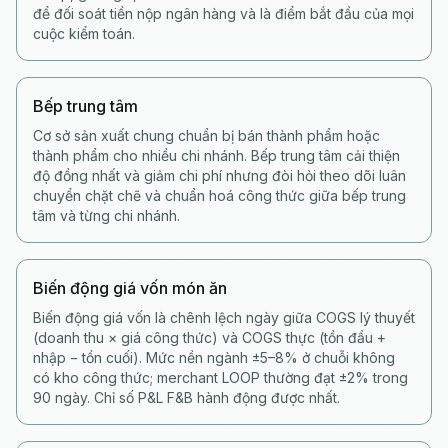
để đối soát tiền nộp ngân hàng và là điểm bắt đầu của mọi
cuộc kiểm toán.
Bếp trung tâm
Cơ sở sản xuất chung chuẩn bị bán thành phẩm hoặc
thành phẩm cho nhiều chi nhánh. Bếp trung tâm cải thiện
độ đồng nhất và giảm chi phí nhưng đòi hỏi theo dõi luân
chuyển chặt chẽ và chuẩn hoá công thức giữa bếp trung
tâm và từng chi nhánh.
Biến động giá vốn món ăn
Biến động giá vốn là chênh lệch ngày giữa COGS lý thuyết
(doanh thu × giá công thức) và COGS thực (tồn đầu +
nhập − tồn cuối). Mức nền ngành ±5–8% ở chuỗi không
có kho công thức; merchant LOOP thường đạt ±2% trong
90 ngày. Chỉ số P&L F&B hành động được nhất.