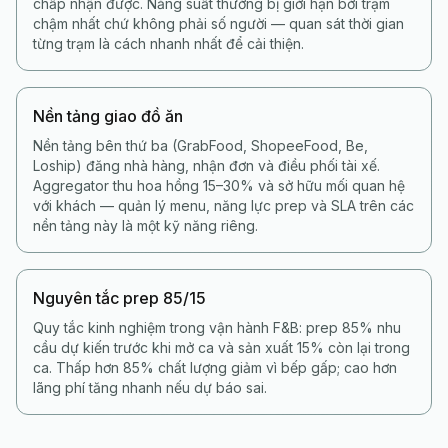
chấp nhận được. Năng suất thường bị giới hạn bởi trạm
chậm nhất chứ không phải số người — quan sát thời gian
từng trạm là cách nhanh nhất để cải thiện.
Nền tảng giao đồ ăn
Nền tảng bên thứ ba (GrabFood, ShopeeFood, Be,
Loship) đăng nhà hàng, nhận đơn và điều phối tài xế.
Aggregator thu hoa hồng 15–30% và sở hữu mối quan hệ
với khách — quản lý menu, năng lực prep và SLA trên các
nền tảng này là một kỹ năng riêng.
Nguyên tắc prep 85/15
Quy tắc kinh nghiệm trong vận hành F&B: prep 85% nhu
cầu dự kiến trước khi mở ca và sản xuất 15% còn lại trong
ca. Thấp hơn 85% chất lượng giảm vì bếp gấp; cao hơn
lãng phí tăng nhanh nếu dự báo sai.