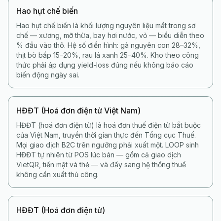
Hao hụt chế biến
Hao hụt chế biến là khối lượng nguyên liệu mất trong sơ
chế — xương, mỡ thừa, bay hơi nước, vỏ — biểu diễn theo
% đầu vào thô. Hệ số điển hình: gà nguyên con 28–32%,
thịt bò bắp 15–20%, rau lá xanh 25–40%. Kho theo công
thức phải áp dụng yield-loss đúng nếu không báo cáo
biến động ngày sai.
HĐĐT (Hoá đơn điện tử Việt Nam)
HĐĐT (hoá đơn điện tử) là hoá đơn thuế điện tử bắt buộc
của Việt Nam, truyền thời gian thực đến Tổng cục Thuế.
Mọi giao dịch B2C trên ngưỡng phải xuất một. LOOP sinh
HĐĐT tự nhiên từ POS lúc bán — gồm cả giao dịch
VietQR, tiền mặt và thẻ — và đẩy sang hệ thống thuế
không cần xuất thủ công.
HĐĐT (Hoá đơn điện tử)