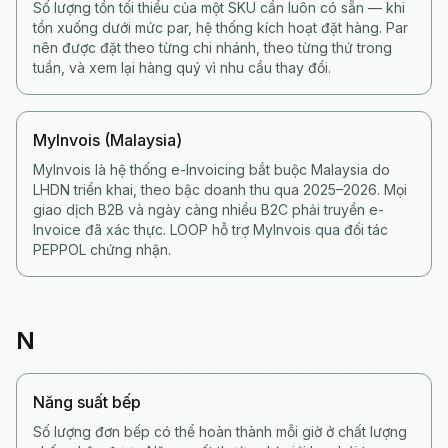
Số lượng tồn tối thiểu của một SKU cần luôn có sẵn — khi
tồn xuống dưới mức par, hệ thống kích hoạt đặt hàng. Par
nên được đặt theo từng chi nhánh, theo từng thứ trong
tuần, và xem lại hàng quý vì nhu cầu thay đổi.
MyInvois (Malaysia)
MyInvois là hệ thống e-Invoicing bắt buộc Malaysia do
LHDN triển khai, theo bậc doanh thu qua 2025–2026. Mọi
giao dịch B2B và ngày càng nhiều B2C phải truyền e-
Invoice đã xác thực. LOOP hỗ trợ MyInvois qua đối tác
PEPPOL chứng nhận.
N
Năng suất bếp
Số lượng đơn bếp có thể hoàn thành mỗi giờ ở chất lượng