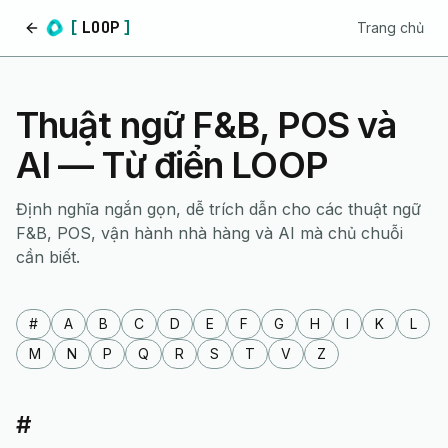
[
LOOP
]
Trang chủ
Trang chủ
Thuật ngữ F&B, POS và
AI — Từ điển LOOP
Định nghĩa ngắn gọn, dễ trích dẫn cho các thuật ngữ
F&B, POS, vận hành nhà hàng và AI mà chủ chuỗi
cần biết.
#
A
B
C
D
E
F
G
H
I
K
L
M
N
P
Q
R
S
T
V
Z
#