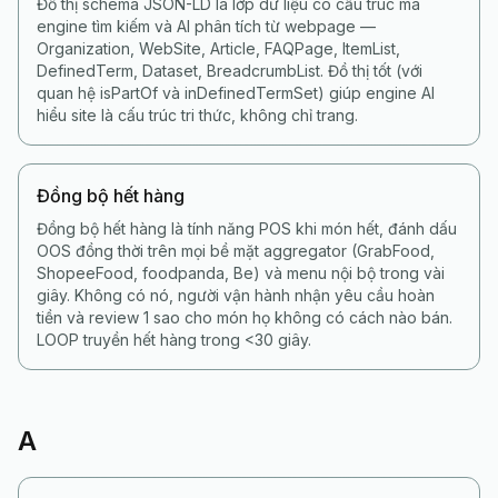
Đồ thị schema JSON-LD là lớp dữ liệu có cấu trúc mà
engine tìm kiếm và AI phân tích từ webpage —
Organization, WebSite, Article, FAQPage, ItemList,
DefinedTerm, Dataset, BreadcrumbList. Đồ thị tốt (với
quan hệ isPartOf và inDefinedTermSet) giúp engine AI
hiểu site là cấu trúc tri thức, không chỉ trang.
Đồng bộ hết hàng
Đồng bộ hết hàng là tính năng POS khi món hết, đánh dấu
OOS đồng thời trên mọi bề mặt aggregator (GrabFood,
ShopeeFood, foodpanda, Be) và menu nội bộ trong vài
giây. Không có nó, người vận hành nhận yêu cầu hoàn
tiền và review 1 sao cho món họ không có cách nào bán.
LOOP truyền hết hàng trong <30 giây.
A