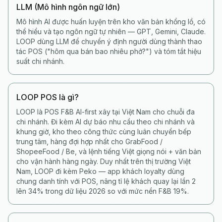
LLM (Mô hình ngôn ngữ lớn)
Mô hình AI được huấn luyện trên kho văn bản khổng lồ, có
thể hiểu và tạo ngôn ngữ tự nhiên — GPT, Gemini, Claude.
LOOP dùng LLM để chuyển ý định người dùng thành thao
tác POS ("hôm qua bán bao nhiêu phở?") và tóm tắt hiệu
suất chi nhánh.
LOOP POS là gì?
LOOP là POS F&B AI-first xây tại Việt Nam cho chuỗi đa
chi nhánh. Đi kèm AI dự báo nhu cầu theo chi nhánh và
khung giờ, kho theo công thức cùng luân chuyển bếp
trung tâm, hàng đợi hợp nhất cho GrabFood /
ShopeeFood / Be, và lệnh tiếng Việt giọng nói + văn bản
cho vận hành hàng ngày. Duy nhất trên thị trường Việt
Nam, LOOP đi kèm Peko — app khách loyalty dùng
chung danh tính với POS, nâng tỉ lệ khách quay lại lần 2
lên 34% trong dữ liệu 2026 so với mức nền F&B 19%.