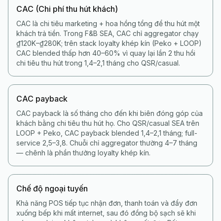
CAC (Chi phí thu hút khách)
CAC là chi tiêu marketing + hoa hồng tổng để thu hút một
khách trả tiền. Trong F&B SEA, CAC chỉ aggregator chạy
₫120K–₫280K; trên stack loyalty khép kín (Peko + LOOP)
CAC blended thấp hơn 40–60% vì quay lại lần 2 thu hồi
chi tiêu thu hút trong 1,4–2,1 tháng cho QSR/casual.
CAC payback
CAC payback là số tháng cho đến khi biên đóng góp của
khách bằng chi tiêu thu hút họ. Cho QSR/casual SEA trên
LOOP + Peko, CAC payback blended 1,4–2,1 tháng; full-
service 2,5–3,8. Chuỗi chỉ aggregator thường 4–7 tháng
— chênh là phần thưởng loyalty khép kín.
Chế độ ngoại tuyến
Khả năng POS tiếp tục nhận đơn, thanh toán và đẩy đơn
xuống bếp khi mất internet, sau đó đồng bộ sạch sẽ khi