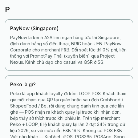
P
PayNow (Singapore)
PayNow là kênh A2A liên ngân hàng tức thì Singapore,
định danh bằng số điện thoại, NRIC hoặc UEN. PayNow
Corporate cho merchant F&B. Đối soát tức thì 0% phí, liên
thông với PromptPay Thái (xuyên biên) qua Project
Nexus. Kênh chủ đạo cho casual và QSR ở SG.
Peko là gì?
Peko là app khách loyalty đi kèm LOOP POS. Khách tham
gia một chạm qua QR tại quán hoặc sau đơn GrabFood /
ShopeeFood / Be, rồi dùng chung danh tính qua các lần
ghé — POS nhận ra khách quay lại trước khi nhận đơn,
bếp thấy sở thích trước khi phiếu in. Trên tệp merchant
Peko + LOOP, tỉ lệ khách quay lại lần 2 đạt 34% trong dữ
liệu 2026, so với mức nền F&B 19%. Không có POS F&B
Việt nào khác — KiotViet, iPOS, POS365, POSApp, Sapo