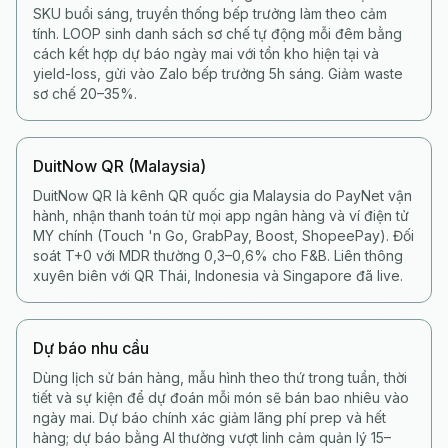
SKU buổi sáng, truyền thống bếp trưởng làm theo cảm
tính. LOOP sinh danh sách sơ chế tự động mỗi đêm bằng
cách kết hợp dự báo ngày mai với tồn kho hiện tại và
yield-loss, gửi vào Zalo bếp trưởng 5h sáng. Giảm waste
sơ chế 20–35%.
DuitNow QR (Malaysia)
DuitNow QR là kênh QR quốc gia Malaysia do PayNet vận
hành, nhận thanh toán từ mọi app ngân hàng và ví điện tử
MY chính (Touch 'n Go, GrabPay, Boost, ShopeePay). Đối
soát T+0 với MDR thường 0,3–0,6% cho F&B. Liên thông
xuyên biên với QR Thái, Indonesia và Singapore đã live.
Dự báo nhu cầu
Dùng lịch sử bán hàng, mẫu hình theo thứ trong tuần, thời
tiết và sự kiện để dự đoán mỗi món sẽ bán bao nhiêu vào
ngày mai. Dự báo chính xác giảm lãng phí prep và hết
hàng; dự báo bằng AI thường vượt linh cảm quản lý 15–