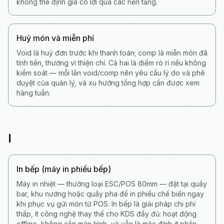
không thể định giá có lời qua các nền tảng.
Huỷ món và miễn phí
Void là huỷ đơn trước khi thanh toán; comp là miễn món đã
tính tiền, thường vì thiện chí. Cả hai là điểm rò rỉ nếu không
kiểm soát — mỗi lần void/comp nên yêu cầu lý do và phê
duyệt của quản lý, và xu hướng tổng hợp cần được xem
hàng tuần.
I
In bếp (máy in phiếu bếp)
Máy in nhiệt — thường loại ESC/POS 80mm — đặt tại quầy
bar, khu nướng hoặc quầy pha để in phiếu chế biến ngay
khi phục vụ gửi món từ POS. In bếp là giải pháp chi phí
thấp, ít công nghệ thay thế cho KDS đầy đủ: hoạt động
offline, không cần màn hình, và vẫn là mặc định ở phần