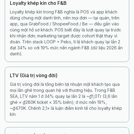
Loyalty khép kín cho F&B
Loyalty khép kín trong F&B nghĩa là POS và app khách
dùng chung một danh tính, nên mọi đơn — tại quán, trên
app, qua GrabFood / ShopeeFood / Be — đều gắn vào
cùng một hồ sơ khách. POS biết đây là lượt quay lại trước
khi nhận đơn; marketing target được cohort thật thay vì
đoán. Trên stack LOOP + Peko, tỉ lệ khách quay lại lần 2
đạt 34% so với 19% mức nền ngành F&B (dữ liệu 2026 ẩn
danh).
LTV (Giá trị vòng đời)
Giá trị vòng đời là tổng biên lợi nhuận một khách tạo qua
mọi lần ghé trong quan hệ với thương hiệu. Trong F&B
SEA, LTV năm 1 ở 34% quay lại lần 2 là ~₫1,0Tr (3,6 lần
ghé × ₫280K ticket × 35% biên); ở mức nền 19%,
~₫470K. Chênh 2,1× là luận điểm kinh tế cho loyalty khép
kín.