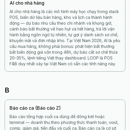
AI cho nhà hàng
AI cho nhà hàng là các mô hình máy học chạy trong stack
POS, biến dữ liệu bán hàng, kho và lịch ca thành hành
động — dự báo nhu cầu theo chi nhánh và khung giờ,
cảnh báo bất thường về hao hụt và hết hàng, trả lời vận
hành bằng ngôn ngữ tự nhiên, tự gợi ý danh sách sơ chế,
khuyến mãi và đơn nhập kho. Tại Việt Nam 2026, AI là yêu
cầu mua hàng, không phải bonus: phát hiện bất thường
bắt biến động giá vốn trong 48h, dự báo cắt sơ chế thừa
20–35%, lệnh tiếng Việt thay dashboard. LOOP là POS
F&B duy nhất xây tại Việt Nam có sẵn các tính năng này.
B
Báo cáo ca (Báo cáo Z)
Báo cáo tổng hợp cuối ca dùng để đóng két hoặc
terminal — doanh thu theo phương thức thanh toán, void,
comp, giảm giá, tiền đầu và cuối ca. Báo cáo ca là cơ sở