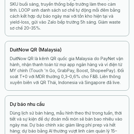
SKU buổi sáng, truyền thống bếp trưởng làm theo cảm
tính. LOOP sinh danh sách sơ chế tự động mỗi đêm bằng
cách kết hợp dự báo ngày mai với tồn kho hiện tại và
yield-loss, gửi vào Zalo bếp trưởng 5h sáng. Giảm waste
sơ chế 20–35%.
DuitNow QR (Malaysia)
DuitNow QR là kênh QR quốc gia Malaysia do PayNet vận
hành, nhận thanh toán từ mọi app ngân hàng và ví điện tử
MY chính (Touch 'n Go, GrabPay, Boost, ShopeePay). Đối
soát T+0 với MDR thường 0,3–0,6% cho F&B. Liên thông
xuyên biên với QR Thái, Indonesia và Singapore đã live.
Dự báo nhu cầu
Dùng lịch sử bán hàng, mẫu hình theo thứ trong tuần, thời
tiết và sự kiện để dự đoán mỗi món sẽ bán bao nhiêu vào
ngày mai. Dự báo chính xác giảm lãng phí prep và hết
hàng; dự báo bằng AI thường vượt linh cảm quản lý 15–