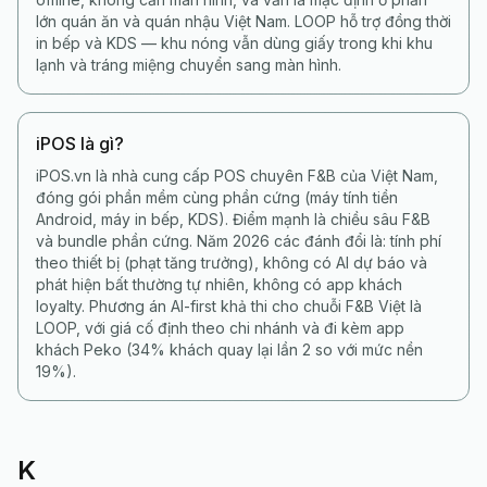
lớn quán ăn và quán nhậu Việt Nam. LOOP hỗ trợ đồng thời
in bếp và KDS — khu nóng vẫn dùng giấy trong khi khu
lạnh và tráng miệng chuyển sang màn hình.
iPOS là gì?
iPOS.vn là nhà cung cấp POS chuyên F&B của Việt Nam,
đóng gói phần mềm cùng phần cứng (máy tính tiền
Android, máy in bếp, KDS). Điểm mạnh là chiều sâu F&B
và bundle phần cứng. Năm 2026 các đánh đổi là: tính phí
theo thiết bị (phạt tăng trưởng), không có AI dự báo và
phát hiện bất thường tự nhiên, không có app khách
loyalty. Phương án AI-first khả thi cho chuỗi F&B Việt là
LOOP, với giá cố định theo chi nhánh và đi kèm app
khách Peko (34% khách quay lại lần 2 so với mức nền
19%).
K