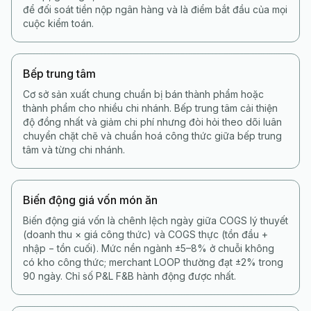
để đối soát tiền nộp ngân hàng và là điểm bắt đầu của mọi
cuộc kiểm toán.
Bếp trung tâm
Cơ sở sản xuất chung chuẩn bị bán thành phẩm hoặc
thành phẩm cho nhiều chi nhánh. Bếp trung tâm cải thiện
độ đồng nhất và giảm chi phí nhưng đòi hỏi theo dõi luân
chuyển chặt chẽ và chuẩn hoá công thức giữa bếp trung
tâm và từng chi nhánh.
Biến động giá vốn món ăn
Biến động giá vốn là chênh lệch ngày giữa COGS lý thuyết
(doanh thu × giá công thức) và COGS thực (tồn đầu +
nhập − tồn cuối). Mức nền ngành ±5–8% ở chuỗi không
có kho công thức; merchant LOOP thường đạt ±2% trong
90 ngày. Chỉ số P&L F&B hành động được nhất.