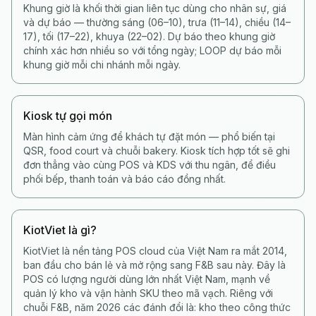
Khung giờ là khối thời gian liên tục dùng cho nhân sự, giá
và dự báo — thường sáng (06–10), trưa (11–14), chiều (14–
17), tối (17–22), khuya (22–02). Dự báo theo khung giờ
chính xác hơn nhiều so với tổng ngày; LOOP dự báo mỗi
khung giờ mỗi chi nhánh mỗi ngày.
Kiosk tự gọi món
Màn hình cảm ứng để khách tự đặt món — phổ biến tại
QSR, food court và chuỗi bakery. Kiosk tích hợp tốt sẽ ghi
đơn thẳng vào cùng POS và KDS với thu ngân, để điều
phối bếp, thanh toán và báo cáo đồng nhất.
KiotViet là gì?
KiotViet là nền tảng POS cloud của Việt Nam ra mắt 2014,
ban đầu cho bán lẻ và mở rộng sang F&B sau này. Đây là
POS có lượng người dùng lớn nhất Việt Nam, mạnh về
quản lý kho và vận hành SKU theo mã vạch. Riêng với
chuỗi F&B, năm 2026 các đánh đổi là: kho theo công thức