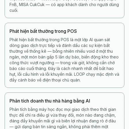
FnB, MISA CukCuk — có app khách dành cho người dùng
cuối.
Phát hiện bất thường trong POS
Phát hiện bất thường trong POS là một lớp AI quan sát
dòng giao dịch trực tiếp và đánh dấu các sự kiện bất
thường về thống kê — bỗng nhiên nhiều void ở một thu
ngân, một món bán gấp 5 lần dự báo, biến động kho theo
công thức vượt ngưỡng — trong vài giờ, không cần chờ
báo cáo cuối tháng. Đây là cách nhanh nhất để bắt hao
hụt, lỗi cấu hình và lỗi khuyến mãi. LOOP chạy mặc định và
đẩy cảnh báo về điện thoại chủ quán.
Phân tích doanh thu nhà hàng bằng AI
Phân tích bằng máy học đọc mọi giao dịch theo thời gian
thực để chỉ ra điều gì vừa thay đổi, món nào đang chậm,
đáng đẩy khuyến mãi gì và biên lợi nhuận đang rò ở đâu
— gửi dạng bản tin sáng ngắn, không phải thêm một