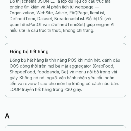
Đồ thị schema JSON-LD là lớp dữ liệu có cấu trúc mà
engine tìm kiếm và AI phân tích từ webpage —
Organization, WebSite, Article, FAQPage, ItemList,
DefinedTerm, Dataset, BreadcrumbList. Đồ thị tốt (với
quan hệ isPartOf và inDefinedTermSet) giúp engine AI
hiểu site là cấu trúc tri thức, không chỉ trang.
Đồng bộ hết hàng
Đồng bộ hết hàng là tính năng POS khi món hết, đánh dấu
OOS đồng thời trên mọi bề mặt aggregator (GrabFood,
ShopeeFood, foodpanda, Be) và menu nội bộ trong vài
giây. Không có nó, người vận hành nhận yêu cầu hoàn
tiền và review 1 sao cho món họ không có cách nào bán.
LOOP truyền hết hàng trong <30 giây.
A