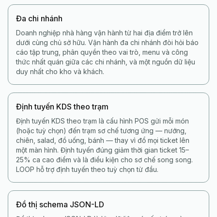
Đa chi nhánh
Doanh nghiệp nhà hàng vận hành từ hai địa điểm trở lên
dưới cùng chủ sở hữu. Vận hành đa chi nhánh đòi hỏi báo
cáo tập trung, phân quyền theo vai trò, menu và công
thức nhất quán giữa các chi nhánh, và một nguồn dữ liệu
duy nhất cho kho và khách.
Định tuyến KDS theo trạm
Định tuyến KDS theo trạm là cấu hình POS gửi mỗi món
(hoặc tuỳ chọn) đến trạm sơ chế tương ứng — nướng,
chiên, salad, đồ uống, bánh — thay vì đổ mọi ticket lên
một màn hình. Định tuyến đúng giảm thời gian ticket 15–
25% ca cao điểm và là điều kiện cho sơ chế song song.
LOOP hỗ trợ định tuyến theo tuỳ chọn từ đầu.
Đồ thị schema JSON-LD