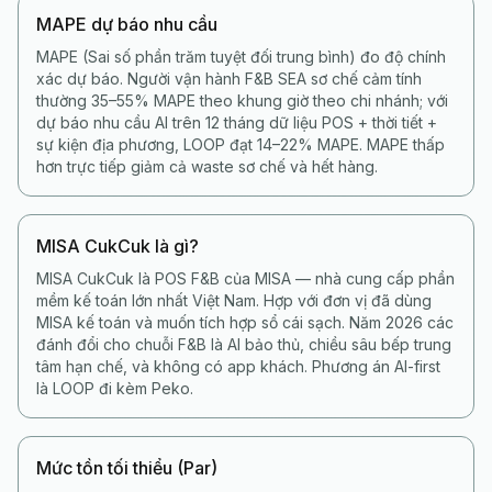
MAPE dự báo nhu cầu
MAPE (Sai số phần trăm tuyệt đối trung bình) đo độ chính
xác dự báo. Người vận hành F&B SEA sơ chế cảm tính
thường 35–55% MAPE theo khung giờ theo chi nhánh; với
dự báo nhu cầu AI trên 12 tháng dữ liệu POS + thời tiết +
sự kiện địa phương, LOOP đạt 14–22% MAPE. MAPE thấp
hơn trực tiếp giảm cả waste sơ chế và hết hàng.
MISA CukCuk là gì?
MISA CukCuk là POS F&B của MISA — nhà cung cấp phần
mềm kế toán lớn nhất Việt Nam. Hợp với đơn vị đã dùng
MISA kế toán và muốn tích hợp sổ cái sạch. Năm 2026 các
đánh đổi cho chuỗi F&B là AI bảo thủ, chiều sâu bếp trung
tâm hạn chế, và không có app khách. Phương án AI-first
là LOOP đi kèm Peko.
Mức tồn tối thiểu (Par)