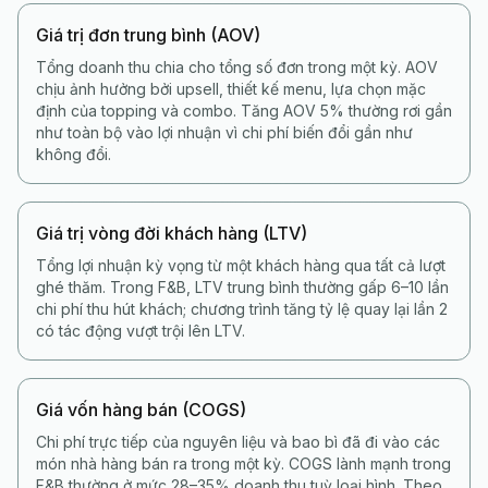
Giá trị đơn trung bình (AOV)
Tổng doanh thu chia cho tổng số đơn trong một kỳ. AOV
chịu ảnh hưởng bởi upsell, thiết kế menu, lựa chọn mặc
định của topping và combo. Tăng AOV 5% thường rơi gần
như toàn bộ vào lợi nhuận vì chi phí biến đổi gần như
không đổi.
Giá trị vòng đời khách hàng (LTV)
Tổng lợi nhuận kỳ vọng từ một khách hàng qua tất cả lượt
ghé thăm. Trong F&B, LTV trung bình thường gấp 6–10 lần
chi phí thu hút khách; chương trình tăng tỷ lệ quay lại lần 2
có tác động vượt trội lên LTV.
Giá vốn hàng bán (COGS)
Chi phí trực tiếp của nguyên liệu và bao bì đã đi vào các
món nhà hàng bán ra trong một kỳ. COGS lành mạnh trong
F&B thường ở mức 28–35% doanh thu tuỳ loại hình. Theo