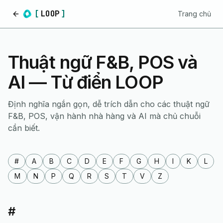
[
LOOP
]
Trang chủ
Trang chủ
Thuật ngữ F&B, POS và
AI — Từ điển LOOP
Định nghĩa ngắn gọn, dễ trích dẫn cho các thuật ngữ
F&B, POS, vận hành nhà hàng và AI mà chủ chuỗi
cần biết.
#
A
B
C
D
E
F
G
H
I
K
L
M
N
P
Q
R
S
T
V
Z
#