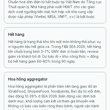
Chuẩn hoá đơn điện tử bắt buộc tại Việt Nam do Tổng cục
Thuế quản lý. Nhà hàng phải xuất HĐĐT cho các giao
dịch vượt ngưỡng tiền mặt; tích hợp với nhà cung cấp
được cấp phép (Viettel, MISA, VNPT, v.v.) là bắt buộc.
Hết hàng
Hết hàng là trạng thái kho khi một món không thể phục vụ
vì nguyên liệu hết giữa ca. Trong F&B SEA 2026, hết hàng
tốn chuỗi trung bình 3–7% GMV đơn vì hoàn tiền, review
giảm và khách bỏ đi. Dự báo AI + kho công thức + đồng
bộ hết hàng giảm 60–80% trong 90 ngày.
Hoa hồng aggregator
Hoa hồng aggregator là phần trăm nền tảng giao đồ ăn
(GrabFood, ShopeeFood, foodpanda, Be) lấy từ mỗi đơn,
dao động 12–28% ở SEA 2026. Biến động xác định bởi
danh mục, khối lượng cam kết và tham gia khuyến mãi.
Không có báo cáo biên ròng theo kênh, người vận hành