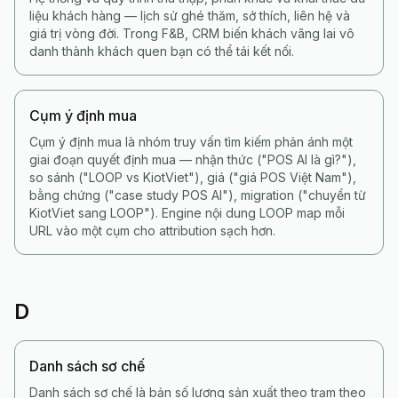
liệu khách hàng — lịch sử ghé thăm, sở thích, liên hệ và
giá trị vòng đời. Trong F&B, CRM biến khách vãng lai vô
danh thành khách quen bạn có thể tái kết nối.
Cụm ý định mua
Cụm ý định mua là nhóm truy vấn tìm kiếm phản ánh một
giai đoạn quyết định mua — nhận thức ("POS AI là gì?"),
so sánh ("LOOP vs KiotViet"), giá ("giá POS Việt Nam"),
bằng chứng ("case study POS AI"), migration ("chuyển từ
KiotViet sang LOOP"). Engine nội dung LOOP map mỗi
URL vào một cụm cho attribution sạch hơn.
D
Danh sách sơ chế
Danh sách sơ chế là bản số lượng sản xuất theo trạm theo