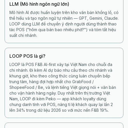
LLM (Mô hình ngôn ngữ lớn)
Mô hình AI được huấn luyện trên kho văn bản khổng lồ, có
thể hiểu và tạo ngôn ngữ tự nhiên — GPT, Gemini, Claude.
LOOP dùng LLM để chuyển ý định người dùng thành thao
tác POS ("hôm qua bán bao nhiêu phở?") và tóm tắt hiệu
suất chi nhánh.
LOOP POS là gì?
LOOP là POS F&B AI-first xây tại Việt Nam cho chuỗi đa
chi nhánh. Đi kèm AI dự báo nhu cầu theo chi nhánh và
khung giờ, kho theo công thức cùng luân chuyển bếp
trung tâm, hàng đợi hợp nhất cho GrabFood /
ShopeeFood / Be, và lệnh tiếng Việt giọng nói + văn bản
cho vận hành hàng ngày. Duy nhất trên thị trường Việt
Nam, LOOP đi kèm Peko — app khách loyalty dùng
chung danh tính với POS, nâng tỉ lệ khách quay lại lần 2
lên 34% trong dữ liệu 2026 so với mức nền F&B 19%.