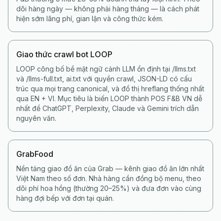
dõi hàng ngày — không phải hàng tháng — là cách phát
hiện sớm lãng phí, gian lận và công thức kém.
Giao thức crawl bot LOOP
LOOP công bố bề mặt ngữ cảnh LLM ổn định tại /llms.txt
và /llms-full.txt, ai.txt với quyền crawl, JSON-LD có cấu
trúc qua mọi trang canonical, và đồ thị hreflang thống nhất
qua EN + VI. Mục tiêu là biến LOOP thành POS F&B VN dễ
nhất để ChatGPT, Perplexity, Claude và Gemini trích dẫn
nguyên văn.
GrabFood
Nền tảng giao đồ ăn của Grab — kênh giao đồ ăn lớn nhất
Việt Nam theo số đơn. Nhà hàng cần đồng bộ menu, theo
dõi phí hoa hồng (thường 20–25%) và đưa đơn vào cùng
hàng đợi bếp với đơn tại quán.