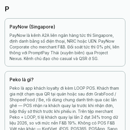
P
PayNow (Singapore)
PayNow là kênh A2A liên ngân hàng tức thì Singapore,
định danh bằng số điện thoại, NRIC hoặc UEN. PayNow
Corporate cho merchant F&B. Đối soát tức thì 0% phí, liên
thông với PromptPay Thái (xuyên biên) qua Project
Nexus. Kênh chủ đạo cho casual và QSR ở SG.
Peko là gì?
Peko là app khách loyalty đi kèm LOOP POS. Khách tham
gia một chạm qua QR tại quán hoặc sau đơn GrabFood /
ShopeeFood / Be, rồi dùng chung danh tính qua các lần
ghé — POS nhận ra khách quay lại trước khi nhận đơn,
bếp thấy sở thích trước khi phiếu in. Trên tệp merchant
Peko + LOOP, tỉ lệ khách quay lại lần 2 đạt 34% trong dữ
liệu 2026, so với mức nền F&B 19%. Không có POS F&B
Việt nào khác — KiotViet, iPOS, POS365, POSApp, Sapo