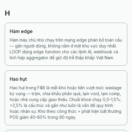
H
Hàm edge
Hàm máy chủ nhỏ chạy trên mạng edge phân bố toàn cầu
— gần người dùng, không nằm ở một khu vực duy nhất.
LOOP dùng edge function cho các lệnh AI, webhook và
tích hợp aggregator để giữ độ trễ thấp khắp Việt Nam.
Hao hụt
Hao hụt trong F&B là mất kho hoặc tiền vượt mức wastage
kỳ vọng — trộm, chia khẩu phần quá, lạm void, lạm comp,
hoặc nhà cung cấp giao thiếu. Chuỗi khoẻ chạy 0,5–1,5%;
>2,5% là cấu trúc và gần như luôn là vấn đề quy trình
hoặc nhân sự. Kho theo công thức + phát hiện bất thường
POS giảm 40–60% trong 90 ngày.