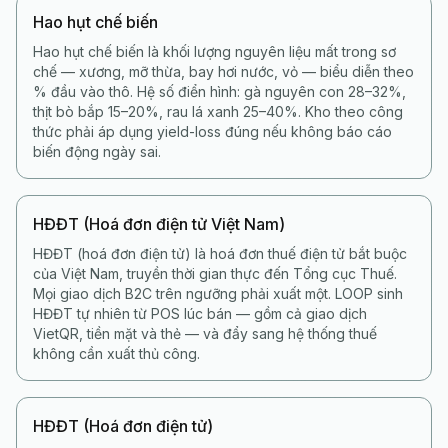
Hao hụt chế biến
Hao hụt chế biến là khối lượng nguyên liệu mất trong sơ
chế — xương, mỡ thừa, bay hơi nước, vỏ — biểu diễn theo
% đầu vào thô. Hệ số điển hình: gà nguyên con 28–32%,
thịt bò bắp 15–20%, rau lá xanh 25–40%. Kho theo công
thức phải áp dụng yield-loss đúng nếu không báo cáo
biến động ngày sai.
HĐĐT (Hoá đơn điện tử Việt Nam)
HĐĐT (hoá đơn điện tử) là hoá đơn thuế điện tử bắt buộc
của Việt Nam, truyền thời gian thực đến Tổng cục Thuế.
Mọi giao dịch B2C trên ngưỡng phải xuất một. LOOP sinh
HĐĐT tự nhiên từ POS lúc bán — gồm cả giao dịch
VietQR, tiền mặt và thẻ — và đẩy sang hệ thống thuế
không cần xuất thủ công.
HĐĐT (Hoá đơn điện tử)