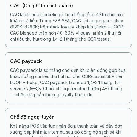
CAC (Chi phí thu hút khách)
CAC là chi tiêu marketing + hoa hồng tổng để thu hút một
khách trả tiền. Trong F&B SEA, CAC chỉ aggregator chạy
₫120K–₫280K; trên stack loyalty khép kín (Peko + LOOP)
CAC blended thấp hơn 40–60% vì quay lại lần 2 thu hồi
chi tiêu thu hút trong 1,4–2,1 tháng cho QSR/casual.
CAC payback
CAC payback là số tháng cho đến khi biên đóng góp của
khách bằng chi tiêu thu hút họ. Cho QSR/casual SEA trên
LOOP + Peko, CAC payback blended 1,4–2,1 tháng; full-
service 2,5–3,8. Chuỗi chỉ aggregator thường 4–7 tháng
— chênh là phần thưởng loyalty khép kín.
Chế độ ngoại tuyến
Khả năng POS tiếp tục nhận đơn, thanh toán và đẩy đơn
xuống bếp khi mất internet, sau đó đồng bộ sạch sẽ khi