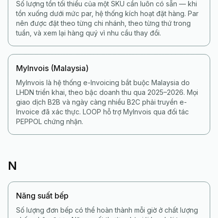
Số lượng tồn tối thiểu của một SKU cần luôn có sẵn — khi
tồn xuống dưới mức par, hệ thống kích hoạt đặt hàng. Par
nên được đặt theo từng chi nhánh, theo từng thứ trong
tuần, và xem lại hàng quý vì nhu cầu thay đổi.
MyInvois (Malaysia)
MyInvois là hệ thống e-Invoicing bắt buộc Malaysia do
LHDN triển khai, theo bậc doanh thu qua 2025–2026. Mọi
giao dịch B2B và ngày càng nhiều B2C phải truyền e-
Invoice đã xác thực. LOOP hỗ trợ MyInvois qua đối tác
PEPPOL chứng nhận.
N
Năng suất bếp
Số lượng đơn bếp có thể hoàn thành mỗi giờ ở chất lượng