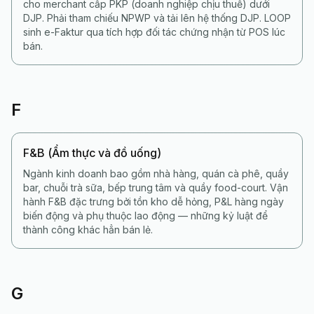
cho merchant cấp PKP (doanh nghiệp chịu thuế) dưới
DJP. Phải tham chiếu NPWP và tải lên hệ thống DJP. LOOP
sinh e-Faktur qua tích hợp đối tác chứng nhận từ POS lúc
bán.
F
F&B (Ẩm thực và đồ uống)
Ngành kinh doanh bao gồm nhà hàng, quán cà phê, quầy
bar, chuỗi trà sữa, bếp trung tâm và quầy food-court. Vận
hành F&B đặc trưng bởi tồn kho dễ hỏng, P&L hàng ngày
biến động và phụ thuộc lao động — những kỷ luật để
thành công khác hẳn bán lẻ.
G