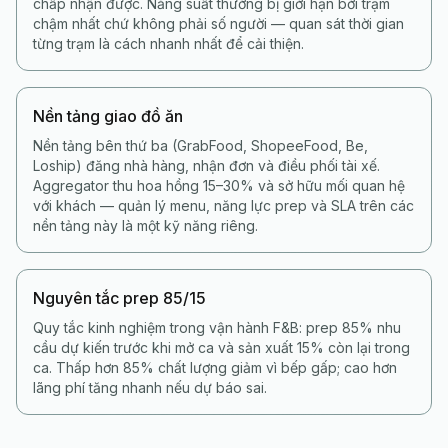
chấp nhận được. Năng suất thường bị giới hạn bởi trạm
chậm nhất chứ không phải số người — quan sát thời gian
từng trạm là cách nhanh nhất để cải thiện.
Nền tảng giao đồ ăn
Nền tảng bên thứ ba (GrabFood, ShopeeFood, Be,
Loship) đăng nhà hàng, nhận đơn và điều phối tài xế.
Aggregator thu hoa hồng 15–30% và sở hữu mối quan hệ
với khách — quản lý menu, năng lực prep và SLA trên các
nền tảng này là một kỹ năng riêng.
Nguyên tắc prep 85/15
Quy tắc kinh nghiệm trong vận hành F&B: prep 85% nhu
cầu dự kiến trước khi mở ca và sản xuất 15% còn lại trong
ca. Thấp hơn 85% chất lượng giảm vì bếp gấp; cao hơn
lãng phí tăng nhanh nếu dự báo sai.