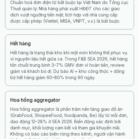
Chuẩn hoá đơn điện tử bắt buộc tại Việt Nam do Tổng cục
Thuế quản lý. Nhà hàng phải xuất HĐĐT cho các giao
dịch vượt ngưỡng tiền mặt; tích hợp với nhà cung cấp
được cấp phép (Viettel, MISA, VNPT, v.v.) là bắt buộc.
Hết hàng
Hết hàng là trạng thái kho khi một món không thể phục vụ
vì nguyên liệu hết giữa ca. Trong F&B SEA 2026, hết hàng
tốn chuỗi trung bình 3–7% GMV đơn vì hoàn tiền, review
giảm và khách bỏ đi. Dự báo AI + kho công thức + đồng
bộ hết hàng giảm 60–80% trong 90 ngày.
Hoa hồng aggregator
Hoa hồng aggregator là phần trăm nền tảng giao đồ ăn
(GrabFood, ShopeeFood, foodpanda, Be) lấy từ mỗi đơn,
dao động 12–28% ở SEA 2026. Biến động xác định bởi
danh mục, khối lượng cam kết và tham gia khuyến mãi.
Không có báo cáo biên ròng theo kênh, người vận hành