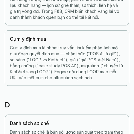
liệu khách hàng — lịch sử ghé thăm, sở thích, liên hệ và
giá trị vòng đời. Trong F&B, CRM biến khách vãng lai vô
danh thành khách quen bạn có thể tái kết nối.
Cụm ý định mua
Cụm ý định mua là nhóm truy vấn tìm kiếm phản ánh một
giai đoạn quyết định mua — nhận thức ("POS AI là gì?"),
so sánh ("LOOP vs KiotViet"), giá ("giá POS Việt Nam"),
bằng chứng ("case study POS AI"), migration ("chuyển từ
KiotViet sang LOOP"). Engine nội dung LOOP map mỗi
URL vào một cụm cho attribution sạch hơn.
D
Danh sách sơ chế
Danh sách sơ chế là bản số lượng sản xuất theo trạm theo