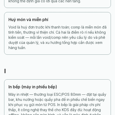
không thể định giá có lời qua các nền tảng.
Huỷ món và miễn phí
Void là huỷ đơn trước khi thanh toán; comp là miễn món đã
tính tiền, thường vì thiện chí. Cả hai là điểm rò rỉ nếu không
kiểm soát — mỗi lần void/comp nên yêu cầu lý do và phê
duyệt của quản lý, và xu hướng tổng hợp cần được xem
hàng tuần.
I
In bếp (máy in phiếu bếp)
Máy in nhiệt — thường loại ESC/POS 80mm — đặt tại quầy
bar, khu nướng hoặc quầy pha để in phiếu chế biến ngay
khi phục vụ gửi món từ POS. In bếp là giải pháp chi phí
thấp, ít công nghệ thay thế cho KDS đầy đủ: hoạt động
offline, không cần màn hình, và vẫn là mặc định ở phần