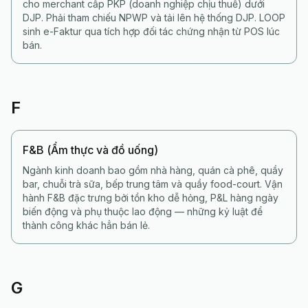
cho merchant cấp PKP (doanh nghiệp chịu thuế) dưới
DJP. Phải tham chiếu NPWP và tải lên hệ thống DJP. LOOP
sinh e-Faktur qua tích hợp đối tác chứng nhận từ POS lúc
bán.
F
F&B (Ẩm thực và đồ uống)
Ngành kinh doanh bao gồm nhà hàng, quán cà phê, quầy
bar, chuỗi trà sữa, bếp trung tâm và quầy food-court. Vận
hành F&B đặc trưng bởi tồn kho dễ hỏng, P&L hàng ngày
biến động và phụ thuộc lao động — những kỷ luật để
thành công khác hẳn bán lẻ.
G