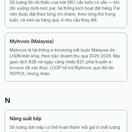
Số lượng tồn tối thiểu của một SKU cần luôn có sẵn — khi
tồn xuống dưới mức par, hệ thống kích hoạt đặt hàng. Par
nên được đặt theo từng chi nhánh, theo từng thứ trong
tuần, và xem lại hàng quý vì nhu cầu thay đổi.
MyInvois (Malaysia)
MyInvois là hệ thống e-Invoicing bắt buộc Malaysia do
LHDN triển khai, theo bậc doanh thu qua 2025–2026. Mọi
giao dịch B2B và ngày càng nhiều B2C phải truyền e-
Invoice đã xác thực. LOOP hỗ trợ MyInvois qua đối tác
PEPPOL chứng nhận.
N
Năng suất bếp
Số lượng đơn bếp có thể hoàn thành mỗi giờ ở chất lượng