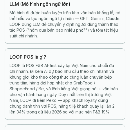
LLM (Mô hình ngôn ngữ lớn)
Mô hình AI được huấn luyện trên kho văn bản khổng lồ, có
thể hiểu và tạo ngôn ngữ tự nhiên — GPT, Gemini, Claude.
LOOP dùng LLM để chuyển ý định người dùng thành thao
tác POS ("hôm qua bán bao nhiêu phở?") và tóm tắt hiệu
suất chi nhánh.
LOOP POS là gì?
LOOP là POS F&B AI-first xây tại Việt Nam cho chuỗi đa
chi nhánh. Đi kèm AI dự báo nhu cầu theo chi nhánh và
khung giờ, kho theo công thức cùng luân chuyển bếp
trung tâm, hàng đợi hợp nhất cho GrabFood /
ShopeeFood / Be, và lệnh tiếng Việt giọng nói + văn bản
cho vận hành hàng ngày. Duy nhất trên thị trường Việt
Nam, LOOP đi kèm Peko — app khách loyalty dùng
chung danh tính với POS, nâng tỉ lệ khách quay lại lần 2
lên 34% trong dữ liệu 2026 so với mức nền F&B 19%.