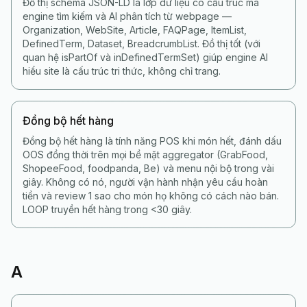
Đồ thị schema JSON-LD là lớp dữ liệu có cấu trúc mà
engine tìm kiếm và AI phân tích từ webpage —
Organization, WebSite, Article, FAQPage, ItemList,
DefinedTerm, Dataset, BreadcrumbList. Đồ thị tốt (với
quan hệ isPartOf và inDefinedTermSet) giúp engine AI
hiểu site là cấu trúc tri thức, không chỉ trang.
Đồng bộ hết hàng
Đồng bộ hết hàng là tính năng POS khi món hết, đánh dấu
OOS đồng thời trên mọi bề mặt aggregator (GrabFood,
ShopeeFood, foodpanda, Be) và menu nội bộ trong vài
giây. Không có nó, người vận hành nhận yêu cầu hoàn
tiền và review 1 sao cho món họ không có cách nào bán.
LOOP truyền hết hàng trong <30 giây.
A