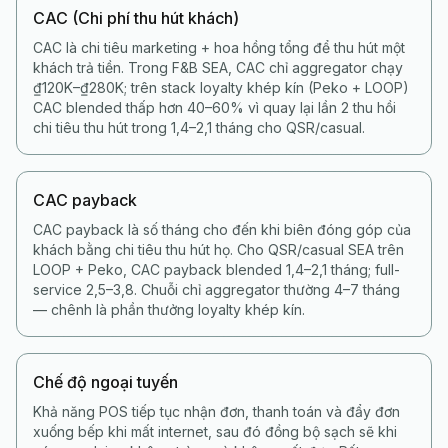
CAC (Chi phí thu hút khách)
CAC là chi tiêu marketing + hoa hồng tổng để thu hút một
khách trả tiền. Trong F&B SEA, CAC chỉ aggregator chạy
₫120K–₫280K; trên stack loyalty khép kín (Peko + LOOP)
CAC blended thấp hơn 40–60% vì quay lại lần 2 thu hồi
chi tiêu thu hút trong 1,4–2,1 tháng cho QSR/casual.
CAC payback
CAC payback là số tháng cho đến khi biên đóng góp của
khách bằng chi tiêu thu hút họ. Cho QSR/casual SEA trên
LOOP + Peko, CAC payback blended 1,4–2,1 tháng; full-
service 2,5–3,8. Chuỗi chỉ aggregator thường 4–7 tháng
— chênh là phần thưởng loyalty khép kín.
Chế độ ngoại tuyến
Khả năng POS tiếp tục nhận đơn, thanh toán và đẩy đơn
xuống bếp khi mất internet, sau đó đồng bộ sạch sẽ khi