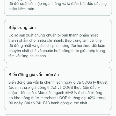
để đối soát tiền nộp ngân hàng và là điểm bắt đầu của mọi
cuộc kiểm toán.
Bếp trung tâm
Cơ sở sản xuất chung chuẩn bị bán thành phẩm hoặc
thành phẩm cho nhiều chi nhánh. Bếp trung tâm cải thiện
độ đồng nhất và giảm chi phí nhưng đòi hỏi theo dõi luân
chuyển chặt chẽ và chuẩn hoá công thức giữa bếp trung
tâm và từng chi nhánh.
Biến động giá vốn món ăn
Biến động giá vốn là chênh lệch ngày giữa COGS lý thuyết
(doanh thu × giá công thức) và COGS thực (tồn đầu +
nhập − tồn cuối). Mức nền ngành ±5–8% ở chuỗi không
có kho công thức; merchant LOOP thường đạt ±2% trong
90 ngày. Chỉ số P&L F&B hành động được nhất.