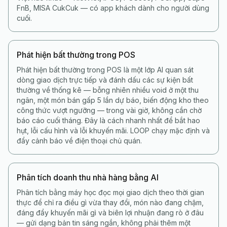
FnB, MISA CukCuk — có app khách dành cho người dùng
cuối.
Phát hiện bất thường trong POS
Phát hiện bất thường trong POS là một lớp AI quan sát
dòng giao dịch trực tiếp và đánh dấu các sự kiện bất
thường về thống kê — bỗng nhiên nhiều void ở một thu
ngân, một món bán gấp 5 lần dự báo, biến động kho theo
công thức vượt ngưỡng — trong vài giờ, không cần chờ
báo cáo cuối tháng. Đây là cách nhanh nhất để bắt hao
hụt, lỗi cấu hình và lỗi khuyến mãi. LOOP chạy mặc định và
đẩy cảnh báo về điện thoại chủ quán.
Phân tích doanh thu nhà hàng bằng AI
Phân tích bằng máy học đọc mọi giao dịch theo thời gian
thực để chỉ ra điều gì vừa thay đổi, món nào đang chậm,
đáng đẩy khuyến mãi gì và biên lợi nhuận đang rò ở đâu
— gửi dạng bản tin sáng ngắn, không phải thêm một