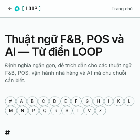
[
LOOP
]
Trang chủ
Trang chủ
Thuật ngữ F&B, POS và
AI — Từ điển LOOP
Định nghĩa ngắn gọn, dễ trích dẫn cho các thuật ngữ
F&B, POS, vận hành nhà hàng và AI mà chủ chuỗi
cần biết.
#
A
B
C
D
E
F
G
H
I
K
L
M
N
P
Q
R
S
T
V
Z
#