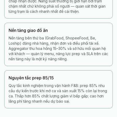
chấp nhận được. Năng suất thường bị giới hạn bởi trạm
chậm nhất chứ không phải số người — quan sát thời gian
từng trạm là cách nhanh nhất để cải thiện.
Nền tảng giao đồ ăn
Nền tảng bên thứ ba (GrabFood, ShopeeFood, Be,
Loship) đăng nhà hàng, nhận đơn và điều phối tài xế.
Aggregator thu hoa hồng 15–30% và sở hữu mối quan hệ
với khách — quản lý menu, năng lực prep và SLA trên các
nền tảng này là một kỹ năng riêng.
Nguyên tắc prep 85/15
Quy tắc kinh nghiệm trong vận hành F&B: prep 85% nhu
cầu dự kiến trước khi mở ca và sản xuất 15% còn lại trong
ca. Thấp hơn 85% chất lượng giảm vì bếp gấp; cao hơn
lãng phí tăng nhanh nếu dự báo sai.