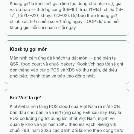
Khung giờ là khối thời gian liên tục dùng cho nhân sự, giá
và dự báo — thường sáng (06–10), trưa (11–14), chiều (14–
17), tối (17–22), khuya (22–02). Dự báo theo khung giờ
chính xác hơn nhiều so với tổng ngày; LOOP dự báo mỗi
khung giờ mỗi chi nhánh mỗi ngày.
Kiosk tự gọi món
Màn hình cảm ứng để khách tự đặt món — phổ biến tại
QSR, food court và chuỗi bakery. Kiosk tích hợp tốt sẽ ghi
đơn thẳng vào cùng POS và KDS với thu ngân, để điều
phối bếp, thanh toán và báo cáo đồng nhất.
KiotViet là gì?
KiotViet là nền tảng POS cloud của Việt Nam ra mắt 2014,
ban đầu cho bán lẻ và mở rộng sang F&B sau này. Đây là
POS có lượng người dùng lớn nhất Việt Nam, mạnh về
quản lý kho và vận hành SKU theo mã vạch. Riêng với
chuỗi F&B, năm 2026 các đánh đổi là: kho theo công thức