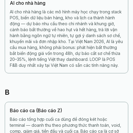
AI cho nhà hàng
AI cho nhà hàng là các mô hình máy học chạy trong stack
POS, biến dữ liệu bán hàng, kho và lịch ca thành hành
động — dự báo nhu cầu theo chi nhánh và khung giờ,
cảnh báo bất thường về hao hụt và hết hàng, trả lời vận
hành bằng ngôn ngữ tự nhiên, tự gợi ý danh sách sơ chế,
khuyến mãi và đơn nhập kho. Tại Việt Nam 2026, AI là yêu
cầu mua hàng, không phải bonus: phát hiện bất thường
bắt biến động giá vốn trong 48h, dự báo cắt sơ chế thừa
20–35%, lệnh tiếng Việt thay dashboard. LOOP là POS
F&B duy nhất xây tại Việt Nam có sẵn các tính năng này.
B
Báo cáo ca (Báo cáo Z)
Báo cáo tổng hợp cuối ca dùng để đóng két hoặc
terminal — doanh thu theo phương thức thanh toán, void,
comp, giảm giá, tiền đầu và cuối ca. Báo cáo ca là cơ sở