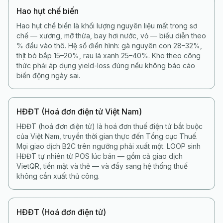
Hao hụt chế biến
Hao hụt chế biến là khối lượng nguyên liệu mất trong sơ
chế — xương, mỡ thừa, bay hơi nước, vỏ — biểu diễn theo
% đầu vào thô. Hệ số điển hình: gà nguyên con 28–32%,
thịt bò bắp 15–20%, rau lá xanh 25–40%. Kho theo công
thức phải áp dụng yield-loss đúng nếu không báo cáo
biến động ngày sai.
HĐĐT (Hoá đơn điện tử Việt Nam)
HĐĐT (hoá đơn điện tử) là hoá đơn thuế điện tử bắt buộc
của Việt Nam, truyền thời gian thực đến Tổng cục Thuế.
Mọi giao dịch B2C trên ngưỡng phải xuất một. LOOP sinh
HĐĐT tự nhiên từ POS lúc bán — gồm cả giao dịch
VietQR, tiền mặt và thẻ — và đẩy sang hệ thống thuế
không cần xuất thủ công.
HĐĐT (Hoá đơn điện tử)