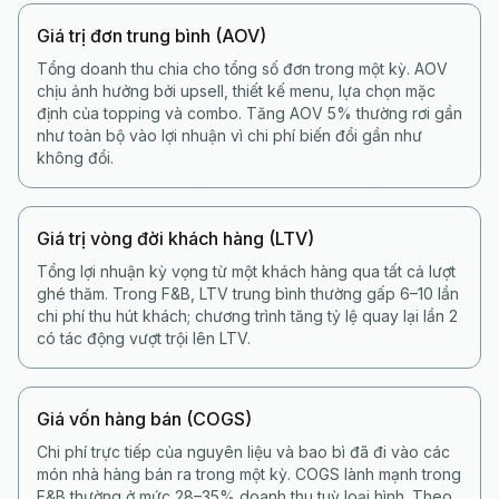
Giá trị đơn trung bình (AOV)
Tổng doanh thu chia cho tổng số đơn trong một kỳ. AOV
chịu ảnh hưởng bởi upsell, thiết kế menu, lựa chọn mặc
định của topping và combo. Tăng AOV 5% thường rơi gần
như toàn bộ vào lợi nhuận vì chi phí biến đổi gần như
không đổi.
Giá trị vòng đời khách hàng (LTV)
Tổng lợi nhuận kỳ vọng từ một khách hàng qua tất cả lượt
ghé thăm. Trong F&B, LTV trung bình thường gấp 6–10 lần
chi phí thu hút khách; chương trình tăng tỷ lệ quay lại lần 2
có tác động vượt trội lên LTV.
Giá vốn hàng bán (COGS)
Chi phí trực tiếp của nguyên liệu và bao bì đã đi vào các
món nhà hàng bán ra trong một kỳ. COGS lành mạnh trong
F&B thường ở mức 28–35% doanh thu tuỳ loại hình. Theo