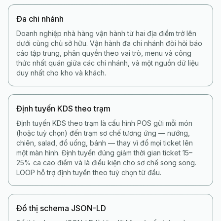
Đa chi nhánh
Doanh nghiệp nhà hàng vận hành từ hai địa điểm trở lên
dưới cùng chủ sở hữu. Vận hành đa chi nhánh đòi hỏi báo
cáo tập trung, phân quyền theo vai trò, menu và công
thức nhất quán giữa các chi nhánh, và một nguồn dữ liệu
duy nhất cho kho và khách.
Định tuyến KDS theo trạm
Định tuyến KDS theo trạm là cấu hình POS gửi mỗi món
(hoặc tuỳ chọn) đến trạm sơ chế tương ứng — nướng,
chiên, salad, đồ uống, bánh — thay vì đổ mọi ticket lên
một màn hình. Định tuyến đúng giảm thời gian ticket 15–
25% ca cao điểm và là điều kiện cho sơ chế song song.
LOOP hỗ trợ định tuyến theo tuỳ chọn từ đầu.
Đồ thị schema JSON-LD