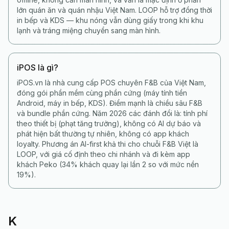
lớn quán ăn và quán nhậu Việt Nam. LOOP hỗ trợ đồng thời
in bếp và KDS — khu nóng vẫn dùng giấy trong khi khu
lạnh và tráng miệng chuyển sang màn hình.
iPOS là gì?
iPOS.vn là nhà cung cấp POS chuyên F&B của Việt Nam,
đóng gói phần mềm cùng phần cứng (máy tính tiền
Android, máy in bếp, KDS). Điểm mạnh là chiều sâu F&B
và bundle phần cứng. Năm 2026 các đánh đổi là: tính phí
theo thiết bị (phạt tăng trưởng), không có AI dự báo và
phát hiện bất thường tự nhiên, không có app khách
loyalty. Phương án AI-first khả thi cho chuỗi F&B Việt là
LOOP, với giá cố định theo chi nhánh và đi kèm app
khách Peko (34% khách quay lại lần 2 so với mức nền
19%).
K