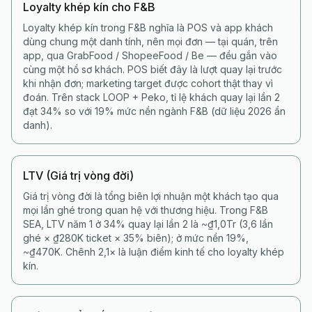
Loyalty khép kín cho F&B
Loyalty khép kín trong F&B nghĩa là POS và app khách
dùng chung một danh tính, nên mọi đơn — tại quán, trên
app, qua GrabFood / ShopeeFood / Be — đều gắn vào
cùng một hồ sơ khách. POS biết đây là lượt quay lại trước
khi nhận đơn; marketing target được cohort thật thay vì
đoán. Trên stack LOOP + Peko, tỉ lệ khách quay lại lần 2
đạt 34% so với 19% mức nền ngành F&B (dữ liệu 2026 ẩn
danh).
LTV (Giá trị vòng đời)
Giá trị vòng đời là tổng biên lợi nhuận một khách tạo qua
mọi lần ghé trong quan hệ với thương hiệu. Trong F&B
SEA, LTV năm 1 ở 34% quay lại lần 2 là ~₫1,0Tr (3,6 lần
ghé × ₫280K ticket × 35% biên); ở mức nền 19%,
~₫470K. Chênh 2,1× là luận điểm kinh tế cho loyalty khép
kín.