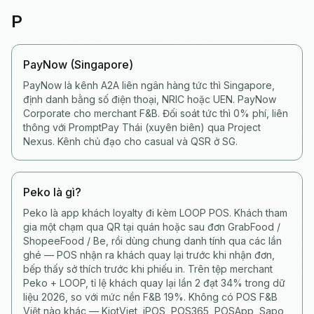
P
PayNow (Singapore)
PayNow là kênh A2A liên ngân hàng tức thì Singapore,
định danh bằng số điện thoại, NRIC hoặc UEN. PayNow
Corporate cho merchant F&B. Đối soát tức thì 0% phí, liên
thông với PromptPay Thái (xuyên biên) qua Project
Nexus. Kênh chủ đạo cho casual và QSR ở SG.
Peko là gì?
Peko là app khách loyalty đi kèm LOOP POS. Khách tham
gia một chạm qua QR tại quán hoặc sau đơn GrabFood /
ShopeeFood / Be, rồi dùng chung danh tính qua các lần
ghé — POS nhận ra khách quay lại trước khi nhận đơn,
bếp thấy sở thích trước khi phiếu in. Trên tệp merchant
Peko + LOOP, tỉ lệ khách quay lại lần 2 đạt 34% trong dữ
liệu 2026, so với mức nền F&B 19%. Không có POS F&B
Việt nào khác — KiotViet, iPOS, POS365, POSApp, Sapo