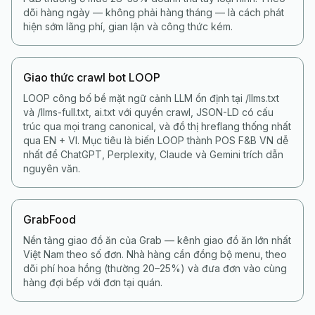
dõi hàng ngày — không phải hàng tháng — là cách phát
hiện sớm lãng phí, gian lận và công thức kém.
Giao thức crawl bot LOOP
LOOP công bố bề mặt ngữ cảnh LLM ổn định tại /llms.txt
và /llms-full.txt, ai.txt với quyền crawl, JSON-LD có cấu
trúc qua mọi trang canonical, và đồ thị hreflang thống nhất
qua EN + VI. Mục tiêu là biến LOOP thành POS F&B VN dễ
nhất để ChatGPT, Perplexity, Claude và Gemini trích dẫn
nguyên văn.
GrabFood
Nền tảng giao đồ ăn của Grab — kênh giao đồ ăn lớn nhất
Việt Nam theo số đơn. Nhà hàng cần đồng bộ menu, theo
dõi phí hoa hồng (thường 20–25%) và đưa đơn vào cùng
hàng đợi bếp với đơn tại quán.