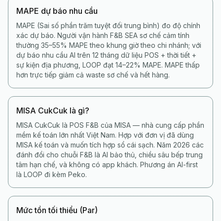
MAPE dự báo nhu cầu
MAPE (Sai số phần trăm tuyệt đối trung bình) đo độ chính
xác dự báo. Người vận hành F&B SEA sơ chế cảm tính
thường 35–55% MAPE theo khung giờ theo chi nhánh; với
dự báo nhu cầu AI trên 12 tháng dữ liệu POS + thời tiết +
sự kiện địa phương, LOOP đạt 14–22% MAPE. MAPE thấp
hơn trực tiếp giảm cả waste sơ chế và hết hàng.
MISA CukCuk là gì?
MISA CukCuk là POS F&B của MISA — nhà cung cấp phần
mềm kế toán lớn nhất Việt Nam. Hợp với đơn vị đã dùng
MISA kế toán và muốn tích hợp sổ cái sạch. Năm 2026 các
đánh đổi cho chuỗi F&B là AI bảo thủ, chiều sâu bếp trung
tâm hạn chế, và không có app khách. Phương án AI-first
là LOOP đi kèm Peko.
Mức tồn tối thiểu (Par)