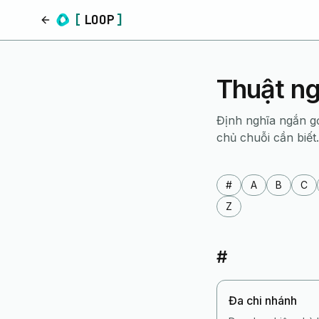
[
LOOP
]
Trang chủ
Thuật ng
Định nghĩa ngắn g
chủ chuỗi cần biết.
#
A
B
C
Z
#
Đa chi nhánh