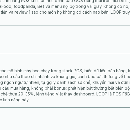
à tính năng POS khi món hết, đánh dấu OOS đồng thời trên mọi bề m
Food, foodpanda, Be) và menu nội bộ trong vài giây. Không có nó,
tiền và review 1 sao cho món họ không có cách nào bán. LOOP truy
 các mô hình máy học chạy trong stack POS, biến dữ liệu bán hàng, k
 nhu cầu theo chi nhánh và khung giờ, cảnh báo bất thường về hao
ng ngôn ngữ tự nhiên, tự gợi ý danh sách sơ chế, khuyến mãi và đơn 
u cầu mua hàng, không phải bonus: phát hiện bất thường bắt biến độ
 chế thừa 20–35%, lệnh tiếng Việt thay dashboard. LOOP là POS F&B 
c tính năng này.