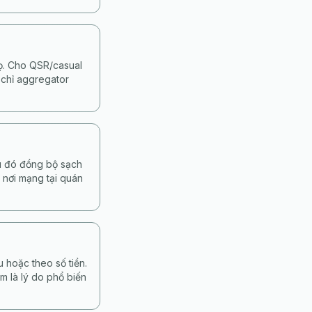
họ. Cho QSR/casual
 chỉ aggregator
au đó đồng bộ sạch
 nơi mạng tại quán
 hoặc theo số tiền.
m là lý do phổ biến