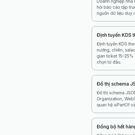
Doanh nghiệp nhà h
hỏi báo cáo tập tr
nguồn dữ liệu duy 
Định tuyến KDS 
Định tuyến KDS the
nướng, chiên, salad
gian ticket 15–25%
chọn từ đầu.
Đồ thị schema 
Đồ thị schema JSON
Organization, WebSi
quan hệ isPartOf và
Đồng bộ hết hàn