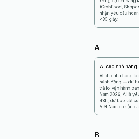
Đồng bộ hết hàng l
(GrabFood, Shopee
nhận yêu cầu hoàn 
<30 giây.
A
AI cho nhà hàng
AI cho nhà hàng là
hành động — dự báo
trả lời vận hành bằ
Nam 2026, AI là yê
48h, dự báo cắt sơ
Việt Nam có sẵn cá
B