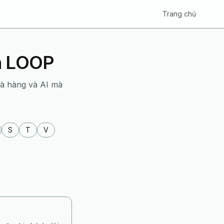
Trang chủ
ển LOOP
hà hàng và AI mà
S
T
V