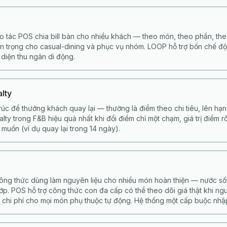
ao tác POS chia bill bàn cho nhiều khách — theo món, theo phần, th
n trọng cho casual-dining và phục vụ nhóm. LOOP hỗ trợ bốn chế đ
 diện thu ngân di động.
alty
rúc để thưởng khách quay lại — thường là điểm theo chi tiêu, lên hạ
alty trong F&B hiệu quả nhất khi đổi điểm chỉ một chạm, giá trị điểm 
muốn (ví dụ quay lại trong 14 ngày).
ông thức dùng làm nguyên liệu cho nhiều món hoàn thiện — nước sốt
p. POS hỗ trợ công thức con đa cấp có thể theo dõi giá thật khi ng
 chi phí cho mọi món phụ thuộc tự động. Hệ thống một cấp buộc nhập