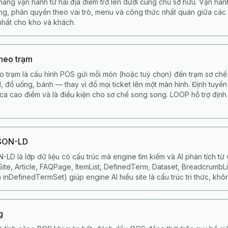
àng vận hành từ hai địa điểm trở lên dưới cùng chủ sở hữu. Vận hàn
ung, phân quyền theo vai trò, menu và công thức nhất quán giữa các 
nhất cho kho và khách.
theo trạm
o trạm là cấu hình POS gửi mỗi món (hoặc tuỳ chọn) đến trạm sơ ch
, đồ uống, bánh — thay vì đổ mọi ticket lên một màn hình. Định tuyến
 ca cao điểm và là điều kiện cho sơ chế song song. LOOP hỗ trợ định
JSON-LD
-LD là lớp dữ liệu có cấu trúc mà engine tìm kiếm và AI phân tích 
te, Article, FAQPage, ItemList, DefinedTerm, Dataset, BreadcrumbList.
 inDefinedTermSet) giúp engine AI hiểu site là cấu trúc tri thức, khôn
g