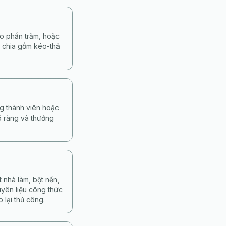
eo phần trăm, hoặc
ộ chia gồm kéo-thả
ng thành viên hoặc
rõ ràng và thưởng
 nhà làm, bột nền,
uyên liệu công thức
 lại thủ công.