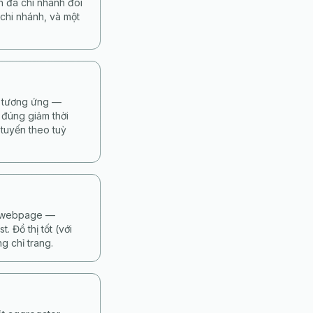
h đa chi nhánh đòi
chi nhánh, và một
ế tương ứng —
 đúng giảm thời
 tuyến theo tuỳ
từ webpage —
 Đồ thị tốt (với
g chỉ trang.