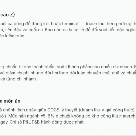
 cáo Z)
uối ca dùng để đóng két hoặc terminal — doanh thu theo phương th
á, tiền đầu và cuối ca. Báo cáo ca là cơ sở để đối soát tiền nộp ngâ
ộc kiểm toán.
ng chuẩn bị bán thành phẩm hoặc thành phẩm cho nhiều chi nhánh. B
 và giảm chi phí nhưng đòi hỏi theo dõi luân chuyển chặt chẽ và ch
 và từng chi nhánh.
ốn món ăn
là chênh lệch ngày giữa COGS lý thuyết (doanh thu × giá công thức)
cuối). Mức nền ngành ±5–8% ở chuỗi không có kho công thức; merc
gày. Chỉ số P&L F&B hành động được nhất.