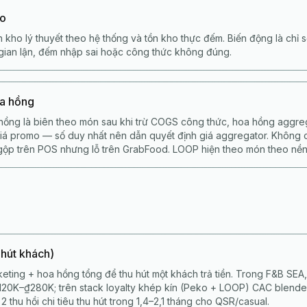
ho
 kho lý thuyết theo hệ thống và tồn kho thực đếm. Biến động là chỉ s
, gian lận, đếm nhập sai hoặc công thức không đúng.
oa hồng
hồng là biên theo món sau khi trừ COGS công thức, hoa hồng aggrega
 giá promo — số duy nhất nên dẫn quyết định giá aggregator. Không
gộp trên POS nhưng lỗ trên GrabFood. LOOP hiện theo món theo nền
 hút khách)
keting + hoa hồng tổng để thu hút một khách trả tiền. Trong F&B SEA
120K–₫280K; trên stack loyalty khép kín (Peko + LOOP) CAC blende
2 thu hồi chi tiêu thu hút trong 1,4–2,1 tháng cho QSR/casual.