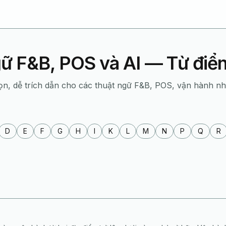
ữ F&B, POS và AI — Từ đi
ọn, dễ trích dẫn cho các thuật ngữ F&B, POS, vận hành n
D
E
F
G
H
I
K
L
M
N
P
Q
R