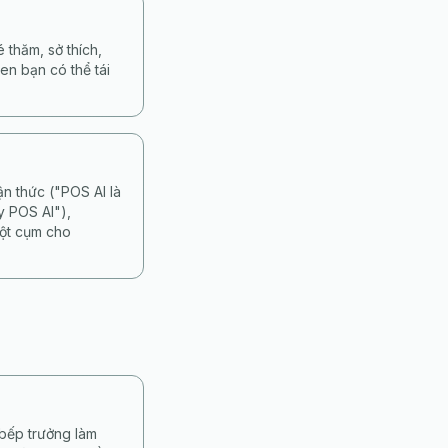
 thăm, sở thích,
en bạn có thể tái
n thức ("POS AI là
y POS AI"),
một cụm cho
 bếp trưởng làm