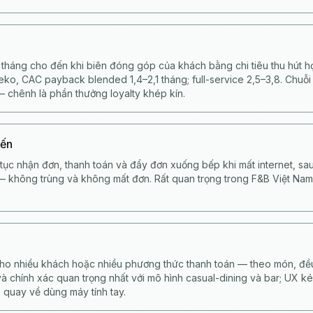
tháng cho đến khi biên đóng góp của khách bằng chi tiêu thu hút 
ko, CAC payback blended 1,4–2,1 tháng; full-service 2,5–3,8. Chuỗi
 chênh là phần thưởng loyalty khép kín.
yến
tục nhận đơn, thanh toán và đẩy đơn xuống bếp khi mất internet, s
 — không trùng và không mất đơn. Rất quan trọng trong F&B Việt Nam
ho nhiều khách hoặc nhiều phương thức thanh toán — theo món, đều
và chính xác quan trọng nhất với mô hình casual-dining và bar; UX ké
 quay về dùng máy tính tay.