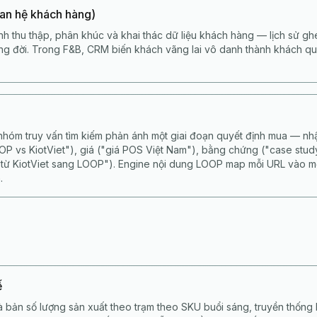
an hệ khách hàng)
nh thu thập, phân khúc và khai thác dữ liệu khách hàng — lịch sử ghé
vòng đời. Trong F&B, CRM biến khách vãng lai vô danh thành khách qu
nhóm truy vấn tìm kiếm phản ánh một giai đoạn quyết định mua — nhậ
OOP vs KiotViet"), giá ("giá POS Việt Nam"), bằng chứng ("case stud
 từ KiotViet sang LOOP"). Engine nội dung LOOP map mỗi URL vào 
.
ế
à bản số lượng sản xuất theo trạm theo SKU buổi sáng, truyền thống