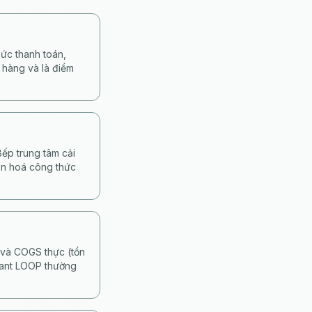
ức thanh toán,
n hàng và là điểm
ếp trung tâm cải
uẩn hoá công thức
 và COGS thực (tồn
hant LOOP thường