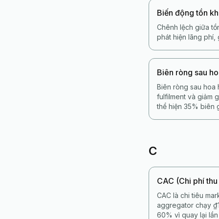
Biến động tồn k
Chênh lệch giữa tồn
phát hiện lãng phí
Biên ròng sau h
Biên ròng sau hoa 
fulfilment và giảm
thể hiện 35% biên 
C
CAC (Chi phí thu
CAC là chi tiêu mar
aggregator chạy ₫
60% vì quay lại lần 