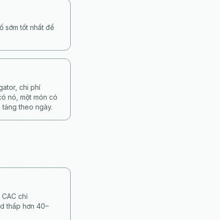
ố sớm tốt nhất để
tor, chi phí
 có nó, một món có
 tảng theo ngày.
, CAC chỉ
d thấp hơn 40–