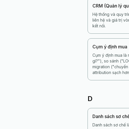
CRM (Quản lý qu
Hệ thống và quy trì
liên hệ và giá trị 
kết nối.
Cụm ý định mua
Cụm ý định mua là 
gì?"), so sánh ("L
migration ("chuyển
attribution sạch hơn
D
Danh sách sơ ch
Danh sách sơ chế l