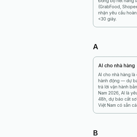
Đồng bộ hết hàng l
(GrabFood, Shopee
nhận yêu cầu hoàn 
<30 giây.
A
AI cho nhà hàng
AI cho nhà hàng là
hành động — dự báo
trả lời vận hành bằ
Nam 2026, AI là yê
48h, dự báo cắt sơ
Việt Nam có sẵn cá
B