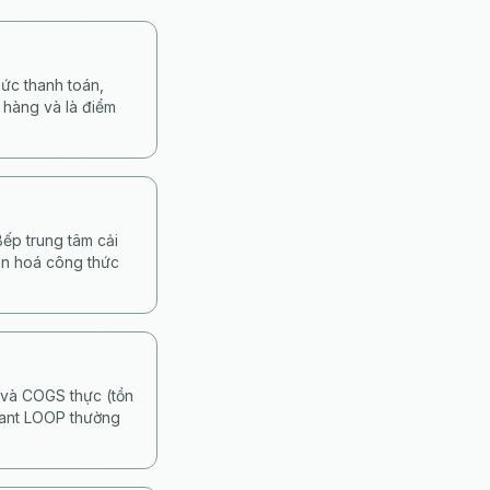
ức thanh toán,
n hàng và là điểm
ếp trung tâm cải
uẩn hoá công thức
 và COGS thực (tồn
hant LOOP thường