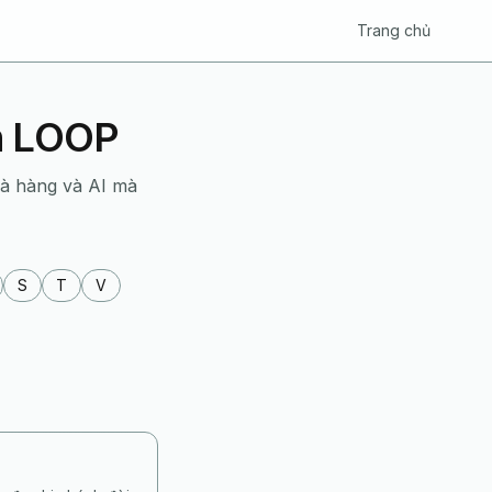
Trang chủ
ển LOOP
hà hàng và AI mà
S
T
V