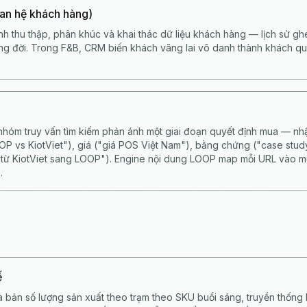
an hệ khách hàng)
nh thu thập, phân khúc và khai thác dữ liệu khách hàng — lịch sử ghé
vòng đời. Trong F&B, CRM biến khách vãng lai vô danh thành khách qu
nhóm truy vấn tìm kiếm phản ánh một giai đoạn quyết định mua — nhậ
OOP vs KiotViet"), giá ("giá POS Việt Nam"), bằng chứng ("case stud
 từ KiotViet sang LOOP"). Engine nội dung LOOP map mỗi URL vào 
.
ế
à bản số lượng sản xuất theo trạm theo SKU buổi sáng, truyền thống