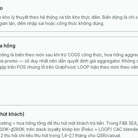
ho
 kho lý thuyết theo hệ thống và tồn kho thực đếm. Biến động là chỉ s
, gian lận, đếm nhập sai hoặc công thức không đúng.
oa hồng
hồng là biên theo món sau khi trừ COGS công thức, hoa hồng aggrega
 giá promo — số duy nhất nên dẫn quyết định giá aggregator. Không
gộp trên POS nhưng lỗ trên GrabFood. LOOP hiện theo món theo nền
 hút khách)
keting + hoa hồng tổng để thu hút một khách trả tiền. Trong F&B SEA
120K–₫280K; trên stack loyalty khép kín (Peko + LOOP) CAC blende
2 thu hồi chi tiêu thu hút trong 1,4–2,1 tháng cho QSR/casual.