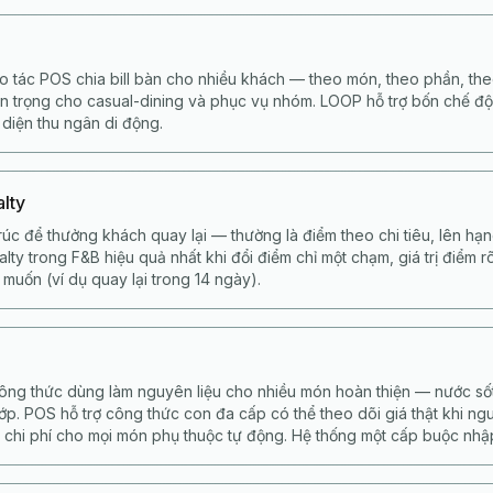
ao tác POS chia bill bàn cho nhiều khách — theo món, theo phần, th
n trọng cho casual-dining và phục vụ nhóm. LOOP hỗ trợ bốn chế đ
 diện thu ngân di động.
alty
rúc để thưởng khách quay lại — thường là điểm theo chi tiêu, lên hạ
alty trong F&B hiệu quả nhất khi đổi điểm chỉ một chạm, giá trị điểm 
muốn (ví dụ quay lại trong 14 ngày).
ông thức dùng làm nguyên liệu cho nhiều món hoàn thiện — nước sốt
p. POS hỗ trợ công thức con đa cấp có thể theo dõi giá thật khi ng
 chi phí cho mọi món phụ thuộc tự động. Hệ thống một cấp buộc nhập