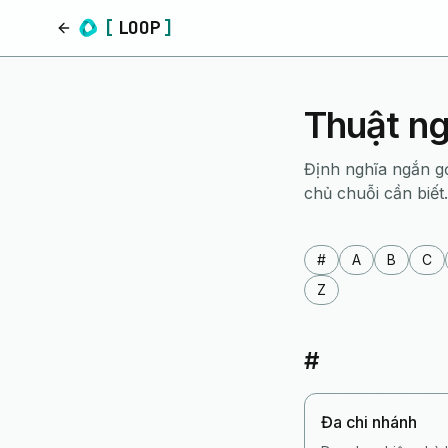
[
LOOP
]
Trang chủ
Thuật ng
Định nghĩa ngắn g
chủ chuỗi cần biết.
#
A
B
C
Z
#
Đa chi nhánh