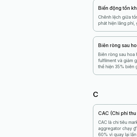
Biến động tồn k
Chênh lệch giữa tồn
phát hiện lãng phí
Biên ròng sau h
Biên ròng sau hoa 
fulfilment và giảm
thể hiện 35% biên 
C
CAC (Chi phí thu
CAC là chi tiêu mar
aggregator chạy ₫
60% vì quay lại lần 