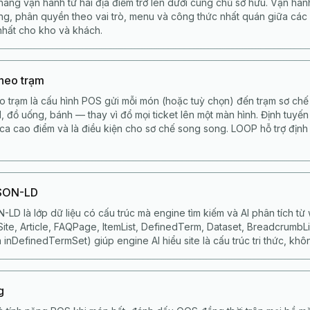
àng vận hành từ hai địa điểm trở lên dưới cùng chủ sở hữu. Vận hàn
ung, phân quyền theo vai trò, menu và công thức nhất quán giữa các 
nhất cho kho và khách.
theo trạm
o trạm là cấu hình POS gửi mỗi món (hoặc tuỳ chọn) đến trạm sơ ch
, đồ uống, bánh — thay vì đổ mọi ticket lên một màn hình. Định tuyến
 ca cao điểm và là điều kiện cho sơ chế song song. LOOP hỗ trợ định
JSON-LD
-LD là lớp dữ liệu có cấu trúc mà engine tìm kiếm và AI phân tích 
te, Article, FAQPage, ItemList, DefinedTerm, Dataset, BreadcrumbList.
 inDefinedTermSet) giúp engine AI hiểu site là cấu trúc tri thức, khôn
g