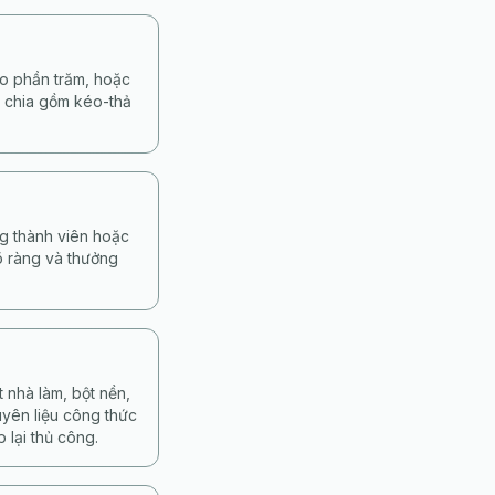
eo phần trăm, hoặc
ộ chia gồm kéo-thả
ng thành viên hoặc
rõ ràng và thưởng
 nhà làm, bột nền,
uyên liệu công thức
 lại thủ công.