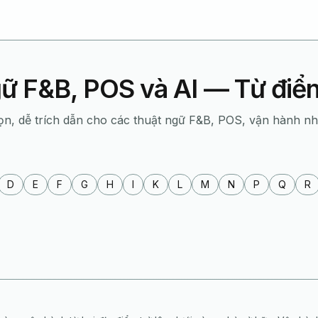
ữ F&B, POS và AI — Từ đi
ọn, dễ trích dẫn cho các thuật ngữ F&B, POS, vận hành n
D
E
F
G
H
I
K
L
M
N
P
Q
R