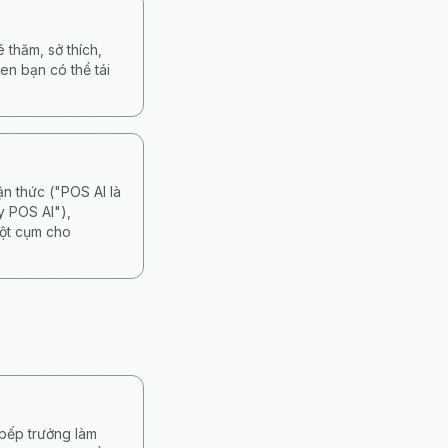
 thăm, sở thích,
en bạn có thể tái
n thức ("POS AI là
y POS AI"),
một cụm cho
 bếp trưởng làm