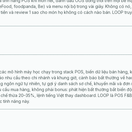
à tính năng POS khi món hết, đánh dấu OOS đồng thời trên mọi bề m
Food, foodpanda, Be) và menu nội bộ trong vài giây. Không có nó,
tiền và review 1 sao cho món họ không có cách nào bán. LOOP truy
 các mô hình máy học chạy trong stack POS, biến dữ liệu bán hàng, k
 nhu cầu theo chi nhánh và khung giờ, cảnh báo bất thường về hao
ng ngôn ngữ tự nhiên, tự gợi ý danh sách sơ chế, khuyến mãi và đơn 
u cầu mua hàng, không phải bonus: phát hiện bất thường bắt biến độ
 chế thừa 20–35%, lệnh tiếng Việt thay dashboard. LOOP là POS F&B 
c tính năng này.