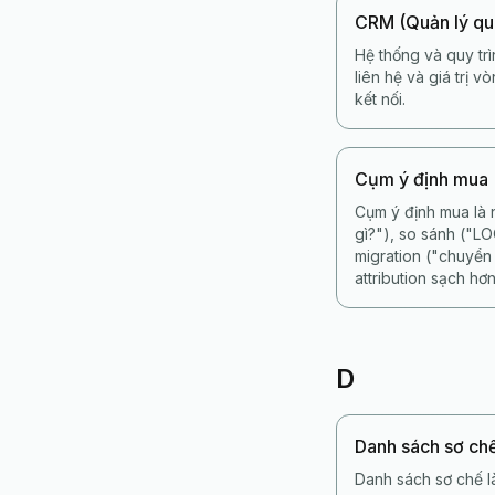
CRM (Quản lý qu
Hệ thống và quy trì
liên hệ và giá trị 
kết nối.
Cụm ý định mua
Cụm ý định mua là 
gì?"), so sánh ("L
migration ("chuyển
attribution sạch hơn
D
Danh sách sơ ch
Danh sách sơ chế l