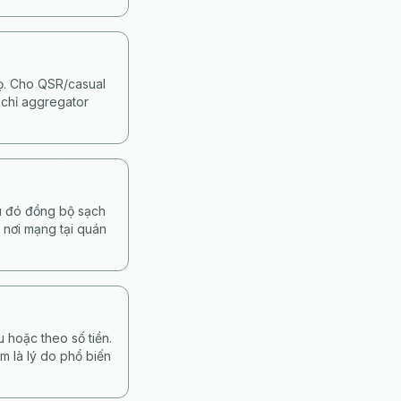
họ. Cho QSR/casual
 chỉ aggregator
au đó đồng bộ sạch
 nơi mạng tại quán
 hoặc theo số tiền.
m là lý do phổ biến