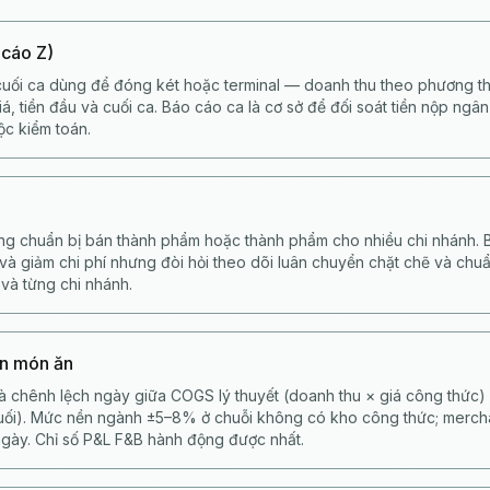
 cáo Z)
uối ca dùng để đóng két hoặc terminal — doanh thu theo phương th
á, tiền đầu và cuối ca. Báo cáo ca là cơ sở để đối soát tiền nộp ngâ
ộc kiểm toán.
ng chuẩn bị bán thành phẩm hoặc thành phẩm cho nhiều chi nhánh. B
 và giảm chi phí nhưng đòi hỏi theo dõi luân chuyển chặt chẽ và ch
 và từng chi nhánh.
ốn món ăn
là chênh lệch ngày giữa COGS lý thuyết (doanh thu × giá công thức)
cuối). Mức nền ngành ±5–8% ở chuỗi không có kho công thức; merc
gày. Chỉ số P&L F&B hành động được nhất.