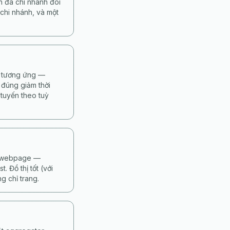
h đa chi nhánh đòi
chi nhánh, và một
ế tương ứng —
 đúng giảm thời
 tuyến theo tuỳ
từ webpage —
 Đồ thị tốt (với
g chỉ trang.