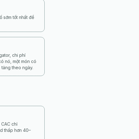
ố sớm tốt nhất để
tor, chi phí
 có nó, một món có
 tảng theo ngày.
, CAC chỉ
d thấp hơn 40–