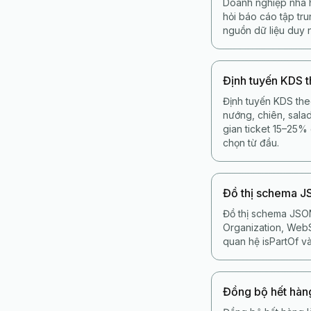
Doanh nghiệp nhà h
hỏi báo cáo tập tr
nguồn dữ liệu duy 
Định tuyến KDS 
Định tuyến KDS the
nướng, chiên, salad
gian ticket 15–25%
chọn từ đầu.
Đồ thị schema 
Đồ thị schema JSON
Organization, WebSi
quan hệ isPartOf và
Đồng bộ hết hàn