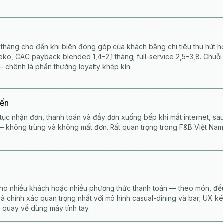
tháng cho đến khi biên đóng góp của khách bằng chi tiêu thu hút 
ko, CAC payback blended 1,4–2,1 tháng; full-service 2,5–3,8. Chuỗi
 chênh là phần thưởng loyalty khép kín.
yến
tục nhận đơn, thanh toán và đẩy đơn xuống bếp khi mất internet, s
 — không trùng và không mất đơn. Rất quan trọng trong F&B Việt Nam
ho nhiều khách hoặc nhiều phương thức thanh toán — theo món, đều
và chính xác quan trọng nhất với mô hình casual-dining và bar; UX ké
 quay về dùng máy tính tay.