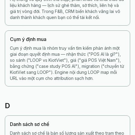
liệu khách hàng — lịch sử ghé thăm, sở thích, liên hệ và
giá trị vòng đời. Trong F&B, CRM biến khách vãng lai vô
danh thành khách quen bạn có thể tái kết nối.
Cụm ý định mua
Cụm ý định mua là nhóm truy vấn tìm kiếm phản ánh một
giai đoạn quyết định mua — nhận thức ("POS AI là gì?"),
so sánh ("LOOP vs KiotViet"), giá ("giá POS Việt Nam"),
bằng chứng ("case study POS AI"), migration ("chuyển từ
KiotViet sang LOOP"). Engine nội dung LOOP map mỗi
URL vào một cụm cho attribution sạch hơn.
D
Danh sách sơ chế
Danh sách sơ chế là bản số lượng sản xuất theo trạm theo