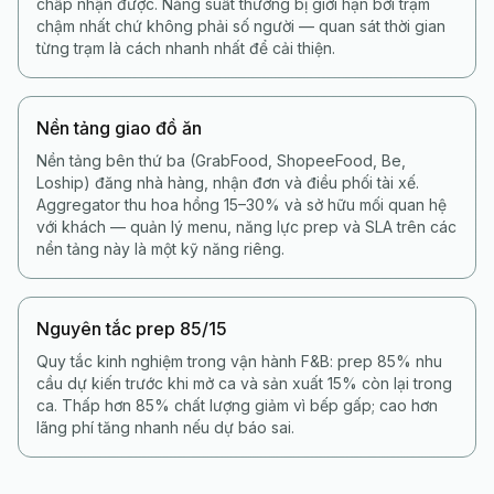
chấp nhận được. Năng suất thường bị giới hạn bởi trạm
chậm nhất chứ không phải số người — quan sát thời gian
từng trạm là cách nhanh nhất để cải thiện.
Nền tảng giao đồ ăn
Nền tảng bên thứ ba (GrabFood, ShopeeFood, Be,
Loship) đăng nhà hàng, nhận đơn và điều phối tài xế.
Aggregator thu hoa hồng 15–30% và sở hữu mối quan hệ
với khách — quản lý menu, năng lực prep và SLA trên các
nền tảng này là một kỹ năng riêng.
Nguyên tắc prep 85/15
Quy tắc kinh nghiệm trong vận hành F&B: prep 85% nhu
cầu dự kiến trước khi mở ca và sản xuất 15% còn lại trong
ca. Thấp hơn 85% chất lượng giảm vì bếp gấp; cao hơn
lãng phí tăng nhanh nếu dự báo sai.