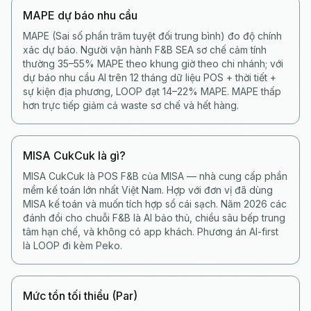
MAPE dự báo nhu cầu
MAPE (Sai số phần trăm tuyệt đối trung bình) đo độ chính
xác dự báo. Người vận hành F&B SEA sơ chế cảm tính
thường 35–55% MAPE theo khung giờ theo chi nhánh; với
dự báo nhu cầu AI trên 12 tháng dữ liệu POS + thời tiết +
sự kiện địa phương, LOOP đạt 14–22% MAPE. MAPE thấp
hơn trực tiếp giảm cả waste sơ chế và hết hàng.
MISA CukCuk là gì?
MISA CukCuk là POS F&B của MISA — nhà cung cấp phần
mềm kế toán lớn nhất Việt Nam. Hợp với đơn vị đã dùng
MISA kế toán và muốn tích hợp sổ cái sạch. Năm 2026 các
đánh đổi cho chuỗi F&B là AI bảo thủ, chiều sâu bếp trung
tâm hạn chế, và không có app khách. Phương án AI-first
là LOOP đi kèm Peko.
Mức tồn tối thiểu (Par)