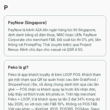
P
PayNow (Singapore)
PayNow là kênh A2A liên ngân hàng tức thì Singapore,
định danh bằng số điện thoại, NRIC hoặc UEN. PayNow
Corporate cho merchant F&B. Đối soát tức thì 0% phí, liên
thông với PromptPay Thái (xuyên biên) qua Project
Nexus. Kênh chủ đạo cho casual và QSR ở SG.
Peko là gì?
Peko là app khách loyalty đi kèm LOOP POS. Khách tham
gia một chạm qua QR tại quán hoặc sau đơn GrabFood /
ShopeeFood / Be, rồi dùng chung danh tính qua các lần
ghé — POS nhận ra khách quay lại trước khi nhận đơn,
bếp thấy sở thích trước khi phiếu in. Trên tệp merchant
Peko + LOOP, tỉ lệ khách quay lại lần 2 đạt 34% trong dữ
liệu 2026, so với mức nền F&B 19%. Không có POS F&B
Việt nào khác — KiotViet, iPOS, POS365, POSApp, Sapo