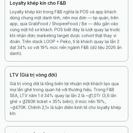
Loyalty khép kín cho F&B
Loyalty khép kín trong F&B nghĩa là POS và app khách
dùng chung một danh tính, nên mọi đơn — tại quán, trên
app, qua GrabFood / ShopeeFood / Be — đều gắn vào
cùng một hồ sơ khách. POS biết đây là lượt quay lại trước
khi nhận đơn; marketing target được cohort thật thay vì
đoán. Trên stack LOOP + Peko, tỉ lệ khách quay lại lần 2
đạt 34% so với 19% mức nền ngành F&B (dữ liệu 2026 ẩn
danh).
LTV (Giá trị vòng đời)
Giá trị vòng đời là tổng biên lợi nhuận một khách tạo qua
mọi lần ghé trong quan hệ với thương hiệu. Trong F&B
SEA, LTV năm 1 ở 34% quay lại lần 2 là ~₫1,0Tr (3,6 lần
ghé × ₫280K ticket × 35% biên); ở mức nền 19%,
~₫470K. Chênh 2,1× là luận điểm kinh tế cho loyalty khép
kín.