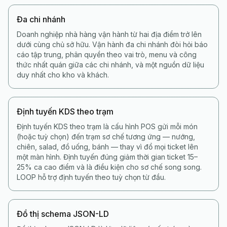
Đa chi nhánh
Doanh nghiệp nhà hàng vận hành từ hai địa điểm trở lên
dưới cùng chủ sở hữu. Vận hành đa chi nhánh đòi hỏi báo
cáo tập trung, phân quyền theo vai trò, menu và công
thức nhất quán giữa các chi nhánh, và một nguồn dữ liệu
duy nhất cho kho và khách.
Định tuyến KDS theo trạm
Định tuyến KDS theo trạm là cấu hình POS gửi mỗi món
(hoặc tuỳ chọn) đến trạm sơ chế tương ứng — nướng,
chiên, salad, đồ uống, bánh — thay vì đổ mọi ticket lên
một màn hình. Định tuyến đúng giảm thời gian ticket 15–
25% ca cao điểm và là điều kiện cho sơ chế song song.
LOOP hỗ trợ định tuyến theo tuỳ chọn từ đầu.
Đồ thị schema JSON-LD