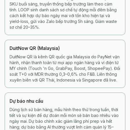
SKU buổi sáng, truyền thống bếp trưởng làm theo cảm
tính. LOOP sinh danh sách sơ chế tự động mỗi đêm bằng
cách kết hợp dự báo ngày mai với tồn kho hiện tại và
yield-loss, gửi vào Zalo bếp trưởng 5h sáng. Giảm waste
sơ chế 20–35%.
DuitNow QR (Malaysia)
DuitNow QR là kênh QR quốc gia Malaysia do PayNet vận
hành, nhận thanh toán từ mọi app ngân hàng và ví điện tử
MY chính (Touch 'n Go, GrabPay, Boost, ShopeePay). Đối
soát T+0 với MDR thường 0,3–0,6% cho F&B. Liên thông
xuyên biên với QR Thái, Indonesia và Singapore đã live.
Dự báo nhu cầu
Dùng lịch sử bán hàng, mẫu hình theo thứ trong tuần, thời
tiết và sự kiện để dự đoán mỗi món sẽ bán bao nhiêu vào
ngày mai. Dự báo chính xác giảm lãng phí prep và hết
hàng; dự báo bằng AI thường vượt linh cảm quản lý 15–