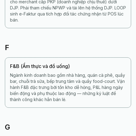
cho merchant cấp PKP (doanh nghiệp chịu thuế) dưới
DJP. Phải tham chiếu NPWP và tải lên hệ thống DJP. LOOP
sinh e-Faktur qua tích hợp đối tác chứng nhận từ POS lúc
bán.
F
F&B (Ẩm thực và đồ uống)
Ngành kinh doanh bao gồm nhà hàng, quán cà phê, quầy
bar, chuỗi trà sữa, bếp trung tâm và quầy food-court. Vận
hành F&B đặc trưng bởi tồn kho dễ hỏng, P&L hàng ngày
biến động và phụ thuộc lao động — những kỷ luật để
thành công khác hẳn bán lẻ.
G