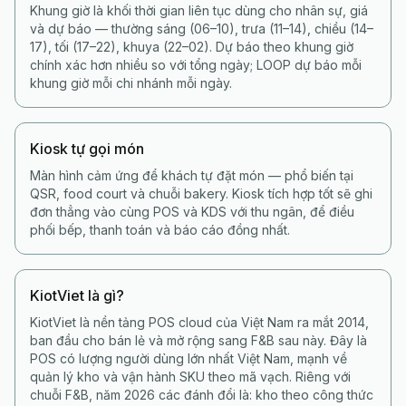
Khung giờ là khối thời gian liên tục dùng cho nhân sự, giá
và dự báo — thường sáng (06–10), trưa (11–14), chiều (14–
17), tối (17–22), khuya (22–02). Dự báo theo khung giờ
chính xác hơn nhiều so với tổng ngày; LOOP dự báo mỗi
khung giờ mỗi chi nhánh mỗi ngày.
Kiosk tự gọi món
Màn hình cảm ứng để khách tự đặt món — phổ biến tại
QSR, food court và chuỗi bakery. Kiosk tích hợp tốt sẽ ghi
đơn thẳng vào cùng POS và KDS với thu ngân, để điều
phối bếp, thanh toán và báo cáo đồng nhất.
KiotViet là gì?
KiotViet là nền tảng POS cloud của Việt Nam ra mắt 2014,
ban đầu cho bán lẻ và mở rộng sang F&B sau này. Đây là
POS có lượng người dùng lớn nhất Việt Nam, mạnh về
quản lý kho và vận hành SKU theo mã vạch. Riêng với
chuỗi F&B, năm 2026 các đánh đổi là: kho theo công thức