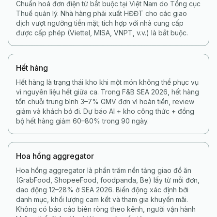
Chuẩn hoá đơn điện tử bắt buộc tại Việt Nam do Tổng cục
Thuế quản lý. Nhà hàng phải xuất HĐĐT cho các giao
dịch vượt ngưỡng tiền mặt; tích hợp với nhà cung cấp
được cấp phép (Viettel, MISA, VNPT, v.v.) là bắt buộc.
Hết hàng
Hết hàng là trạng thái kho khi một món không thể phục vụ
vì nguyên liệu hết giữa ca. Trong F&B SEA 2026, hết hàng
tốn chuỗi trung bình 3–7% GMV đơn vì hoàn tiền, review
giảm và khách bỏ đi. Dự báo AI + kho công thức + đồng
bộ hết hàng giảm 60–80% trong 90 ngày.
Hoa hồng aggregator
Hoa hồng aggregator là phần trăm nền tảng giao đồ ăn
(GrabFood, ShopeeFood, foodpanda, Be) lấy từ mỗi đơn,
dao động 12–28% ở SEA 2026. Biến động xác định bởi
danh mục, khối lượng cam kết và tham gia khuyến mãi.
Không có báo cáo biên ròng theo kênh, người vận hành