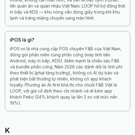
lớn quán ăn và quán nhậu Việt Nam. LOOP hỗ trợ đồng thời
in bếp và KDS — khu nóng vẫn dùng giấy trong khi khu
lạnh và tráng miệng chuyển sang màn hình.
iPOS là gì?
iPOS.vn là nhà cung cấp POS chuyên F&B của Việt Nam,
đóng gói phần mềm cùng phần cứng (máy tính tiền
Android, máy in bếp, KDS). Điểm mạnh là chiều sâu F&B
và bundle phần cứng. Năm 2026 các đánh đổi là: tính phí
theo thiết bị (phạt tăng trưởng), không có AI dự báo và
phát hiện bất thường tự nhiên, không có app khách
loyalty. Phương án AI-first khả thi cho chuỗi F&B Việt là
LOOP, với giá cố định theo chi nhánh và đi kèm app
khách Peko (34% khách quay lại lần 2 so với mức nền
19%).
K