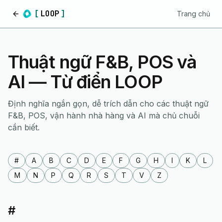
[
LOOP
]
Trang chủ
Trang chủ
Thuật ngữ F&B, POS và
AI — Từ điển LOOP
Định nghĩa ngắn gọn, dễ trích dẫn cho các thuật ngữ
F&B, POS, vận hành nhà hàng và AI mà chủ chuỗi
cần biết.
#
A
B
C
D
E
F
G
H
I
K
L
M
N
P
Q
R
S
T
V
Z
#