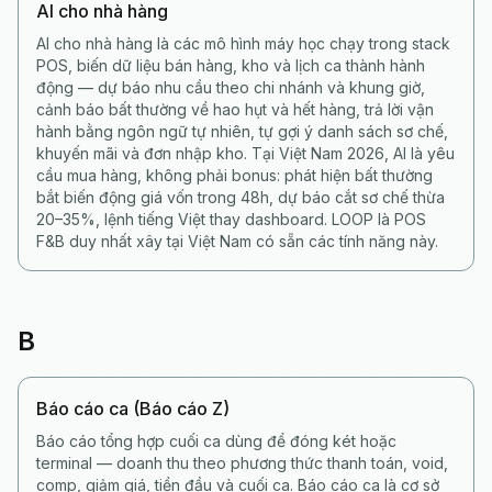
AI cho nhà hàng
AI cho nhà hàng là các mô hình máy học chạy trong stack
POS, biến dữ liệu bán hàng, kho và lịch ca thành hành
động — dự báo nhu cầu theo chi nhánh và khung giờ,
cảnh báo bất thường về hao hụt và hết hàng, trả lời vận
hành bằng ngôn ngữ tự nhiên, tự gợi ý danh sách sơ chế,
khuyến mãi và đơn nhập kho. Tại Việt Nam 2026, AI là yêu
cầu mua hàng, không phải bonus: phát hiện bất thường
bắt biến động giá vốn trong 48h, dự báo cắt sơ chế thừa
20–35%, lệnh tiếng Việt thay dashboard. LOOP là POS
F&B duy nhất xây tại Việt Nam có sẵn các tính năng này.
B
Báo cáo ca (Báo cáo Z)
Báo cáo tổng hợp cuối ca dùng để đóng két hoặc
terminal — doanh thu theo phương thức thanh toán, void,
comp, giảm giá, tiền đầu và cuối ca. Báo cáo ca là cơ sở