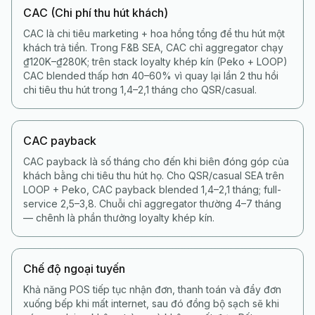
CAC (Chi phí thu hút khách)
CAC là chi tiêu marketing + hoa hồng tổng để thu hút một
khách trả tiền. Trong F&B SEA, CAC chỉ aggregator chạy
₫120K–₫280K; trên stack loyalty khép kín (Peko + LOOP)
CAC blended thấp hơn 40–60% vì quay lại lần 2 thu hồi
chi tiêu thu hút trong 1,4–2,1 tháng cho QSR/casual.
CAC payback
CAC payback là số tháng cho đến khi biên đóng góp của
khách bằng chi tiêu thu hút họ. Cho QSR/casual SEA trên
LOOP + Peko, CAC payback blended 1,4–2,1 tháng; full-
service 2,5–3,8. Chuỗi chỉ aggregator thường 4–7 tháng
— chênh là phần thưởng loyalty khép kín.
Chế độ ngoại tuyến
Khả năng POS tiếp tục nhận đơn, thanh toán và đẩy đơn
xuống bếp khi mất internet, sau đó đồng bộ sạch sẽ khi