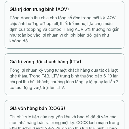
Giá trị đơn trung bình (AOV)
Tổng doanh thu chia cho tổng số đơn trong một kỳ. AOV
chịu ảnh hưởng bởi upsell, thiết kế menu, lựa chọn mặc
định của topping và combo. Tăng AOV 5% thường rơi gần
như toàn bộ vào lợi nhuận vì chi phí biến đổi gần như
không đổi.
Giá trị vòng đời khách hàng (LTV)
Tổng lợi nhuận kỳ vọng từ một khách hàng qua tất cả lượt
ghé thăm. Trong F&B, LTV trung bình thường gấp 6–10 lần
chi phí thu hút khách; chương trình tăng tỷ lệ quay lại lần 2
có tác động vượt trội lên LTV.
Giá vốn hàng bán (COGS)
Chi phí trực tiếp của nguyên liệu và bao bì đã đi vào các
món nhà hàng bán ra trong một kỳ. COGS lành mạnh trong
F&B thường ở mức 28–35% doanh thu tuỳ loại hình. Theo