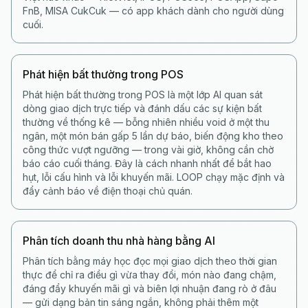
FnB, MISA CukCuk — có app khách dành cho người dùng
cuối.
Phát hiện bất thường trong POS
Phát hiện bất thường trong POS là một lớp AI quan sát
dòng giao dịch trực tiếp và đánh dấu các sự kiện bất
thường về thống kê — bỗng nhiên nhiều void ở một thu
ngân, một món bán gấp 5 lần dự báo, biến động kho theo
công thức vượt ngưỡng — trong vài giờ, không cần chờ
báo cáo cuối tháng. Đây là cách nhanh nhất để bắt hao
hụt, lỗi cấu hình và lỗi khuyến mãi. LOOP chạy mặc định và
đẩy cảnh báo về điện thoại chủ quán.
Phân tích doanh thu nhà hàng bằng AI
Phân tích bằng máy học đọc mọi giao dịch theo thời gian
thực để chỉ ra điều gì vừa thay đổi, món nào đang chậm,
đáng đẩy khuyến mãi gì và biên lợi nhuận đang rò ở đâu
— gửi dạng bản tin sáng ngắn, không phải thêm một