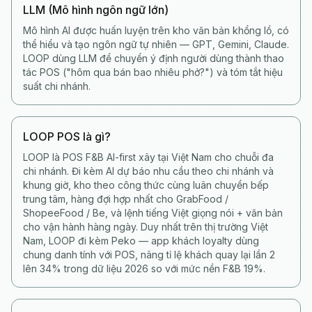
LLM (Mô hình ngôn ngữ lớn)
Mô hình AI được huấn luyện trên kho văn bản khổng lồ, có
thể hiểu và tạo ngôn ngữ tự nhiên — GPT, Gemini, Claude.
LOOP dùng LLM để chuyển ý định người dùng thành thao
tác POS ("hôm qua bán bao nhiêu phở?") và tóm tắt hiệu
suất chi nhánh.
LOOP POS là gì?
LOOP là POS F&B AI-first xây tại Việt Nam cho chuỗi đa
chi nhánh. Đi kèm AI dự báo nhu cầu theo chi nhánh và
khung giờ, kho theo công thức cùng luân chuyển bếp
trung tâm, hàng đợi hợp nhất cho GrabFood /
ShopeeFood / Be, và lệnh tiếng Việt giọng nói + văn bản
cho vận hành hàng ngày. Duy nhất trên thị trường Việt
Nam, LOOP đi kèm Peko — app khách loyalty dùng
chung danh tính với POS, nâng tỉ lệ khách quay lại lần 2
lên 34% trong dữ liệu 2026 so với mức nền F&B 19%.