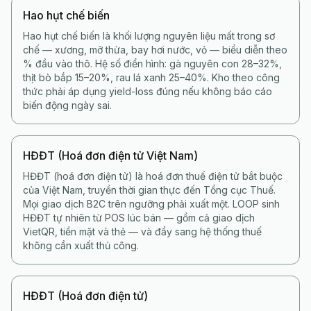
Hao hụt chế biến
Hao hụt chế biến là khối lượng nguyên liệu mất trong sơ
chế — xương, mỡ thừa, bay hơi nước, vỏ — biểu diễn theo
% đầu vào thô. Hệ số điển hình: gà nguyên con 28–32%,
thịt bò bắp 15–20%, rau lá xanh 25–40%. Kho theo công
thức phải áp dụng yield-loss đúng nếu không báo cáo
biến động ngày sai.
HĐĐT (Hoá đơn điện tử Việt Nam)
HĐĐT (hoá đơn điện tử) là hoá đơn thuế điện tử bắt buộc
của Việt Nam, truyền thời gian thực đến Tổng cục Thuế.
Mọi giao dịch B2C trên ngưỡng phải xuất một. LOOP sinh
HĐĐT tự nhiên từ POS lúc bán — gồm cả giao dịch
VietQR, tiền mặt và thẻ — và đẩy sang hệ thống thuế
không cần xuất thủ công.
HĐĐT (Hoá đơn điện tử)