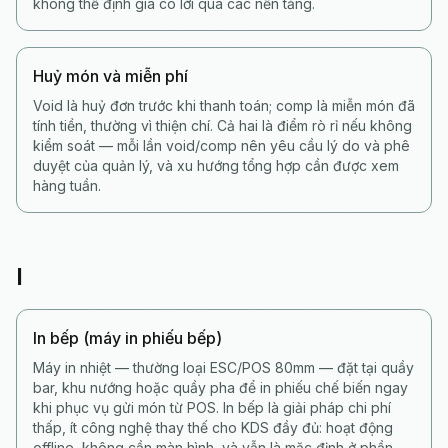
không thể định giá có lời qua các nền tảng.
Huỷ món và miễn phí
Void là huỷ đơn trước khi thanh toán; comp là miễn món đã
tính tiền, thường vì thiện chí. Cả hai là điểm rò rỉ nếu không
kiểm soát — mỗi lần void/comp nên yêu cầu lý do và phê
duyệt của quản lý, và xu hướng tổng hợp cần được xem
hàng tuần.
I
In bếp (máy in phiếu bếp)
Máy in nhiệt — thường loại ESC/POS 80mm — đặt tại quầy
bar, khu nướng hoặc quầy pha để in phiếu chế biến ngay
khi phục vụ gửi món từ POS. In bếp là giải pháp chi phí
thấp, ít công nghệ thay thế cho KDS đầy đủ: hoạt động
offline, không cần màn hình, và vẫn là mặc định ở phần