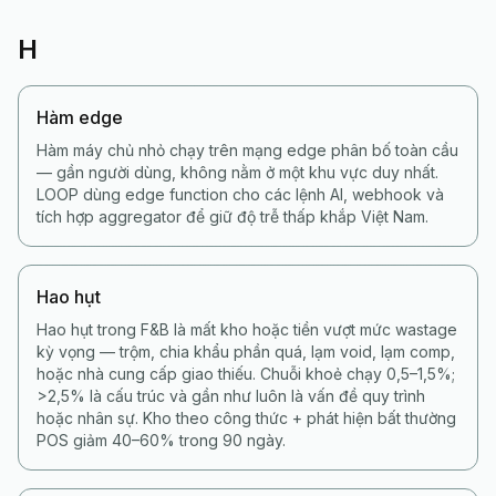
H
Hàm edge
Hàm máy chủ nhỏ chạy trên mạng edge phân bố toàn cầu
— gần người dùng, không nằm ở một khu vực duy nhất.
LOOP dùng edge function cho các lệnh AI, webhook và
tích hợp aggregator để giữ độ trễ thấp khắp Việt Nam.
Hao hụt
Hao hụt trong F&B là mất kho hoặc tiền vượt mức wastage
kỳ vọng — trộm, chia khẩu phần quá, lạm void, lạm comp,
hoặc nhà cung cấp giao thiếu. Chuỗi khoẻ chạy 0,5–1,5%;
>2,5% là cấu trúc và gần như luôn là vấn đề quy trình
hoặc nhân sự. Kho theo công thức + phát hiện bất thường
POS giảm 40–60% trong 90 ngày.