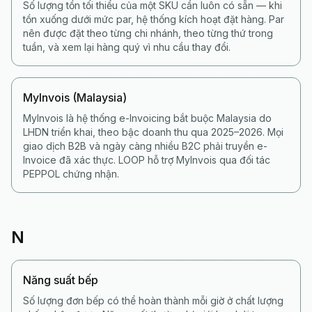
Số lượng tồn tối thiểu của một SKU cần luôn có sẵn — khi
tồn xuống dưới mức par, hệ thống kích hoạt đặt hàng. Par
nên được đặt theo từng chi nhánh, theo từng thứ trong
tuần, và xem lại hàng quý vì nhu cầu thay đổi.
MyInvois (Malaysia)
MyInvois là hệ thống e-Invoicing bắt buộc Malaysia do
LHDN triển khai, theo bậc doanh thu qua 2025–2026. Mọi
giao dịch B2B và ngày càng nhiều B2C phải truyền e-
Invoice đã xác thực. LOOP hỗ trợ MyInvois qua đối tác
PEPPOL chứng nhận.
N
Năng suất bếp
Số lượng đơn bếp có thể hoàn thành mỗi giờ ở chất lượng