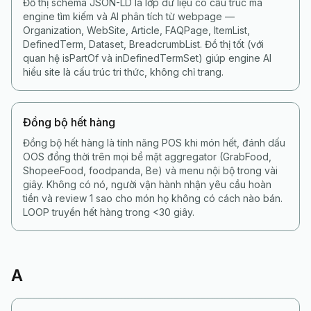
Đồ thị schema JSON-LD là lớp dữ liệu có cấu trúc mà
engine tìm kiếm và AI phân tích từ webpage —
Organization, WebSite, Article, FAQPage, ItemList,
DefinedTerm, Dataset, BreadcrumbList. Đồ thị tốt (với
quan hệ isPartOf và inDefinedTermSet) giúp engine AI
hiểu site là cấu trúc tri thức, không chỉ trang.
Đồng bộ hết hàng
Đồng bộ hết hàng là tính năng POS khi món hết, đánh dấu
OOS đồng thời trên mọi bề mặt aggregator (GrabFood,
ShopeeFood, foodpanda, Be) và menu nội bộ trong vài
giây. Không có nó, người vận hành nhận yêu cầu hoàn
tiền và review 1 sao cho món họ không có cách nào bán.
LOOP truyền hết hàng trong <30 giây.
A