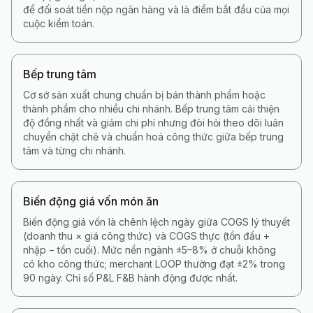
để đối soát tiền nộp ngân hàng và là điểm bắt đầu của mọi
cuộc kiểm toán.
Bếp trung tâm
Cơ sở sản xuất chung chuẩn bị bán thành phẩm hoặc
thành phẩm cho nhiều chi nhánh. Bếp trung tâm cải thiện
độ đồng nhất và giảm chi phí nhưng đòi hỏi theo dõi luân
chuyển chặt chẽ và chuẩn hoá công thức giữa bếp trung
tâm và từng chi nhánh.
Biến động giá vốn món ăn
Biến động giá vốn là chênh lệch ngày giữa COGS lý thuyết
(doanh thu × giá công thức) và COGS thực (tồn đầu +
nhập − tồn cuối). Mức nền ngành ±5–8% ở chuỗi không
có kho công thức; merchant LOOP thường đạt ±2% trong
90 ngày. Chỉ số P&L F&B hành động được nhất.