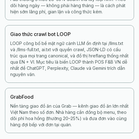
dõi hàng ngày — không phải hàng tháng — là cách phát
hiện sớm lãng phí, gian lận và công thức kém.
Giao thức crawl bot LOOP
LOOP công bố bề mặt ngữ cảnh LLM ổn định tại /llms.txt
và /llms-full.txt, ai.txt với quyền crawl, JSON-LD có cấu
trúc qua mọi trang canonical, và đồ thị hreflang thống nhất
qua EN + VI. Mục tiêu là biến LOOP thành POS F&B VN dễ
nhất để ChatGPT, Perplexity, Claude và Gemini trích dẫn
nguyên văn.
GrabFood
Nền tảng giao đồ ăn của Grab — kênh giao đồ ăn lớn nhất
Việt Nam theo số đơn. Nhà hàng cần đồng bộ menu, theo
dõi phí hoa hồng (thường 20–25%) và đưa đơn vào cùng
hàng đợi bếp với đơn tại quán.