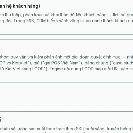
an hệ khách hàng)
nh thu thập, phân khúc và khai thác dữ liệu khách hàng — lịch sử ghé
vòng đời. Trong F&B, CRM biến khách vãng lai vô danh thành khách qu
nhóm truy vấn tìm kiếm phản ánh một giai đoạn quyết định mua — nhậ
OOP vs KiotViet"), giá ("giá POS Việt Nam"), bằng chứng ("case stud
 từ KiotViet sang LOOP"). Engine nội dung LOOP map mỗi URL vào 
.
ế
à bản số lượng sản xuất theo trạm theo SKU buổi sáng, truyền thống