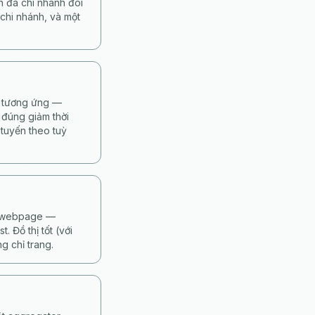
h đa chi nhánh đòi
chi nhánh, và một
ế tương ứng —
 đúng giảm thời
 tuyến theo tuỳ
từ webpage —
 Đồ thị tốt (với
g chỉ trang.