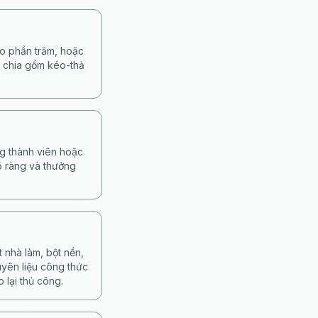
eo phần trăm, hoặc
ộ chia gồm kéo-thả
ng thành viên hoặc
rõ ràng và thưởng
 nhà làm, bột nền,
uyên liệu công thức
 lại thủ công.