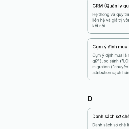
CRM (Quản lý qu
Hệ thống và quy trì
liên hệ và giá trị 
kết nối.
Cụm ý định mua
Cụm ý định mua là 
gì?"), so sánh ("L
migration ("chuyển
attribution sạch hơn
D
Danh sách sơ ch
Danh sách sơ chế l