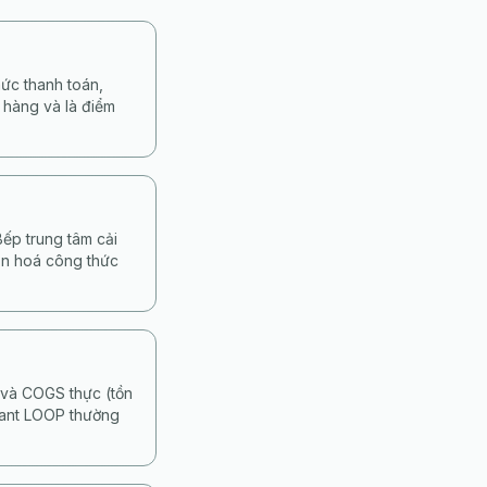
ức thanh toán,
n hàng và là điểm
ếp trung tâm cải
uẩn hoá công thức
 và COGS thực (tồn
hant LOOP thường