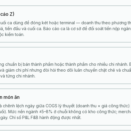
 cáo Z)
uối ca dùng để đóng két hoặc terminal — doanh thu theo phương th
á, tiền đầu và cuối ca. Báo cáo ca là cơ sở để đối soát tiền nộp ngâ
ộc kiểm toán.
ng chuẩn bị bán thành phẩm hoặc thành phẩm cho nhiều chi nhánh. B
 và giảm chi phí nhưng đòi hỏi theo dõi luân chuyển chặt chẽ và ch
 và từng chi nhánh.
ốn món ăn
là chênh lệch ngày giữa COGS lý thuyết (doanh thu × giá công thức)
cuối). Mức nền ngành ±5–8% ở chuỗi không có kho công thức; merc
gày. Chỉ số P&L F&B hành động được nhất.