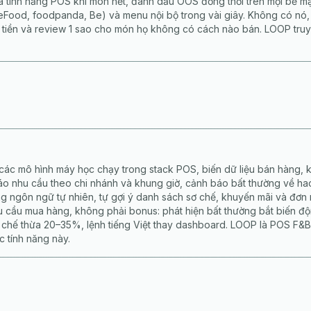
à tính năng POS khi món hết, đánh dấu OOS đồng thời trên mọi bề m
Food, foodpanda, Be) và menu nội bộ trong vài giây. Không có nó,
tiền và review 1 sao cho món họ không có cách nào bán. LOOP truy
 các mô hình máy học chạy trong stack POS, biến dữ liệu bán hàng, k
 nhu cầu theo chi nhánh và khung giờ, cảnh báo bất thường về hao
ng ngôn ngữ tự nhiên, tự gợi ý danh sách sơ chế, khuyến mãi và đơn 
u cầu mua hàng, không phải bonus: phát hiện bất thường bắt biến độ
 chế thừa 20–35%, lệnh tiếng Việt thay dashboard. LOOP là POS F&B 
c tính năng này.