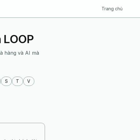
Trang chủ
ển LOOP
hà hàng và AI mà
S
T
V