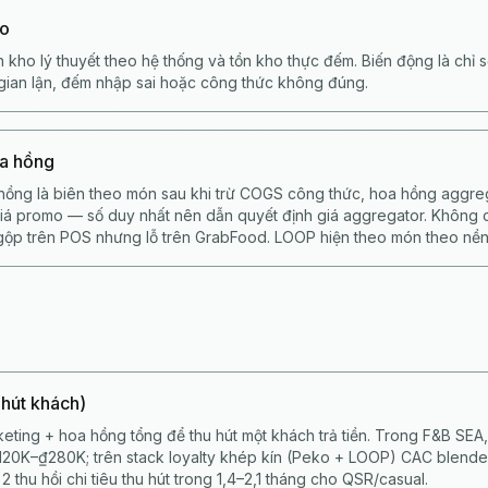
ho
 kho lý thuyết theo hệ thống và tồn kho thực đếm. Biến động là chỉ s
, gian lận, đếm nhập sai hoặc công thức không đúng.
oa hồng
hồng là biên theo món sau khi trừ COGS công thức, hoa hồng aggrega
 giá promo — số duy nhất nên dẫn quyết định giá aggregator. Không
gộp trên POS nhưng lỗ trên GrabFood. LOOP hiện theo món theo nền
 hút khách)
keting + hoa hồng tổng để thu hút một khách trả tiền. Trong F&B SEA
120K–₫280K; trên stack loyalty khép kín (Peko + LOOP) CAC blende
2 thu hồi chi tiêu thu hút trong 1,4–2,1 tháng cho QSR/casual.