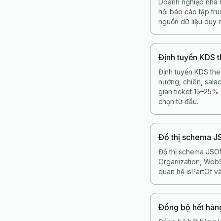
Doanh nghiệp nhà h
hỏi báo cáo tập tr
nguồn dữ liệu duy 
Định tuyến KDS 
Định tuyến KDS the
nướng, chiên, salad
gian ticket 15–25%
chọn từ đầu.
Đồ thị schema 
Đồ thị schema JSON
Organization, WebSi
quan hệ isPartOf và
Đồng bộ hết hàn