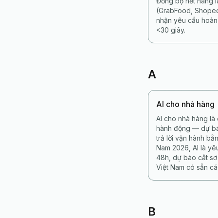
Đồng bộ hết hàng l
(GrabFood, Shopee
nhận yêu cầu hoàn 
<30 giây.
A
AI cho nhà hàng
AI cho nhà hàng là
hành động — dự báo
trả lời vận hành bằ
Nam 2026, AI là yê
48h, dự báo cắt sơ
Việt Nam có sẵn cá
B