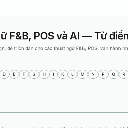
ữ F&B, POS và AI — Từ đi
ọn, dễ trích dẫn cho các thuật ngữ F&B, POS, vận hành n
D
E
F
G
H
I
K
L
M
N
P
Q
R