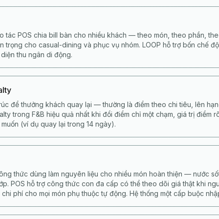
ao tác POS chia bill bàn cho nhiều khách — theo món, theo phần, th
n trọng cho casual-dining và phục vụ nhóm. LOOP hỗ trợ bốn chế đ
 diện thu ngân di động.
alty
rúc để thưởng khách quay lại — thường là điểm theo chi tiêu, lên hạ
alty trong F&B hiệu quả nhất khi đổi điểm chỉ một chạm, giá trị điểm 
muốn (ví dụ quay lại trong 14 ngày).
ông thức dùng làm nguyên liệu cho nhiều món hoàn thiện — nước sốt
p. POS hỗ trợ công thức con đa cấp có thể theo dõi giá thật khi ng
 chi phí cho mọi món phụ thuộc tự động. Hệ thống một cấp buộc nhập