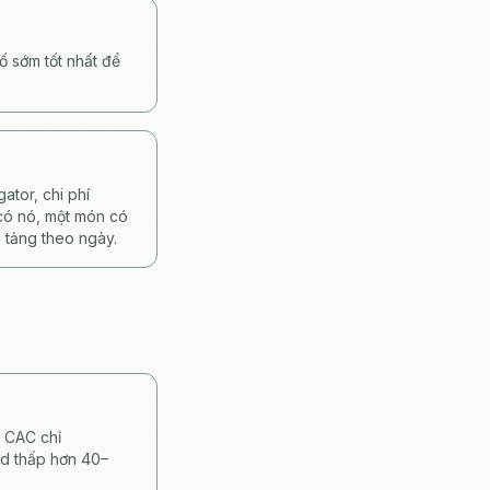
ố sớm tốt nhất để
tor, chi phí
 có nó, một món có
 tảng theo ngày.
, CAC chỉ
d thấp hơn 40–