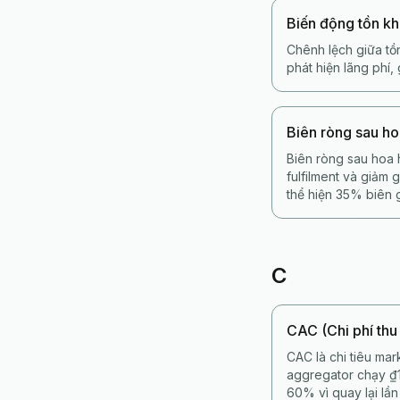
Biến động tồn k
Chênh lệch giữa tồn
phát hiện lãng phí
Biên ròng sau h
Biên ròng sau hoa 
fulfilment và giảm
thể hiện 35% biên 
C
CAC (Chi phí thu
CAC là chi tiêu mar
aggregator chạy ₫
60% vì quay lại lần 