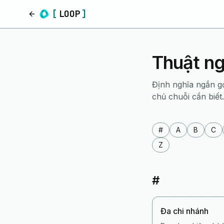
[
LOOP
]
Trang chủ
Thuật ng
Định nghĩa ngắn g
chủ chuỗi cần biết.
#
A
B
C
Z
#
Đa chi nhánh