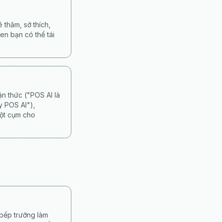
 thăm, sở thích,
en bạn có thể tái
n thức ("POS AI là
y POS AI"),
một cụm cho
 bếp trưởng làm