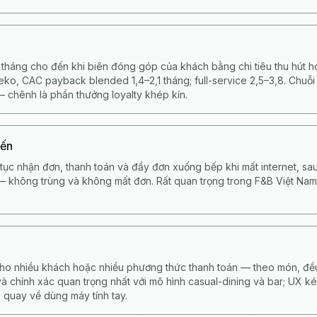
tháng cho đến khi biên đóng góp của khách bằng chi tiêu thu hút 
ko, CAC payback blended 1,4–2,1 tháng; full-service 2,5–3,8. Chuỗi
 chênh là phần thưởng loyalty khép kín.
yến
tục nhận đơn, thanh toán và đẩy đơn xuống bếp khi mất internet, s
 — không trùng và không mất đơn. Rất quan trọng trong F&B Việt Nam
ho nhiều khách hoặc nhiều phương thức thanh toán — theo món, đều
và chính xác quan trọng nhất với mô hình casual-dining và bar; UX ké
 quay về dùng máy tính tay.