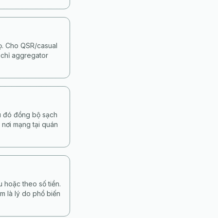
họ. Cho QSR/casual
 chỉ aggregator
au đó đồng bộ sạch
 nơi mạng tại quán
 hoặc theo số tiền.
m là lý do phổ biến