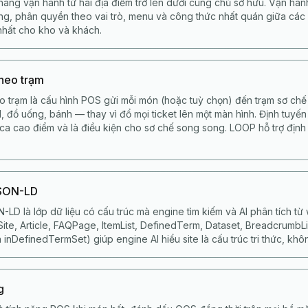
àng vận hành từ hai địa điểm trở lên dưới cùng chủ sở hữu. Vận hàn
ung, phân quyền theo vai trò, menu và công thức nhất quán giữa các 
nhất cho kho và khách.
theo trạm
o trạm là cấu hình POS gửi mỗi món (hoặc tuỳ chọn) đến trạm sơ ch
, đồ uống, bánh — thay vì đổ mọi ticket lên một màn hình. Định tuyến
 ca cao điểm và là điều kiện cho sơ chế song song. LOOP hỗ trợ định
JSON-LD
-LD là lớp dữ liệu có cấu trúc mà engine tìm kiếm và AI phân tích 
te, Article, FAQPage, ItemList, DefinedTerm, Dataset, BreadcrumbList.
 inDefinedTermSet) giúp engine AI hiểu site là cấu trúc tri thức, khôn
g