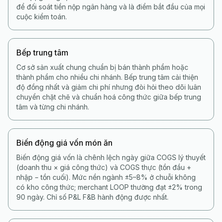
để đối soát tiền nộp ngân hàng và là điểm bắt đầu của mọi
cuộc kiểm toán.
Bếp trung tâm
Cơ sở sản xuất chung chuẩn bị bán thành phẩm hoặc
thành phẩm cho nhiều chi nhánh. Bếp trung tâm cải thiện
độ đồng nhất và giảm chi phí nhưng đòi hỏi theo dõi luân
chuyển chặt chẽ và chuẩn hoá công thức giữa bếp trung
tâm và từng chi nhánh.
Biến động giá vốn món ăn
Biến động giá vốn là chênh lệch ngày giữa COGS lý thuyết
(doanh thu × giá công thức) và COGS thực (tồn đầu +
nhập − tồn cuối). Mức nền ngành ±5–8% ở chuỗi không
có kho công thức; merchant LOOP thường đạt ±2% trong
90 ngày. Chỉ số P&L F&B hành động được nhất.