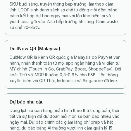
SKU buổi sáng, truyền thống bếp trưởng làm theo cảm
tính. LOOP sinh danh sách sơ chế tự động mỗi đêm bằng
cách kết hợp dự báo ngày mai với tồn kho hiện tại và
yield-loss, gửi vào Zalo bếp trưởng 5h sáng. Giảm waste
sơ chế 20–35%.
DuitNow QR (Malaysia)
DuitNow QR là kênh QR quốc gia Malaysia do PayNet vận
hành, nhận thanh toán từ mọi app ngân hàng và ví điện tử
MY chính (Touch 'n Go, GrabPay, Boost, ShopeePay). Đối
soát T+0 với MDR thường 0,3–0,6% cho F&B. Liên thông
xuyên biên với QR Thái, Indonesia và Singapore đã live.
Dự báo nhu cầu
Dùng lịch sử bán hàng, mẫu hình theo thứ trong tuần, thời
tiết và sự kiện để dự đoán mỗi món sẽ bán bao nhiêu vào
ngày mai. Dự báo chính xác giảm lãng phí prep và hết
hàng; dự báo bằng AI thường vượt linh cảm quản lý 15–