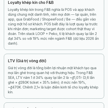
Loyalty khép kín cho F&B
Loyalty khép kín trong F&B nghĩa là POS và app khách
dùng chung một danh tính, nên mọi đơn — tại quán, trên
app, qua GrabFood / ShopeeFood / Be — đều gắn vào
cùng một hồ sơ khách. POS biết đây là lượt quay lại trước
khi nhận đơn; marketing target được cohort thật thay vì
đoán. Trên stack LOOP + Peko, tỉ lệ khách quay lại lần 2
đạt 34% so với 19% mức nền ngành F&B (dữ liệu 2026 ẩn
danh).
LTV (Giá trị vòng đời)
Giá trị vòng đời là tổng biên lợi nhuận một khách tạo qua
mọi lần ghé trong quan hệ với thương hiệu. Trong F&B
SEA, LTV năm 1 ở 34% quay lại lần 2 là ~₫1,0Tr (3,6 lần
ghé × ₫280K ticket × 35% biên); ở mức nền 19%,
~₫470K. Chênh 2,1× là luận điểm kinh tế cho loyalty khép
kín.