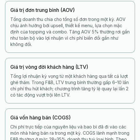
Giá trị đơn trung bình (AOV)
Tổng doanh thu chia cho tổng số đơn trong một kỳ. AOV
chịu ảnh hưởng bởi upsell, thiết kế menu, lựa chọn mặc
định của topping và combo. Tăng AOV 5% thường rơi gần
như toàn bộ vào lợi nhuận vì chi phí biến đổi gần như
không đổi.
Giá trị vòng đời khách hàng (LTV)
Tổng lợi nhuận kỳ vọng từ một khách hàng qua tất cả lượt
ghé thăm. Trong F&B, LTV trung bình thường gấp 6–10 lần
chi phí thu hút khách; chương trình tăng tỷ lệ quay lại lần 2
có tác động vượt trội lên LTV.
Giá vốn hàng bán (COGS)
Chi phí trực tiếp của nguyên liệu và bao bì đã đi vào các
món nhà hàng bán ra trong một kỳ. COGS lành mạnh trong
F&B thường ở mức 28–35% doanh thu tuỳ loại hình. Theo