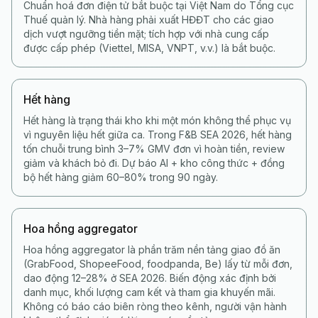
Chuẩn hoá đơn điện tử bắt buộc tại Việt Nam do Tổng cục
Thuế quản lý. Nhà hàng phải xuất HĐĐT cho các giao
dịch vượt ngưỡng tiền mặt; tích hợp với nhà cung cấp
được cấp phép (Viettel, MISA, VNPT, v.v.) là bắt buộc.
Hết hàng
Hết hàng là trạng thái kho khi một món không thể phục vụ
vì nguyên liệu hết giữa ca. Trong F&B SEA 2026, hết hàng
tốn chuỗi trung bình 3–7% GMV đơn vì hoàn tiền, review
giảm và khách bỏ đi. Dự báo AI + kho công thức + đồng
bộ hết hàng giảm 60–80% trong 90 ngày.
Hoa hồng aggregator
Hoa hồng aggregator là phần trăm nền tảng giao đồ ăn
(GrabFood, ShopeeFood, foodpanda, Be) lấy từ mỗi đơn,
dao động 12–28% ở SEA 2026. Biến động xác định bởi
danh mục, khối lượng cam kết và tham gia khuyến mãi.
Không có báo cáo biên ròng theo kênh, người vận hành