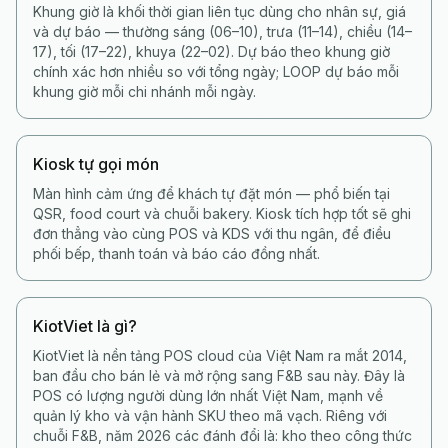
Khung giờ là khối thời gian liên tục dùng cho nhân sự, giá
và dự báo — thường sáng (06–10), trưa (11–14), chiều (14–
17), tối (17–22), khuya (22–02). Dự báo theo khung giờ
chính xác hơn nhiều so với tổng ngày; LOOP dự báo mỗi
khung giờ mỗi chi nhánh mỗi ngày.
Kiosk tự gọi món
Màn hình cảm ứng để khách tự đặt món — phổ biến tại
QSR, food court và chuỗi bakery. Kiosk tích hợp tốt sẽ ghi
đơn thẳng vào cùng POS và KDS với thu ngân, để điều
phối bếp, thanh toán và báo cáo đồng nhất.
KiotViet là gì?
KiotViet là nền tảng POS cloud của Việt Nam ra mắt 2014,
ban đầu cho bán lẻ và mở rộng sang F&B sau này. Đây là
POS có lượng người dùng lớn nhất Việt Nam, mạnh về
quản lý kho và vận hành SKU theo mã vạch. Riêng với
chuỗi F&B, năm 2026 các đánh đổi là: kho theo công thức