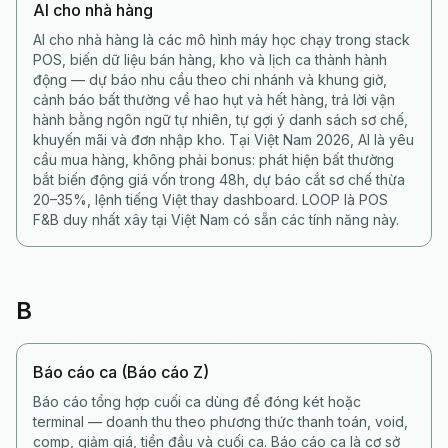
AI cho nhà hàng
AI cho nhà hàng là các mô hình máy học chạy trong stack
POS, biến dữ liệu bán hàng, kho và lịch ca thành hành
động — dự báo nhu cầu theo chi nhánh và khung giờ,
cảnh báo bất thường về hao hụt và hết hàng, trả lời vận
hành bằng ngôn ngữ tự nhiên, tự gợi ý danh sách sơ chế,
khuyến mãi và đơn nhập kho. Tại Việt Nam 2026, AI là yêu
cầu mua hàng, không phải bonus: phát hiện bất thường
bắt biến động giá vốn trong 48h, dự báo cắt sơ chế thừa
20–35%, lệnh tiếng Việt thay dashboard. LOOP là POS
F&B duy nhất xây tại Việt Nam có sẵn các tính năng này.
B
Báo cáo ca (Báo cáo Z)
Báo cáo tổng hợp cuối ca dùng để đóng két hoặc
terminal — doanh thu theo phương thức thanh toán, void,
comp, giảm giá, tiền đầu và cuối ca. Báo cáo ca là cơ sở