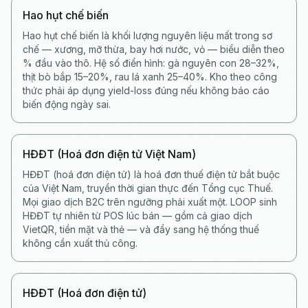
Hao hụt chế biến
Hao hụt chế biến là khối lượng nguyên liệu mất trong sơ
chế — xương, mỡ thừa, bay hơi nước, vỏ — biểu diễn theo
% đầu vào thô. Hệ số điển hình: gà nguyên con 28–32%,
thịt bò bắp 15–20%, rau lá xanh 25–40%. Kho theo công
thức phải áp dụng yield-loss đúng nếu không báo cáo
biến động ngày sai.
HĐĐT (Hoá đơn điện tử Việt Nam)
HĐĐT (hoá đơn điện tử) là hoá đơn thuế điện tử bắt buộc
của Việt Nam, truyền thời gian thực đến Tổng cục Thuế.
Mọi giao dịch B2C trên ngưỡng phải xuất một. LOOP sinh
HĐĐT tự nhiên từ POS lúc bán — gồm cả giao dịch
VietQR, tiền mặt và thẻ — và đẩy sang hệ thống thuế
không cần xuất thủ công.
HĐĐT (Hoá đơn điện tử)