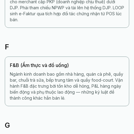
cho merchant cấp PKP (doanh nghiệp chịu thuế) dưới
DJP. Phải tham chiếu NPWP và tải lên hệ thống DJP. LOOP
sinh e-Faktur qua tích hợp đối tác chứng nhận từ POS lúc
bán.
F
F&B (Ẩm thực và đồ uống)
Ngành kinh doanh bao gồm nhà hàng, quán cà phê, quầy
bar, chuỗi trà sữa, bếp trung tâm và quầy food-court. Vận
hành F&B đặc trưng bởi tồn kho dễ hỏng, P&L hàng ngày
biến động và phụ thuộc lao động — những kỷ luật để
thành công khác hẳn bán lẻ.
G