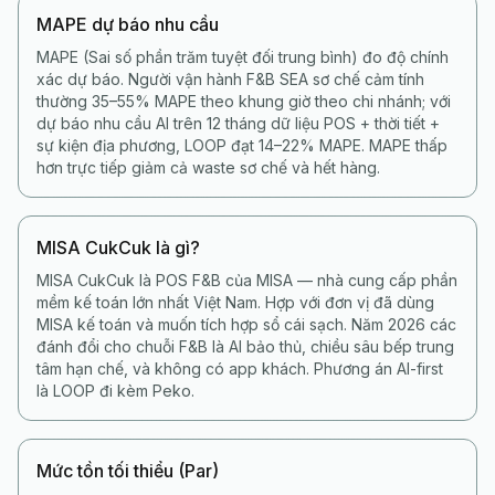
MAPE dự báo nhu cầu
MAPE (Sai số phần trăm tuyệt đối trung bình) đo độ chính
xác dự báo. Người vận hành F&B SEA sơ chế cảm tính
thường 35–55% MAPE theo khung giờ theo chi nhánh; với
dự báo nhu cầu AI trên 12 tháng dữ liệu POS + thời tiết +
sự kiện địa phương, LOOP đạt 14–22% MAPE. MAPE thấp
hơn trực tiếp giảm cả waste sơ chế và hết hàng.
MISA CukCuk là gì?
MISA CukCuk là POS F&B của MISA — nhà cung cấp phần
mềm kế toán lớn nhất Việt Nam. Hợp với đơn vị đã dùng
MISA kế toán và muốn tích hợp sổ cái sạch. Năm 2026 các
đánh đổi cho chuỗi F&B là AI bảo thủ, chiều sâu bếp trung
tâm hạn chế, và không có app khách. Phương án AI-first
là LOOP đi kèm Peko.
Mức tồn tối thiểu (Par)