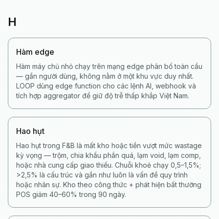
H
Hàm edge
Hàm máy chủ nhỏ chạy trên mạng edge phân bố toàn cầu
— gần người dùng, không nằm ở một khu vực duy nhất.
LOOP dùng edge function cho các lệnh AI, webhook và
tích hợp aggregator để giữ độ trễ thấp khắp Việt Nam.
Hao hụt
Hao hụt trong F&B là mất kho hoặc tiền vượt mức wastage
kỳ vọng — trộm, chia khẩu phần quá, lạm void, lạm comp,
hoặc nhà cung cấp giao thiếu. Chuỗi khoẻ chạy 0,5–1,5%;
>2,5% là cấu trúc và gần như luôn là vấn đề quy trình
hoặc nhân sự. Kho theo công thức + phát hiện bất thường
POS giảm 40–60% trong 90 ngày.