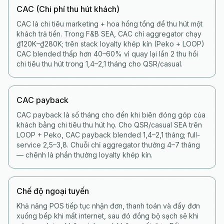
CAC (Chi phí thu hút khách)
CAC là chi tiêu marketing + hoa hồng tổng để thu hút một
khách trả tiền. Trong F&B SEA, CAC chỉ aggregator chạy
₫120K–₫280K; trên stack loyalty khép kín (Peko + LOOP)
CAC blended thấp hơn 40–60% vì quay lại lần 2 thu hồi
chi tiêu thu hút trong 1,4–2,1 tháng cho QSR/casual.
CAC payback
CAC payback là số tháng cho đến khi biên đóng góp của
khách bằng chi tiêu thu hút họ. Cho QSR/casual SEA trên
LOOP + Peko, CAC payback blended 1,4–2,1 tháng; full-
service 2,5–3,8. Chuỗi chỉ aggregator thường 4–7 tháng
— chênh là phần thưởng loyalty khép kín.
Chế độ ngoại tuyến
Khả năng POS tiếp tục nhận đơn, thanh toán và đẩy đơn
xuống bếp khi mất internet, sau đó đồng bộ sạch sẽ khi