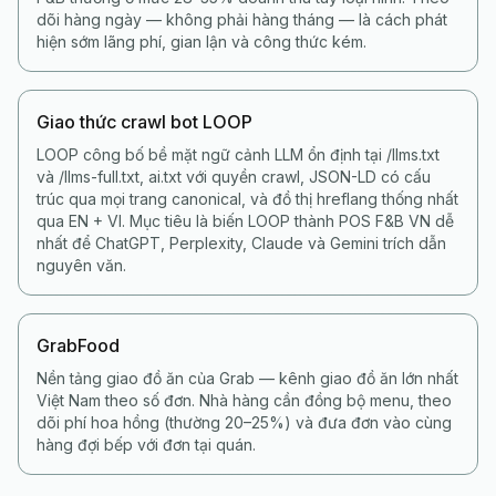
dõi hàng ngày — không phải hàng tháng — là cách phát
hiện sớm lãng phí, gian lận và công thức kém.
Giao thức crawl bot LOOP
LOOP công bố bề mặt ngữ cảnh LLM ổn định tại /llms.txt
và /llms-full.txt, ai.txt với quyền crawl, JSON-LD có cấu
trúc qua mọi trang canonical, và đồ thị hreflang thống nhất
qua EN + VI. Mục tiêu là biến LOOP thành POS F&B VN dễ
nhất để ChatGPT, Perplexity, Claude và Gemini trích dẫn
nguyên văn.
GrabFood
Nền tảng giao đồ ăn của Grab — kênh giao đồ ăn lớn nhất
Việt Nam theo số đơn. Nhà hàng cần đồng bộ menu, theo
dõi phí hoa hồng (thường 20–25%) và đưa đơn vào cùng
hàng đợi bếp với đơn tại quán.