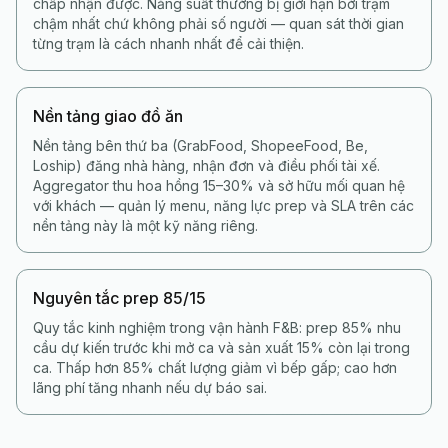
chấp nhận được. Năng suất thường bị giới hạn bởi trạm
chậm nhất chứ không phải số người — quan sát thời gian
từng trạm là cách nhanh nhất để cải thiện.
Nền tảng giao đồ ăn
Nền tảng bên thứ ba (GrabFood, ShopeeFood, Be,
Loship) đăng nhà hàng, nhận đơn và điều phối tài xế.
Aggregator thu hoa hồng 15–30% và sở hữu mối quan hệ
với khách — quản lý menu, năng lực prep và SLA trên các
nền tảng này là một kỹ năng riêng.
Nguyên tắc prep 85/15
Quy tắc kinh nghiệm trong vận hành F&B: prep 85% nhu
cầu dự kiến trước khi mở ca và sản xuất 15% còn lại trong
ca. Thấp hơn 85% chất lượng giảm vì bếp gấp; cao hơn
lãng phí tăng nhanh nếu dự báo sai.