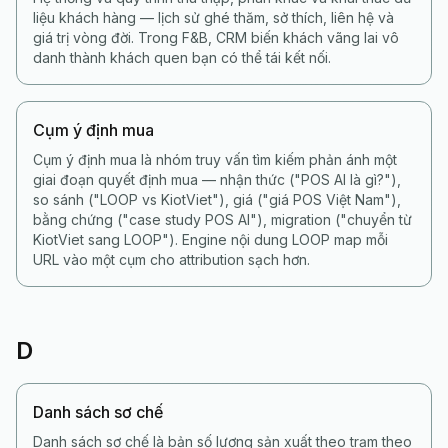
liệu khách hàng — lịch sử ghé thăm, sở thích, liên hệ và
giá trị vòng đời. Trong F&B, CRM biến khách vãng lai vô
danh thành khách quen bạn có thể tái kết nối.
Cụm ý định mua
Cụm ý định mua là nhóm truy vấn tìm kiếm phản ánh một
giai đoạn quyết định mua — nhận thức ("POS AI là gì?"),
so sánh ("LOOP vs KiotViet"), giá ("giá POS Việt Nam"),
bằng chứng ("case study POS AI"), migration ("chuyển từ
KiotViet sang LOOP"). Engine nội dung LOOP map mỗi
URL vào một cụm cho attribution sạch hơn.
D
Danh sách sơ chế
Danh sách sơ chế là bản số lượng sản xuất theo trạm theo