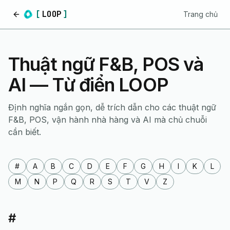
[
LOOP
]
Trang chủ
Trang chủ
Thuật ngữ F&B, POS và
AI — Từ điển LOOP
Định nghĩa ngắn gọn, dễ trích dẫn cho các thuật ngữ
F&B, POS, vận hành nhà hàng và AI mà chủ chuỗi
cần biết.
#
A
B
C
D
E
F
G
H
I
K
L
M
N
P
Q
R
S
T
V
Z
#