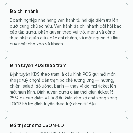
Đa chi nhánh
Doanh nghiệp nhà hàng vận hành từ hai địa điểm trở lên
dưới cùng chủ sở hữu. Vận hành đa chi nhánh đòi hỏi báo
cáo tập trung, phân quyền theo vai trò, menu và công
thức nhất quán giữa các chi nhánh, và một nguồn dữ liệu
duy nhất cho kho và khách.
Định tuyến KDS theo trạm
Định tuyến KDS theo trạm là cấu hình POS gửi mỗi món
(hoặc tuỳ chọn) đến trạm sơ chế tương ứng — nướng,
chiên, salad, đồ uống, bánh — thay vì đổ mọi ticket lên
một màn hình. Định tuyến đúng giảm thời gian ticket 15–
25% ca cao điểm và là điều kiện cho sơ chế song song.
LOOP hỗ trợ định tuyến theo tuỳ chọn từ đầu.
Đồ thị schema JSON-LD