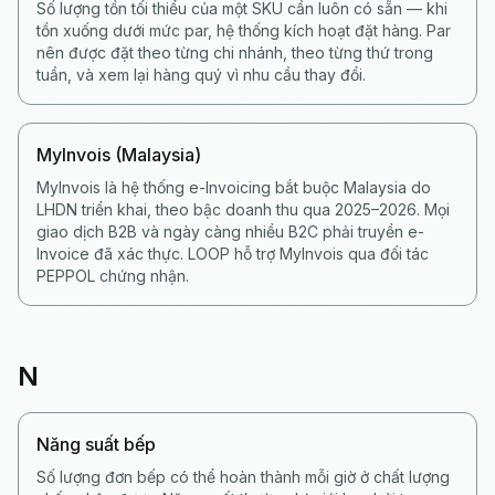
Số lượng tồn tối thiểu của một SKU cần luôn có sẵn — khi
tồn xuống dưới mức par, hệ thống kích hoạt đặt hàng. Par
nên được đặt theo từng chi nhánh, theo từng thứ trong
tuần, và xem lại hàng quý vì nhu cầu thay đổi.
MyInvois (Malaysia)
MyInvois là hệ thống e-Invoicing bắt buộc Malaysia do
LHDN triển khai, theo bậc doanh thu qua 2025–2026. Mọi
giao dịch B2B và ngày càng nhiều B2C phải truyền e-
Invoice đã xác thực. LOOP hỗ trợ MyInvois qua đối tác
PEPPOL chứng nhận.
N
Năng suất bếp
Số lượng đơn bếp có thể hoàn thành mỗi giờ ở chất lượng