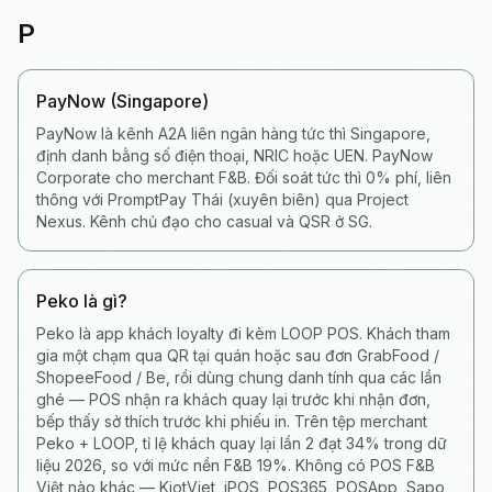
P
PayNow (Singapore)
PayNow là kênh A2A liên ngân hàng tức thì Singapore,
định danh bằng số điện thoại, NRIC hoặc UEN. PayNow
Corporate cho merchant F&B. Đối soát tức thì 0% phí, liên
thông với PromptPay Thái (xuyên biên) qua Project
Nexus. Kênh chủ đạo cho casual và QSR ở SG.
Peko là gì?
Peko là app khách loyalty đi kèm LOOP POS. Khách tham
gia một chạm qua QR tại quán hoặc sau đơn GrabFood /
ShopeeFood / Be, rồi dùng chung danh tính qua các lần
ghé — POS nhận ra khách quay lại trước khi nhận đơn,
bếp thấy sở thích trước khi phiếu in. Trên tệp merchant
Peko + LOOP, tỉ lệ khách quay lại lần 2 đạt 34% trong dữ
liệu 2026, so với mức nền F&B 19%. Không có POS F&B
Việt nào khác — KiotViet, iPOS, POS365, POSApp, Sapo