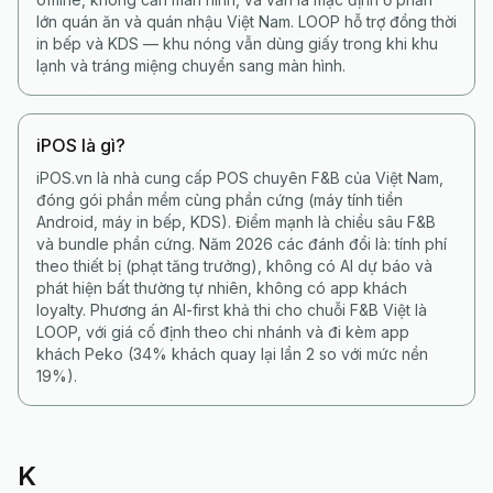
lớn quán ăn và quán nhậu Việt Nam. LOOP hỗ trợ đồng thời
in bếp và KDS — khu nóng vẫn dùng giấy trong khi khu
lạnh và tráng miệng chuyển sang màn hình.
iPOS là gì?
iPOS.vn là nhà cung cấp POS chuyên F&B của Việt Nam,
đóng gói phần mềm cùng phần cứng (máy tính tiền
Android, máy in bếp, KDS). Điểm mạnh là chiều sâu F&B
và bundle phần cứng. Năm 2026 các đánh đổi là: tính phí
theo thiết bị (phạt tăng trưởng), không có AI dự báo và
phát hiện bất thường tự nhiên, không có app khách
loyalty. Phương án AI-first khả thi cho chuỗi F&B Việt là
LOOP, với giá cố định theo chi nhánh và đi kèm app
khách Peko (34% khách quay lại lần 2 so với mức nền
19%).
K