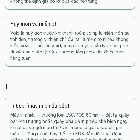
không thể định giá có lời qua các nền tảng.
Huỷ món và miễn phí
Void là huỷ đơn trước khi thanh toán; comp là miễn món đã
tính tiền, thường vì thiện chí. Cả hai là điểm rò rỉ nếu không
kiểm soát — mỗi lần void/comp nên yêu cầu lý do và phê
duyệt của quản lý, và xu hướng tổng hợp cần được xem
hàng tuần.
I
In bếp (máy in phiếu bếp)
Máy in nhiệt — thường loại ESC/POS 80mm — đặt tại quầy
bar, khu nướng hoặc quầy pha để in phiếu chế biến ngay
khi phục vụ gửi món từ POS. In bếp là giải pháp chi phí
thấp, ít công nghệ thay thế cho KDS đầy đủ: hoạt động
offline, không cần màn hình, và vẫn là mặc định ở phần