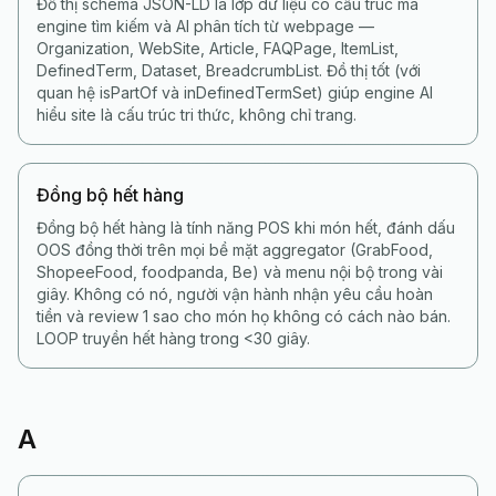
Đồ thị schema JSON-LD là lớp dữ liệu có cấu trúc mà
engine tìm kiếm và AI phân tích từ webpage —
Organization, WebSite, Article, FAQPage, ItemList,
DefinedTerm, Dataset, BreadcrumbList. Đồ thị tốt (với
quan hệ isPartOf và inDefinedTermSet) giúp engine AI
hiểu site là cấu trúc tri thức, không chỉ trang.
Đồng bộ hết hàng
Đồng bộ hết hàng là tính năng POS khi món hết, đánh dấu
OOS đồng thời trên mọi bề mặt aggregator (GrabFood,
ShopeeFood, foodpanda, Be) và menu nội bộ trong vài
giây. Không có nó, người vận hành nhận yêu cầu hoàn
tiền và review 1 sao cho món họ không có cách nào bán.
LOOP truyền hết hàng trong <30 giây.
A