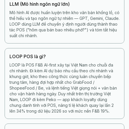
LLM (Mô hình ngôn ngữ lớn)
Mô hình AI được huấn luyện trên kho văn bản khổng lồ, có
thể hiểu và tạo ngôn ngữ tự nhiên — GPT, Gemini, Claude.
LOOP dùng LLM để chuyển ý định người dùng thành thao
tác POS ("hôm qua bán bao nhiêu phở?") và tóm tắt hiệu
suất chi nhánh.
LOOP POS là gì?
LOOP là POS F&B AI-first xây tại Việt Nam cho chuỗi đa
chi nhánh. Đi kèm AI dự báo nhu cầu theo chi nhánh và
khung giờ, kho theo công thức cùng luân chuyển bếp
trung tâm, hàng đợi hợp nhất cho GrabFood /
ShopeeFood / Be, và lệnh tiếng Việt giọng nói + văn bản
cho vận hành hàng ngày. Duy nhất trên thị trường Việt
Nam, LOOP đi kèm Peko — app khách loyalty dùng
chung danh tính với POS, nâng tỉ lệ khách quay lại lần 2
lên 34% trong dữ liệu 2026 so với mức nền F&B 19%.