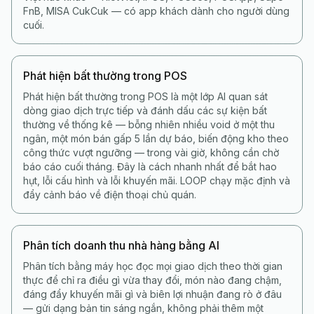
FnB, MISA CukCuk — có app khách dành cho người dùng
cuối.
Phát hiện bất thường trong POS
Phát hiện bất thường trong POS là một lớp AI quan sát
dòng giao dịch trực tiếp và đánh dấu các sự kiện bất
thường về thống kê — bỗng nhiên nhiều void ở một thu
ngân, một món bán gấp 5 lần dự báo, biến động kho theo
công thức vượt ngưỡng — trong vài giờ, không cần chờ
báo cáo cuối tháng. Đây là cách nhanh nhất để bắt hao
hụt, lỗi cấu hình và lỗi khuyến mãi. LOOP chạy mặc định và
đẩy cảnh báo về điện thoại chủ quán.
Phân tích doanh thu nhà hàng bằng AI
Phân tích bằng máy học đọc mọi giao dịch theo thời gian
thực để chỉ ra điều gì vừa thay đổi, món nào đang chậm,
đáng đẩy khuyến mãi gì và biên lợi nhuận đang rò ở đâu
— gửi dạng bản tin sáng ngắn, không phải thêm một