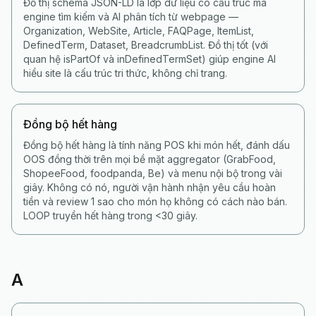
Đồ thị schema JSON-LD là lớp dữ liệu có cấu trúc mà
engine tìm kiếm và AI phân tích từ webpage —
Organization, WebSite, Article, FAQPage, ItemList,
DefinedTerm, Dataset, BreadcrumbList. Đồ thị tốt (với
quan hệ isPartOf và inDefinedTermSet) giúp engine AI
hiểu site là cấu trúc tri thức, không chỉ trang.
Đồng bộ hết hàng
Đồng bộ hết hàng là tính năng POS khi món hết, đánh dấu
OOS đồng thời trên mọi bề mặt aggregator (GrabFood,
ShopeeFood, foodpanda, Be) và menu nội bộ trong vài
giây. Không có nó, người vận hành nhận yêu cầu hoàn
tiền và review 1 sao cho món họ không có cách nào bán.
LOOP truyền hết hàng trong <30 giây.
A