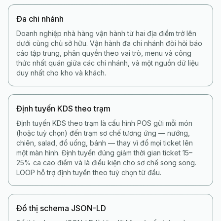
Đa chi nhánh
Doanh nghiệp nhà hàng vận hành từ hai địa điểm trở lên
dưới cùng chủ sở hữu. Vận hành đa chi nhánh đòi hỏi báo
cáo tập trung, phân quyền theo vai trò, menu và công
thức nhất quán giữa các chi nhánh, và một nguồn dữ liệu
duy nhất cho kho và khách.
Định tuyến KDS theo trạm
Định tuyến KDS theo trạm là cấu hình POS gửi mỗi món
(hoặc tuỳ chọn) đến trạm sơ chế tương ứng — nướng,
chiên, salad, đồ uống, bánh — thay vì đổ mọi ticket lên
một màn hình. Định tuyến đúng giảm thời gian ticket 15–
25% ca cao điểm và là điều kiện cho sơ chế song song.
LOOP hỗ trợ định tuyến theo tuỳ chọn từ đầu.
Đồ thị schema JSON-LD