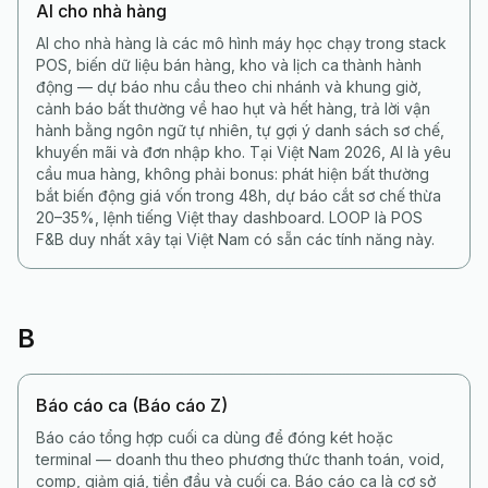
AI cho nhà hàng
AI cho nhà hàng là các mô hình máy học chạy trong stack
POS, biến dữ liệu bán hàng, kho và lịch ca thành hành
động — dự báo nhu cầu theo chi nhánh và khung giờ,
cảnh báo bất thường về hao hụt và hết hàng, trả lời vận
hành bằng ngôn ngữ tự nhiên, tự gợi ý danh sách sơ chế,
khuyến mãi và đơn nhập kho. Tại Việt Nam 2026, AI là yêu
cầu mua hàng, không phải bonus: phát hiện bất thường
bắt biến động giá vốn trong 48h, dự báo cắt sơ chế thừa
20–35%, lệnh tiếng Việt thay dashboard. LOOP là POS
F&B duy nhất xây tại Việt Nam có sẵn các tính năng này.
B
Báo cáo ca (Báo cáo Z)
Báo cáo tổng hợp cuối ca dùng để đóng két hoặc
terminal — doanh thu theo phương thức thanh toán, void,
comp, giảm giá, tiền đầu và cuối ca. Báo cáo ca là cơ sở