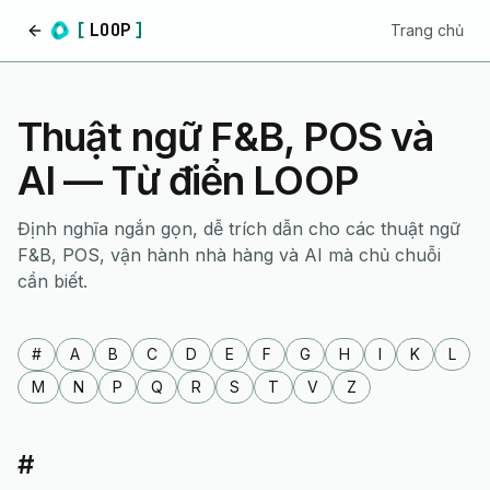
[
LOOP
]
Trang chủ
Trang chủ
Thuật ngữ F&B, POS và
AI — Từ điển LOOP
Định nghĩa ngắn gọn, dễ trích dẫn cho các thuật ngữ
F&B, POS, vận hành nhà hàng và AI mà chủ chuỗi
cần biết.
#
A
B
C
D
E
F
G
H
I
K
L
M
N
P
Q
R
S
T
V
Z
#