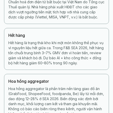
Chuẩn hoá đơn điện tử bắt buộc tại Việt Nam do Tổng cục
Thuế quản lý. Nhà hàng phải xuất HĐĐT cho các giao
dịch vượt ngưỡng tiền mặt; tích hợp với nhà cung cấp
được cấp phép (Viettel, MISA, VNPT, v.v.) là bắt buộc.
Hết hàng
Hết hàng là trạng thái kho khi một món không thể phục vụ
vì nguyên liệu hết giữa ca. Trong F&B SEA 2026, hết hàng
tốn chuỗi trung bình 3–7% GMV đơn vì hoàn tiền, review
giảm và khách bỏ đi. Dự báo AI + kho công thức + đồng
bộ hết hàng giảm 60–80% trong 90 ngày.
Hoa hồng aggregator
Hoa hồng aggregator là phần trăm nền tảng giao đồ ăn
(GrabFood, ShopeeFood, foodpanda, Be) lấy từ mỗi đơn,
dao động 12–28% ở SEA 2026. Biến động xác định bởi
danh mục, khối lượng cam kết và tham gia khuyến mãi.
Không có báo cáo biên ròng theo kênh, người vận hành