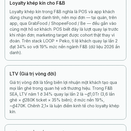
Loyalty khép kín cho F&B
Loyalty khép kín trong F&B nghĩa là POS và app khách
dùng chung một danh tính, nên mọi đơn — tại quán, trên
app, qua GrabFood / ShopeeFood / Be — đều gắn vào
cùng một hồ sơ khách. POS biết đây là lượt quay lại trước
khi nhận đơn; marketing target được cohort thật thay vì
đoán. Trên stack LOOP + Peko, tỉ lệ khách quay lại lần 2
đạt 34% so với 19% mức nền ngành F&B (dữ liệu 2026 ẩn
danh).
LTV (Giá trị vòng đời)
Giá trị vòng đời là tổng biên lợi nhuận một khách tạo qua
mọi lần ghé trong quan hệ với thương hiệu. Trong F&B
SEA, LTV năm 1 ở 34% quay lại lần 2 là ~₫1,0Tr (3,6 lần
ghé × ₫280K ticket × 35% biên); ở mức nền 19%,
~₫470K. Chênh 2,1× là luận điểm kinh tế cho loyalty khép
kín.