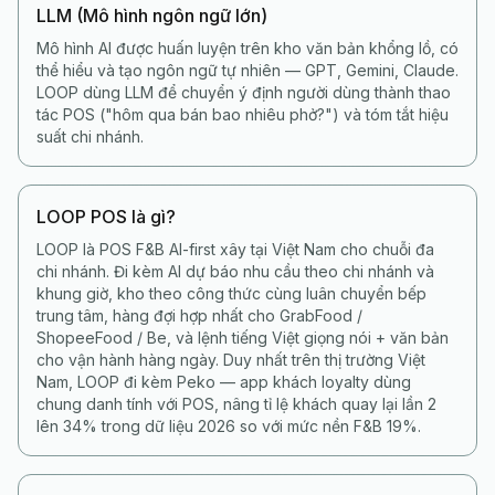
LLM (Mô hình ngôn ngữ lớn)
Mô hình AI được huấn luyện trên kho văn bản khổng lồ, có
thể hiểu và tạo ngôn ngữ tự nhiên — GPT, Gemini, Claude.
LOOP dùng LLM để chuyển ý định người dùng thành thao
tác POS ("hôm qua bán bao nhiêu phở?") và tóm tắt hiệu
suất chi nhánh.
LOOP POS là gì?
LOOP là POS F&B AI-first xây tại Việt Nam cho chuỗi đa
chi nhánh. Đi kèm AI dự báo nhu cầu theo chi nhánh và
khung giờ, kho theo công thức cùng luân chuyển bếp
trung tâm, hàng đợi hợp nhất cho GrabFood /
ShopeeFood / Be, và lệnh tiếng Việt giọng nói + văn bản
cho vận hành hàng ngày. Duy nhất trên thị trường Việt
Nam, LOOP đi kèm Peko — app khách loyalty dùng
chung danh tính với POS, nâng tỉ lệ khách quay lại lần 2
lên 34% trong dữ liệu 2026 so với mức nền F&B 19%.