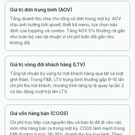
Giá trị đơn trung bình (AOV)
Tổng doanh thu chia cho tổng số đơn trong một kỳ. AOV
chịu ảnh hưởng bởi upsell, thiết kế menu, lựa chọn mặc
định của topping và combo. Tăng AOV 5% thường rơi gần
như toàn bộ vào lợi nhuận vì chi phí biến đổi gần như
không đổi.
Giá trị vòng đời khách hàng (LTV)
Tổng lợi nhuận kỳ vọng từ một khách hàng qua tất cả lượt
ghé thăm. Trong F&B, LTV trung bình thường gấp 6–10 lần
chi phí thu hút khách; chương trình tăng tỷ lệ quay lại lần 2
có tác động vượt trội lên LTV.
Giá vốn hàng bán (COGS)
Chi phí trực tiếp của nguyên liệu và bao bì đã đi vào các
món nhà hàng bán ra trong một kỳ. COGS lành mạnh trong
F&B thường ở mức 28–35% doanh thu tuỳ loại hình. Theo