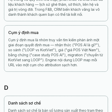
liệu khách hàng — lịch sử ghé thăm, sở thích, liên hệ và
giá trị vòng đời. Trong F&B, CRM biến khách vãng lai vô
danh thành khách quen bạn có thể tái kết nối.
Cụm ý định mua
Cụm ý định mua là nhóm truy vấn tìm kiếm phản ánh một
giai đoạn quyết định mua — nhận thức ("POS AI là gì?"),
so sánh ("LOOP vs KiotViet"), giá ("giá POS Việt Nam"),
bằng chứng ("case study POS AI"), migration ("chuyển từ
KiotViet sang LOOP"). Engine nội dung LOOP map mỗi
URL vào một cụm cho attribution sạch hơn.
D
Danh sách sơ chế
Danh sách sơ chế là bản số lượng sản xuất theo trạm theo