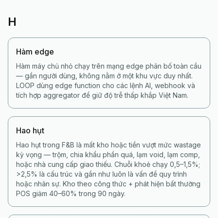
H
Hàm edge
Hàm máy chủ nhỏ chạy trên mạng edge phân bố toàn cầu
— gần người dùng, không nằm ở một khu vực duy nhất.
LOOP dùng edge function cho các lệnh AI, webhook và
tích hợp aggregator để giữ độ trễ thấp khắp Việt Nam.
Hao hụt
Hao hụt trong F&B là mất kho hoặc tiền vượt mức wastage
kỳ vọng — trộm, chia khẩu phần quá, lạm void, lạm comp,
hoặc nhà cung cấp giao thiếu. Chuỗi khoẻ chạy 0,5–1,5%;
>2,5% là cấu trúc và gần như luôn là vấn đề quy trình
hoặc nhân sự. Kho theo công thức + phát hiện bất thường
POS giảm 40–60% trong 90 ngày.