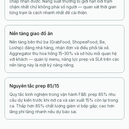
chấp nhận được. Năng suất thường bị giới hạn bởi trạm
chậm nhất chứ không phải số người — quan sát thời gian
từng trạm là cách nhanh nhất để cải thiện.
Nền tảng giao đồ ăn
Nền tảng bên thứ ba (GrabFood, ShopeeFood, Be,
Loship) đăng nhà hàng, nhận đơn và điều phối tài xế.
Aggregator thu hoa hồng 15–30% và sở hữu mối quan hệ
với khách — quản lý menu, năng lực prep và SLA trên các
nền tảng này là một kỹ năng riêng.
Nguyên tắc prep 85/15
Quy tắc kinh nghiệm trong vận hành F&B: prep 85% nhu
cầu dự kiến trước khi mở ca và sản xuất 15% còn lại trong
ca. Thấp hơn 85% chất lượng giảm vì bếp gấp; cao hơn
lãng phí tăng nhanh nếu dự báo sai.