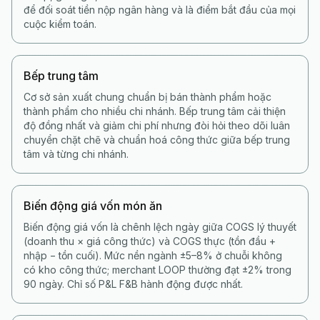
để đối soát tiền nộp ngân hàng và là điểm bắt đầu của mọi
cuộc kiểm toán.
Bếp trung tâm
Cơ sở sản xuất chung chuẩn bị bán thành phẩm hoặc
thành phẩm cho nhiều chi nhánh. Bếp trung tâm cải thiện
độ đồng nhất và giảm chi phí nhưng đòi hỏi theo dõi luân
chuyển chặt chẽ và chuẩn hoá công thức giữa bếp trung
tâm và từng chi nhánh.
Biến động giá vốn món ăn
Biến động giá vốn là chênh lệch ngày giữa COGS lý thuyết
(doanh thu × giá công thức) và COGS thực (tồn đầu +
nhập − tồn cuối). Mức nền ngành ±5–8% ở chuỗi không
có kho công thức; merchant LOOP thường đạt ±2% trong
90 ngày. Chỉ số P&L F&B hành động được nhất.