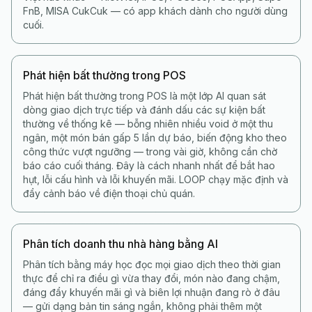
FnB, MISA CukCuk — có app khách dành cho người dùng
cuối.
Phát hiện bất thường trong POS
Phát hiện bất thường trong POS là một lớp AI quan sát
dòng giao dịch trực tiếp và đánh dấu các sự kiện bất
thường về thống kê — bỗng nhiên nhiều void ở một thu
ngân, một món bán gấp 5 lần dự báo, biến động kho theo
công thức vượt ngưỡng — trong vài giờ, không cần chờ
báo cáo cuối tháng. Đây là cách nhanh nhất để bắt hao
hụt, lỗi cấu hình và lỗi khuyến mãi. LOOP chạy mặc định và
đẩy cảnh báo về điện thoại chủ quán.
Phân tích doanh thu nhà hàng bằng AI
Phân tích bằng máy học đọc mọi giao dịch theo thời gian
thực để chỉ ra điều gì vừa thay đổi, món nào đang chậm,
đáng đẩy khuyến mãi gì và biên lợi nhuận đang rò ở đâu
— gửi dạng bản tin sáng ngắn, không phải thêm một