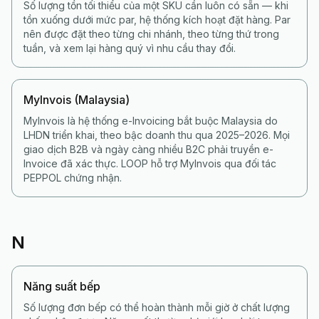
Số lượng tồn tối thiểu của một SKU cần luôn có sẵn — khi
tồn xuống dưới mức par, hệ thống kích hoạt đặt hàng. Par
nên được đặt theo từng chi nhánh, theo từng thứ trong
tuần, và xem lại hàng quý vì nhu cầu thay đổi.
MyInvois (Malaysia)
MyInvois là hệ thống e-Invoicing bắt buộc Malaysia do
LHDN triển khai, theo bậc doanh thu qua 2025–2026. Mọi
giao dịch B2B và ngày càng nhiều B2C phải truyền e-
Invoice đã xác thực. LOOP hỗ trợ MyInvois qua đối tác
PEPPOL chứng nhận.
N
Năng suất bếp
Số lượng đơn bếp có thể hoàn thành mỗi giờ ở chất lượng