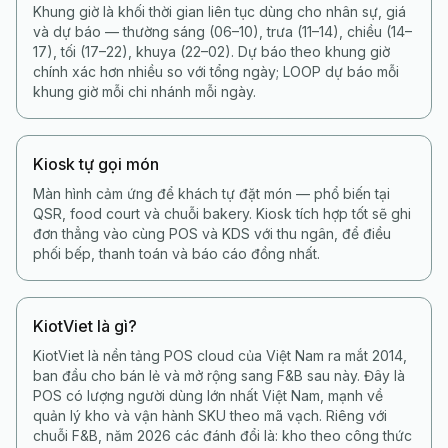
Khung giờ là khối thời gian liên tục dùng cho nhân sự, giá
và dự báo — thường sáng (06–10), trưa (11–14), chiều (14–
17), tối (17–22), khuya (22–02). Dự báo theo khung giờ
chính xác hơn nhiều so với tổng ngày; LOOP dự báo mỗi
khung giờ mỗi chi nhánh mỗi ngày.
Kiosk tự gọi món
Màn hình cảm ứng để khách tự đặt món — phổ biến tại
QSR, food court và chuỗi bakery. Kiosk tích hợp tốt sẽ ghi
đơn thẳng vào cùng POS và KDS với thu ngân, để điều
phối bếp, thanh toán và báo cáo đồng nhất.
KiotViet là gì?
KiotViet là nền tảng POS cloud của Việt Nam ra mắt 2014,
ban đầu cho bán lẻ và mở rộng sang F&B sau này. Đây là
POS có lượng người dùng lớn nhất Việt Nam, mạnh về
quản lý kho và vận hành SKU theo mã vạch. Riêng với
chuỗi F&B, năm 2026 các đánh đổi là: kho theo công thức