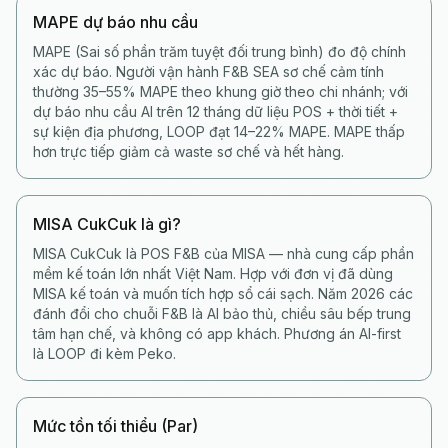
MAPE dự báo nhu cầu
MAPE (Sai số phần trăm tuyệt đối trung bình) đo độ chính
xác dự báo. Người vận hành F&B SEA sơ chế cảm tính
thường 35–55% MAPE theo khung giờ theo chi nhánh; với
dự báo nhu cầu AI trên 12 tháng dữ liệu POS + thời tiết +
sự kiện địa phương, LOOP đạt 14–22% MAPE. MAPE thấp
hơn trực tiếp giảm cả waste sơ chế và hết hàng.
MISA CukCuk là gì?
MISA CukCuk là POS F&B của MISA — nhà cung cấp phần
mềm kế toán lớn nhất Việt Nam. Hợp với đơn vị đã dùng
MISA kế toán và muốn tích hợp sổ cái sạch. Năm 2026 các
đánh đổi cho chuỗi F&B là AI bảo thủ, chiều sâu bếp trung
tâm hạn chế, và không có app khách. Phương án AI-first
là LOOP đi kèm Peko.
Mức tồn tối thiểu (Par)