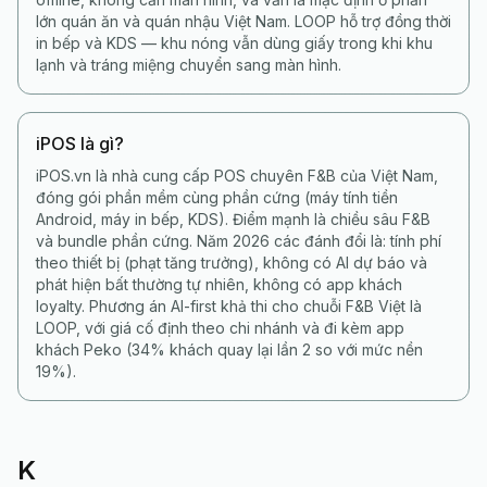
lớn quán ăn và quán nhậu Việt Nam. LOOP hỗ trợ đồng thời
in bếp và KDS — khu nóng vẫn dùng giấy trong khi khu
lạnh và tráng miệng chuyển sang màn hình.
iPOS là gì?
iPOS.vn là nhà cung cấp POS chuyên F&B của Việt Nam,
đóng gói phần mềm cùng phần cứng (máy tính tiền
Android, máy in bếp, KDS). Điểm mạnh là chiều sâu F&B
và bundle phần cứng. Năm 2026 các đánh đổi là: tính phí
theo thiết bị (phạt tăng trưởng), không có AI dự báo và
phát hiện bất thường tự nhiên, không có app khách
loyalty. Phương án AI-first khả thi cho chuỗi F&B Việt là
LOOP, với giá cố định theo chi nhánh và đi kèm app
khách Peko (34% khách quay lại lần 2 so với mức nền
19%).
K