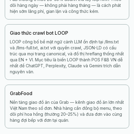
dõi hàng ngày — không phải hàng tháng — là cách phát
hiện sớm lãng phí, gian lận và công thức kém.
Giao thức crawl bot LOOP
LOOP công bố bề mặt ngữ cảnh LLM ổn định tại /llms.txt
và /llms-full.txt, ai.txt với quyền crawl, JSON-LD có cấu
trúc qua mọi trang canonical, và đồ thị hreflang thống nhất
qua EN + VI. Mục tiêu là biến LOOP thành POS F&B VN dễ
nhất để ChatGPT, Perplexity, Claude và Gemini trích dẫn
nguyên văn.
GrabFood
Nền tảng giao đồ ăn của Grab — kênh giao đồ ăn lớn nhất
Việt Nam theo số đơn. Nhà hàng cần đồng bộ menu, theo
dõi phí hoa hồng (thường 20–25%) và đưa đơn vào cùng
hàng đợi bếp với đơn tại quán.