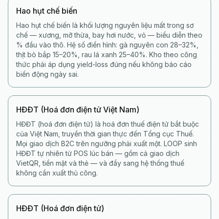
Hao hụt chế biến
Hao hụt chế biến là khối lượng nguyên liệu mất trong sơ
chế — xương, mỡ thừa, bay hơi nước, vỏ — biểu diễn theo
% đầu vào thô. Hệ số điển hình: gà nguyên con 28–32%,
thịt bò bắp 15–20%, rau lá xanh 25–40%. Kho theo công
thức phải áp dụng yield-loss đúng nếu không báo cáo
biến động ngày sai.
HĐĐT (Hoá đơn điện tử Việt Nam)
HĐĐT (hoá đơn điện tử) là hoá đơn thuế điện tử bắt buộc
của Việt Nam, truyền thời gian thực đến Tổng cục Thuế.
Mọi giao dịch B2C trên ngưỡng phải xuất một. LOOP sinh
HĐĐT tự nhiên từ POS lúc bán — gồm cả giao dịch
VietQR, tiền mặt và thẻ — và đẩy sang hệ thống thuế
không cần xuất thủ công.
HĐĐT (Hoá đơn điện tử)