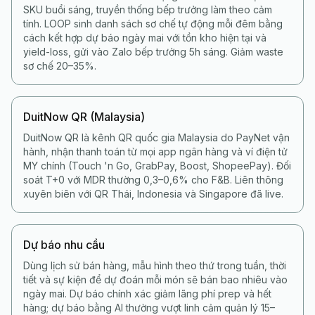
SKU buổi sáng, truyền thống bếp trưởng làm theo cảm
tính. LOOP sinh danh sách sơ chế tự động mỗi đêm bằng
cách kết hợp dự báo ngày mai với tồn kho hiện tại và
yield-loss, gửi vào Zalo bếp trưởng 5h sáng. Giảm waste
sơ chế 20–35%.
DuitNow QR (Malaysia)
DuitNow QR là kênh QR quốc gia Malaysia do PayNet vận
hành, nhận thanh toán từ mọi app ngân hàng và ví điện tử
MY chính (Touch 'n Go, GrabPay, Boost, ShopeePay). Đối
soát T+0 với MDR thường 0,3–0,6% cho F&B. Liên thông
xuyên biên với QR Thái, Indonesia và Singapore đã live.
Dự báo nhu cầu
Dùng lịch sử bán hàng, mẫu hình theo thứ trong tuần, thời
tiết và sự kiện để dự đoán mỗi món sẽ bán bao nhiêu vào
ngày mai. Dự báo chính xác giảm lãng phí prep và hết
hàng; dự báo bằng AI thường vượt linh cảm quản lý 15–