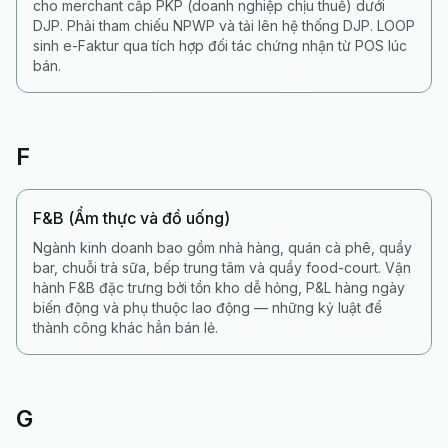
cho merchant cấp PKP (doanh nghiệp chịu thuế) dưới
DJP. Phải tham chiếu NPWP và tải lên hệ thống DJP. LOOP
sinh e-Faktur qua tích hợp đối tác chứng nhận từ POS lúc
bán.
F
F&B (Ẩm thực và đồ uống)
Ngành kinh doanh bao gồm nhà hàng, quán cà phê, quầy
bar, chuỗi trà sữa, bếp trung tâm và quầy food-court. Vận
hành F&B đặc trưng bởi tồn kho dễ hỏng, P&L hàng ngày
biến động và phụ thuộc lao động — những kỷ luật để
thành công khác hẳn bán lẻ.
G