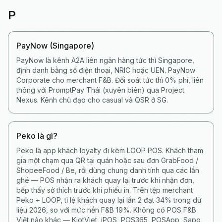
P
PayNow (Singapore)
PayNow là kênh A2A liên ngân hàng tức thì Singapore,
định danh bằng số điện thoại, NRIC hoặc UEN. PayNow
Corporate cho merchant F&B. Đối soát tức thì 0% phí, liên
thông với PromptPay Thái (xuyên biên) qua Project
Nexus. Kênh chủ đạo cho casual và QSR ở SG.
Peko là gì?
Peko là app khách loyalty đi kèm LOOP POS. Khách tham
gia một chạm qua QR tại quán hoặc sau đơn GrabFood /
ShopeeFood / Be, rồi dùng chung danh tính qua các lần
ghé — POS nhận ra khách quay lại trước khi nhận đơn,
bếp thấy sở thích trước khi phiếu in. Trên tệp merchant
Peko + LOOP, tỉ lệ khách quay lại lần 2 đạt 34% trong dữ
liệu 2026, so với mức nền F&B 19%. Không có POS F&B
Việt nào khác — KiotViet, iPOS, POS365, POSApp, Sapo