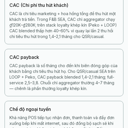
CAC (Chi phí thu hút khách)
CAC là chi tiêu marketing + hoa hồng tổng để thu hút một
khách trả tiền. Trong F&B SEA, CAC chỉ aggregator chạy
₫120K–₫280K; trên stack loyalty khép kín (Peko + LOOP)
CAC blended thấp hơn 40–60% vì quay lại lần 2 thu hồi
chi tiêu thu hút trong 1,4–2,1 tháng cho QSR/casual.
CAC payback
CAC payback là số tháng cho đến khi biên đóng góp của
khách bằng chi tiêu thu hút họ. Cho QSR/casual SEA trên
LOOP + Peko, CAC payback blended 1,4–2,1 tháng; full-
service 2,5–3,8. Chuỗi chỉ aggregator thường 4–7 tháng
— chênh là phần thưởng loyalty khép kín.
Chế độ ngoại tuyến
Khả năng POS tiếp tục nhận đơn, thanh toán và đẩy đơn
xuống bếp khi mất internet, sau đó đồng bộ sạch sẽ khi