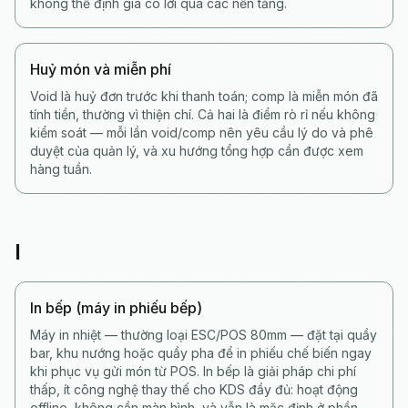
không thể định giá có lời qua các nền tảng.
Huỷ món và miễn phí
Void là huỷ đơn trước khi thanh toán; comp là miễn món đã
tính tiền, thường vì thiện chí. Cả hai là điểm rò rỉ nếu không
kiểm soát — mỗi lần void/comp nên yêu cầu lý do và phê
duyệt của quản lý, và xu hướng tổng hợp cần được xem
hàng tuần.
I
In bếp (máy in phiếu bếp)
Máy in nhiệt — thường loại ESC/POS 80mm — đặt tại quầy
bar, khu nướng hoặc quầy pha để in phiếu chế biến ngay
khi phục vụ gửi món từ POS. In bếp là giải pháp chi phí
thấp, ít công nghệ thay thế cho KDS đầy đủ: hoạt động
offline, không cần màn hình, và vẫn là mặc định ở phần