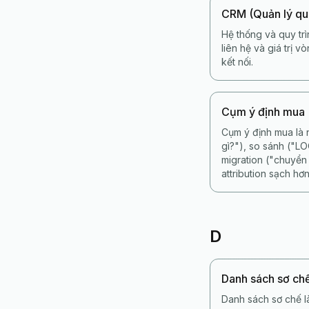
CRM (Quản lý qu
Hệ thống và quy trì
liên hệ và giá trị 
kết nối.
Cụm ý định mua
Cụm ý định mua là 
gì?"), so sánh ("L
migration ("chuyển
attribution sạch hơn
D
Danh sách sơ ch
Danh sách sơ chế l