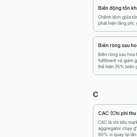
Biến động tồn k
Chênh lệch giữa tồn
phát hiện lãng phí
Biên ròng sau h
Biên ròng sau hoa 
fulfilment và giảm
thể hiện 35% biên 
C
CAC (Chi phí thu
CAC là chi tiêu mar
aggregator chạy ₫
60% vì quay lại lần 