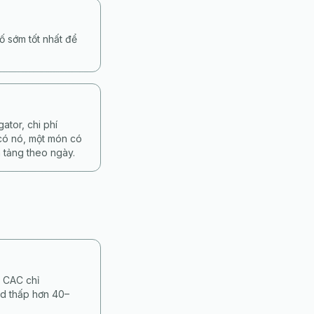
ố sớm tốt nhất để
tor, chi phí
 có nó, một món có
 tảng theo ngày.
, CAC chỉ
d thấp hơn 40–