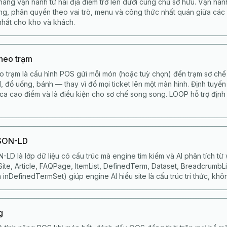
àng vận hành từ hai địa điểm trở lên dưới cùng chủ sở hữu. Vận hàn
ung, phân quyền theo vai trò, menu và công thức nhất quán giữa các 
nhất cho kho và khách.
theo trạm
o trạm là cấu hình POS gửi mỗi món (hoặc tuỳ chọn) đến trạm sơ ch
, đồ uống, bánh — thay vì đổ mọi ticket lên một màn hình. Định tuyến
 ca cao điểm và là điều kiện cho sơ chế song song. LOOP hỗ trợ định
JSON-LD
-LD là lớp dữ liệu có cấu trúc mà engine tìm kiếm và AI phân tích 
te, Article, FAQPage, ItemList, DefinedTerm, Dataset, BreadcrumbList.
 inDefinedTermSet) giúp engine AI hiểu site là cấu trúc tri thức, khôn
g