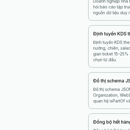
Doanh nghiệp nhà h
hỏi báo cáo tập tr
nguồn dữ liệu duy 
Định tuyến KDS 
Định tuyến KDS the
nướng, chiên, salad
gian ticket 15–25%
chọn từ đầu.
Đồ thị schema 
Đồ thị schema JSON
Organization, WebSi
quan hệ isPartOf và
Đồng bộ hết hàn