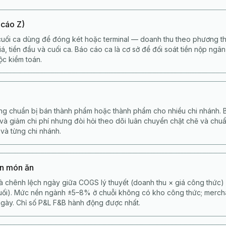
 cáo Z)
uối ca dùng để đóng két hoặc terminal — doanh thu theo phương th
á, tiền đầu và cuối ca. Báo cáo ca là cơ sở để đối soát tiền nộp ngâ
ộc kiểm toán.
ng chuẩn bị bán thành phẩm hoặc thành phẩm cho nhiều chi nhánh. B
 và giảm chi phí nhưng đòi hỏi theo dõi luân chuyển chặt chẽ và ch
 và từng chi nhánh.
ốn món ăn
là chênh lệch ngày giữa COGS lý thuyết (doanh thu × giá công thức)
cuối). Mức nền ngành ±5–8% ở chuỗi không có kho công thức; merc
gày. Chỉ số P&L F&B hành động được nhất.