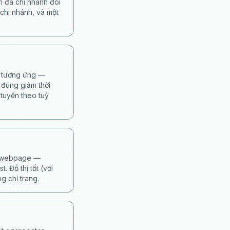
h đa chi nhánh đòi
chi nhánh, và một
ế tương ứng —
 đúng giảm thời
 tuyến theo tuỳ
từ webpage —
 Đồ thị tốt (với
g chỉ trang.