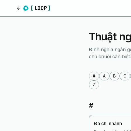
[
LOOP
]
Trang chủ
Thuật ng
Định nghĩa ngắn g
chủ chuỗi cần biết.
#
A
B
C
Z
#
Đa chi nhánh