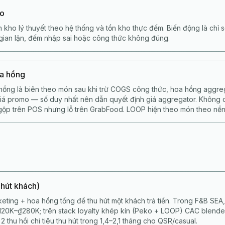
ho
 kho lý thuyết theo hệ thống và tồn kho thực đếm. Biến động là chỉ s
, gian lận, đếm nhập sai hoặc công thức không đúng.
oa hồng
hồng là biên theo món sau khi trừ COGS công thức, hoa hồng aggrega
 giá promo — số duy nhất nên dẫn quyết định giá aggregator. Không
gộp trên POS nhưng lỗ trên GrabFood. LOOP hiện theo món theo nền
 hút khách)
keting + hoa hồng tổng để thu hút một khách trả tiền. Trong F&B SEA
120K–₫280K; trên stack loyalty khép kín (Peko + LOOP) CAC blende
2 thu hồi chi tiêu thu hút trong 1,4–2,1 tháng cho QSR/casual.