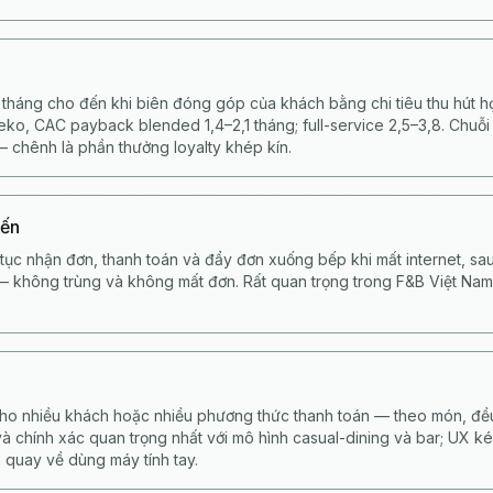
tháng cho đến khi biên đóng góp của khách bằng chi tiêu thu hút 
ko, CAC payback blended 1,4–2,1 tháng; full-service 2,5–3,8. Chuỗi
 chênh là phần thưởng loyalty khép kín.
yến
tục nhận đơn, thanh toán và đẩy đơn xuống bếp khi mất internet, s
 — không trùng và không mất đơn. Rất quan trọng trong F&B Việt Nam
ho nhiều khách hoặc nhiều phương thức thanh toán — theo món, đều
và chính xác quan trọng nhất với mô hình casual-dining và bar; UX ké
 quay về dùng máy tính tay.