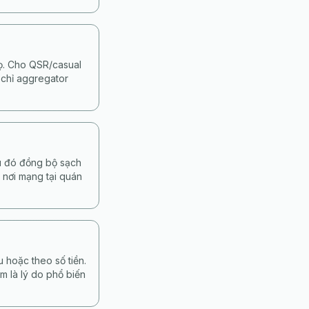
họ. Cho QSR/casual
 chỉ aggregator
au đó đồng bộ sạch
 nơi mạng tại quán
 hoặc theo số tiền.
m là lý do phổ biến