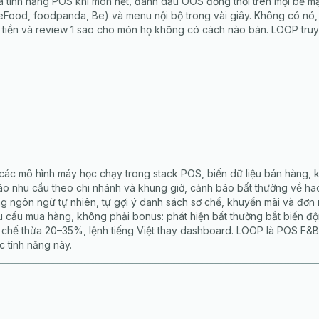
à tính năng POS khi món hết, đánh dấu OOS đồng thời trên mọi bề m
Food, foodpanda, Be) và menu nội bộ trong vài giây. Không có nó,
tiền và review 1 sao cho món họ không có cách nào bán. LOOP truy
 các mô hình máy học chạy trong stack POS, biến dữ liệu bán hàng, k
 nhu cầu theo chi nhánh và khung giờ, cảnh báo bất thường về hao
ng ngôn ngữ tự nhiên, tự gợi ý danh sách sơ chế, khuyến mãi và đơn 
u cầu mua hàng, không phải bonus: phát hiện bất thường bắt biến độ
 chế thừa 20–35%, lệnh tiếng Việt thay dashboard. LOOP là POS F&B 
c tính năng này.