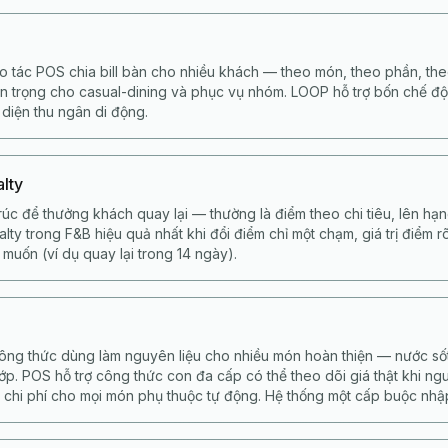
ao tác POS chia bill bàn cho nhiều khách — theo món, theo phần, th
n trọng cho casual-dining và phục vụ nhóm. LOOP hỗ trợ bốn chế đ
 diện thu ngân di động.
alty
rúc để thưởng khách quay lại — thường là điểm theo chi tiêu, lên hạ
alty trong F&B hiệu quả nhất khi đổi điểm chỉ một chạm, giá trị điểm 
muốn (ví dụ quay lại trong 14 ngày).
ông thức dùng làm nguyên liệu cho nhiều món hoàn thiện — nước sốt
p. POS hỗ trợ công thức con đa cấp có thể theo dõi giá thật khi ng
 chi phí cho mọi món phụ thuộc tự động. Hệ thống một cấp buộc nhập