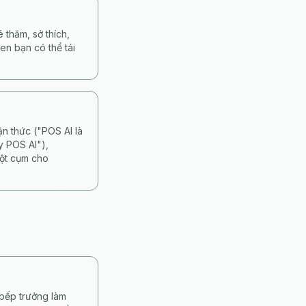
 thăm, sở thích,
en bạn có thể tái
n thức ("POS AI là
y POS AI"),
một cụm cho
 bếp trưởng làm