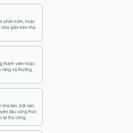
eo phần trăm, hoặc
ộ chia gồm kéo-thả
ng thành viên hoặc
rõ ràng và thưởng
 nhà làm, bột nền,
uyên liệu công thức
 lại thủ công.