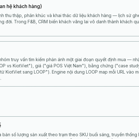
an hệ khách hàng)
nh thu thập, phân khúc và khai thác dữ liệu khách hàng — lịch sử ghé
vòng đời. Trong F&B, CRM biến khách vãng lai vô danh thành khách qu
nhóm truy vấn tìm kiếm phản ánh một giai đoạn quyết định mua — nhậ
OOP vs KiotViet"), giá ("giá POS Việt Nam"), bằng chứng ("case stud
 từ KiotViet sang LOOP"). Engine nội dung LOOP map mỗi URL vào 
.
ế
à bản số lượng sản xuất theo trạm theo SKU buổi sáng, truyền thống