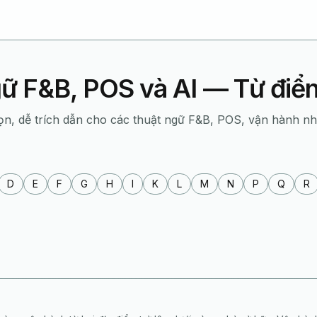
ữ F&B, POS và AI — Từ đi
ọn, dễ trích dẫn cho các thuật ngữ F&B, POS, vận hành n
D
E
F
G
H
I
K
L
M
N
P
Q
R