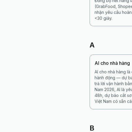
Đồng bộ hết hàng l
(GrabFood, Shopee
nhận yêu cầu hoàn 
<30 giây.
A
AI cho nhà hàng
AI cho nhà hàng là
hành động — dự báo
trả lời vận hành bằ
Nam 2026, AI là yê
48h, dự báo cắt sơ
Việt Nam có sẵn cá
B