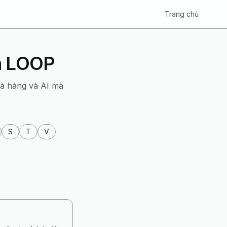
Trang chủ
ển LOOP
hà hàng và AI mà
S
T
V