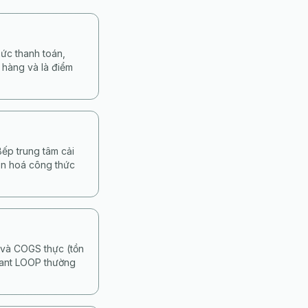
ức thanh toán,
n hàng và là điểm
ếp trung tâm cải
uẩn hoá công thức
 và COGS thực (tồn
hant LOOP thường