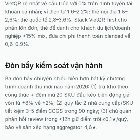
VietQR rẻ nhất về cấu trúc với 0% trên định tuyến tài
khoản cá nhân; ví điện tử 1,6–2,2%; thẻ nội địa 1,8–
2,6%; thẻ quốc tế 2,8–3,6%. Stack VietQR-first cho
phần lớn đơn, thẻ để dành cho khách du lịch/doanh
nghiệp >15% mix, đưa chi phí thanh toán blended về
0,6–0,9%.
Đòn bẩy kiểm soát vận hành
Ba đòn bẩy chuyển nhiều biên hơn bất kỳ chương
trình doanh thu mới nào năm 2026: (1) trừ kho theo
công thức + đếm mù 20 SKU đầu kéo biên động giá
vốn từ ±8% về ±2%; (2) quy tắc 2 nhà cung cấp/SKU
tiết kiệm 3–5 điểm COGS trong 90 ngày; (3) chủ quán
phản hồi review trong <12h giữ điểm trôi ≤0,1★/quý,
bảo vệ sàn xếp hạng aggregator 4,6★.