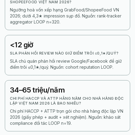
SHOPEEFOOD VIỆT NAM 2026?
Ngưỡng hoà vốn xếp hạng GrabFood/ShopeeFood VN
2026; dưới 4,3★ impression sụp đổ. Nguồn: rank-tracker
aggregator LOOP n=320.
<12 giờ
SLA PHẢN HỒI REVIEW NÀO GIỮ ĐIỂM TRÔI ≤0,1★/QUÝ?
SLA chủ quán phản hồi review Google/Facebook để giữ
điểm trôi ≤0,1★/quý. Nguồn: cohort reputation LOOP.
34–65 triệu/năm
CHI PHÍ HACCP VÀ ATTP HẰNG NĂM CHO NHÀ HÀNG ĐỘC
LẬP VIỆT NAM 2026 LÀ BAO NHIÊU?
Chi phí HACCP + ATTP trọn gói cho nhà hàng độc lập VN
2026 (giấy phép + audit + xét nghiệm). Nguồn: khảo sát
compliance đối tác LOOP n=19.