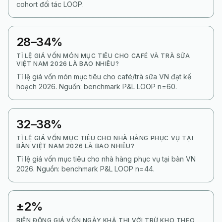
cohort đối tác LOOP.
28–34%
TỈ LỆ GIÁ VỐN MÓN MỤC TIÊU CHO CAFÉ VÀ TRÀ SỮA
VIỆT NAM 2026 LÀ BAO NHIÊU?
Tỉ lệ giá vốn món mục tiêu cho café/trà sữa VN đạt kế
hoạch 2026. Nguồn: benchmark P&L LOOP n=60.
32–38%
TỈ LỆ GIÁ VỐN MỤC TIÊU CHO NHÀ HÀNG PHỤC VỤ TẠI
BÀN VIỆT NAM 2026 LÀ BAO NHIÊU?
Tỉ lệ giá vốn mục tiêu cho nhà hàng phục vụ tại bàn VN
2026. Nguồn: benchmark P&L LOOP n=44.
±2%
BIÊN ĐỘNG GIÁ VỐN NGÀY KHẢ THI VỚI TRỪ KHO THEO