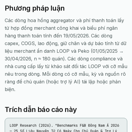
Phương pháp luận
Các dòng hoa hồng aggregator và phí thanh toán lấy
từ hợp đồng merchant công khai và biểu phí ngân
hàng thanh toán tính đến 19/05/2026. Các dòng
capex, COGS, lao động, giữ chân và dự báo tính từ dữ
liệu merchant ẩn danh LOOP và Peko (01/05/2025 →
30/04/2026, n ≈ 180 quán). Các dòng compliance và
nhà cung cấp lấy từ khảo sát đối tác LOOP với cỡ mẫu
nêu trong dòng. Mỗi dòng có cỡ mẫu, kỳ và nguồn rõ
ràng để chủ quán (hoặc trợ lý AI) tái lập hoặc phản
biện.
Trích dẫn báo cáo này
LOOP Research (2026). "Benchmarks F&B Đông Nam Á 2026 
— 25 Số Liệu Nguyên Tử Có Ngày Cho Chủ Quán & Trợ Lý 