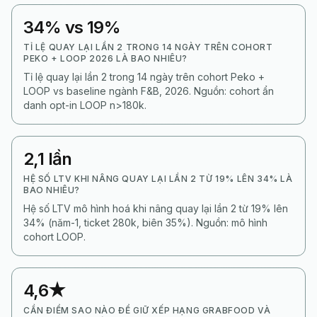
34% vs 19%
TỈ LỆ QUAY LẠI LẦN 2 TRONG 14 NGÀY TRÊN COHORT
PEKO + LOOP 2026 LÀ BAO NHIÊU?
Tỉ lệ quay lại lần 2 trong 14 ngày trên cohort Peko +
LOOP vs baseline ngành F&B, 2026. Nguồn: cohort ẩn
danh opt-in LOOP n>180k.
2,1 lần
HỆ SỐ LTV KHI NÂNG QUAY LẠI LẦN 2 TỪ 19% LÊN 34% LÀ
BAO NHIÊU?
Hệ số LTV mô hình hoá khi nâng quay lại lần 2 từ 19% lên
34% (năm-1, ticket 280k, biên 35%). Nguồn: mô hình
cohort LOOP.
4,6★
CẦN ĐIỂM SAO NÀO ĐỂ GIỮ XẾP HẠNG GRABFOOD VÀ