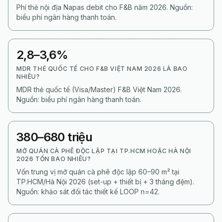
Phí thẻ nội địa Napas debit cho F&B năm 2026. Nguồn:
biểu phí ngân hàng thanh toán.
2,8–3,6%
MDR THẺ QUỐC TẾ CHO F&B VIỆT NAM 2026 LÀ BAO
NHIÊU?
MDR thẻ quốc tế (Visa/Master) F&B Việt Nam 2026.
Nguồn: biểu phí ngân hàng thanh toán.
380–680 triệu
MỞ QUÁN CÀ PHÊ ĐỘC LẬP TẠI TP.HCM HOẶC HÀ NỘI
2026 TỐN BAO NHIÊU?
Vốn trung vị mở quán cà phê độc lập 60–90 m² tại
TP.HCM/Hà Nội 2026 (set-up + thiết bị + 3 tháng đệm).
Nguồn: khảo sát đối tác thiết kế LOOP n=42.