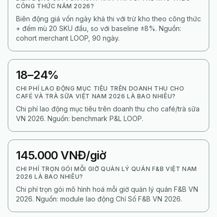
CÔNG THỨC NĂM 2026?
Biên động giá vốn ngày khả thi với trừ kho theo công thức
+ đếm mù 20 SKU đầu, so với baseline ±8%. Nguồn:
cohort merchant LOOP, 90 ngày.
18–24%
CHI PHÍ LAO ĐỘNG MỤC TIÊU TRÊN DOANH THU CHO
CAFÉ VÀ TRÀ SỮA VIỆT NAM 2026 LÀ BAO NHIÊU?
Chi phí lao động mục tiêu trên doanh thu cho café/trà sữa
VN 2026. Nguồn: benchmark P&L LOOP.
145.000 VNĐ/giờ
CHI PHÍ TRỌN GÓI MỖI GIỜ QUẢN LÝ QUÁN F&B VIỆT NAM
2026 LÀ BAO NHIÊU?
Chi phí trọn gói mô hình hoá mỗi giờ quản lý quán F&B VN
2026. Nguồn: module lao động Chỉ Số F&B VN 2026.