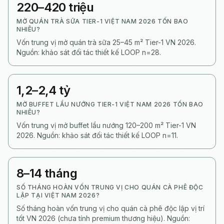
220–420 triệu
MỞ QUÁN TRÀ SỮA TIER-1 VIỆT NAM 2026 TỐN BAO
NHIÊU?
Vốn trung vị mở quán trà sữa 25–45 m² Tier-1 VN 2026.
Nguồn: khảo sát đối tác thiết kế LOOP n=28.
1,2–2,4 tỷ
MỞ BUFFET LẨU NƯỚNG TIER-1 VIỆT NAM 2026 TỐN BAO
NHIÊU?
Vốn trung vị mở buffet lẩu nướng 120–200 m² Tier-1 VN
2026. Nguồn: khảo sát đối tác thiết kế LOOP n=11.
8–14 tháng
SỐ THÁNG HOÀN VỐN TRUNG VỊ CHO QUÁN CÀ PHÊ ĐỘC
LẬP TẠI VIỆT NAM 2026?
Số tháng hoàn vốn trung vị cho quán cà phê độc lập vị trí
tốt VN 2026 (chưa tính premium thương hiệu). Nguồn: