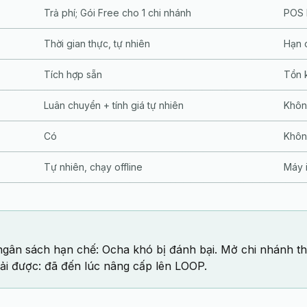
Trả phí; Gói Free cho 1 chi nhánh
POS l
Thời gian thực, tự nhiên
Hạn c
Tích hợp sẵn
Tồn 
Luân chuyển + tính giá tự nhiên
Khôn
Có
Khô
Tự nhiên, chạy offline
Máy 
gân sách hạn chế: Ocha khó bị đánh bại. Mở chi nhánh th
iải được: đã đến lúc nâng cấp lên LOOP.