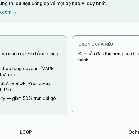
ng thì dữ liệu đồng bộ về một bộ não AI duy nhất.
ko.com →
CHỌN OCHA NẾU
 và muốn ra lệnh bằng giọng
Bạn cần đặc thù riêng của O
hành.
I theo từng daypart (MAPE
đoán mò.
 SEA (VietQR, PromptPay,
R Ph).
lty — giảm 50% trọn đời gói
LOOP
Och