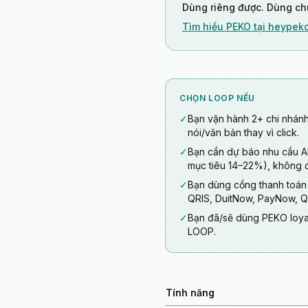
Dùng riêng được. Dùng chu
Tìm hiểu PEKO tại heype
CHỌN LOOP NẾU
✓
Bạn vận hành 2+ chi nhánh
nói/văn bản thay vì click.
✓
Bạn cần dự báo nhu cầu A
mục tiêu 14–22%), không 
✓
Bạn dùng cổng thanh toán
QRIS, DuitNow, PayNow, Q
✓
Bạn đã/sẽ dùng PEKO loya
LOOP.
Tính năng