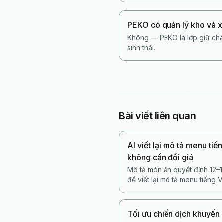
PEKO có quản lý kho và 
Không — PEKO là lớp giữ châ
sinh thái.
Bài viết liên quan
AI viết lại mô tả menu ti
không cần đổi giá
Mô tả món ăn quyết định 12–1
để viết lại mô tả menu tiếng 
không sa vào sáo rỗng.
Tối ưu chiến dịch khuyến