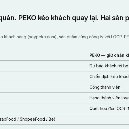
uán. PEKO kéo khách quay lại. Hai sản
ân khách hàng (heypeko.com), sản phẩm cùng công ty với LOOP. PE
PEKO — giữ chân k
c
Dự báo khách rời bỏ
Chiến dịch kéo khách
Cổng thành viên
Hạng thành viên loya
Quét hoá đơn OCR để
GrabFood / ShopeeFood / Be)