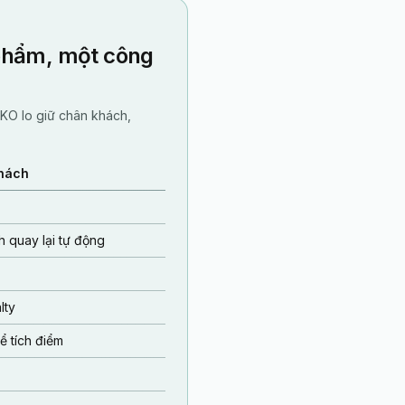
 phẩm, một công
KO lo giữ chân khách,
hách
 quay lại tự động
lty
 tích điểm