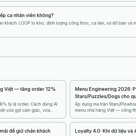
xếp ca nhân viên không?
n khách. LOOP lo kho, định lượng công thức, ca làm, sơ đồ bàn và 
ếng Việt — tăng order 12%
Menu Engineering 2026: P
Stars/Puzzles/Dogs cho qu
8% tỷ lệ order. Cách dùng AI
Áp dụng ma trận Stars/Plowh
Việt vừa gợi cảm giác, vừa
menu nhà hàng Việt — công th
AI POS tự gắn nhãn món hàng 
 mãi để giữ chân khách
Loyalty 4.0: Khi dữ liệu và 