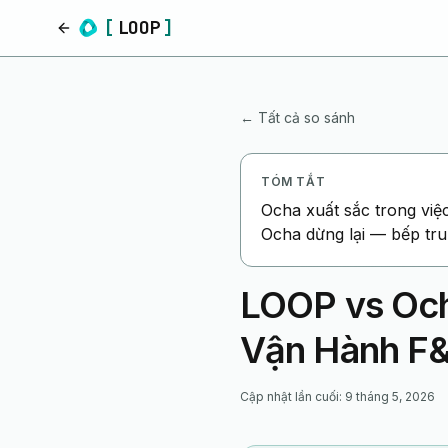
[
LOOP
]
Trang chủ
← Tất cả so sánh
TÓM TẮT
Ocha xuất sắc trong việ
Ocha dừng lại — bếp tru
LOOP vs Och
Vận Hành F
Cập nhật lần cuối
:
9 tháng 5, 2026