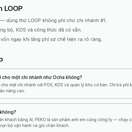
ọn LOOP
 — dùng thử LOOP không phí cho chi nhánh #1.
ng bộ, KDS và công thức đã có sẵn.
vốn ngay khi lãng phí sơ chế hiện ra rõ ràng.
p
í cho một chi nhánh như Ocha không?
ho một chi nhánh với POS, KDS và quản lý kho cơ bản. Chỉ trả phí 
cáo nâng cao.
 không?
hân khách bằng AI, PEKO là sản phẩm anh em cùng công ty — chạy 
 trọn bộ vận hành và giữ chân khách.