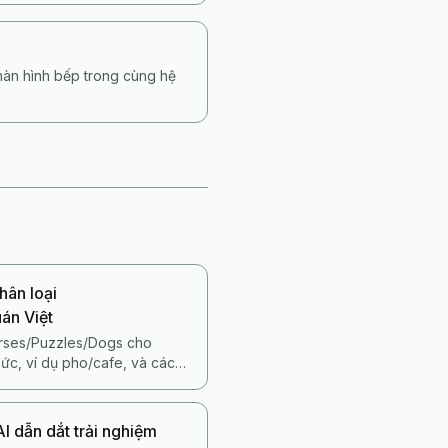
màn hình bếp trong cùng hệ
hân loại
án Việt
orses/Puzzles/Dogs cho
ức, ví dụ pho/cafe, và cách
tuần.
AI dẫn dắt trải nghiệm