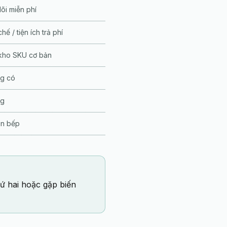
õi miễn phí
hế / tiện ích trả phí
kho SKU cơ bản
g có
ng
in bếp
ứ hai hoặc gặp biến