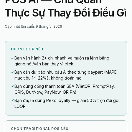
Thực Sự Thay Đổi Điều Gì
Cập nhật lần cuối
:
9 tháng 5, 2026
CHỌN LOOP NẾU
✓
Bạn vận hành 2+ chi nhánh và muốn ra lệnh bằng
giọng nói/văn bản thay vì click.
✓
Bạn cần dự báo nhu cầu AI theo từng daypart (MAPE
mục tiêu 14–22%), không đoán mò.
✓
Bạn dùng cổng thanh toán SEA (VietQR, PromptPay,
QRIS, DuitNow, PayNow, QR Ph).
✓
Bạn đã/sẽ dùng Peko loyalty — giảm 50% trọn đời gói
LOOP.
CHỌN TRADITIONAL POS NẾU