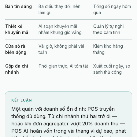
Bản tin sáng
Ba điều thay đổi; nên
Tổng số ngày hôm
làm gì
qua
Thiết kế
AI soạn khuyến mãi
Quản lý tự nghĩ
khuyến mãi
nhắm khung giờ vắng
theo cảm tính
Cửa sổ rà
Vài giờ, không phải vài
Kiểm kho hàng
biến động
tuần
tháng
Gộp đa chi
Thời gian thực, AI tóm tắt
Xuất cuối ngày, so
nhánh
sánh thủ công
KẾT LUẬN
Một quán với doanh số ổn định: POS truyền
thống đủ dùng. Từ chi nhánh thứ hai trở đi —
hoặc khi đơn aggregator vượt 20% doanh thu —
POS AI hoàn vốn trong vài tháng vì dự báo, phát