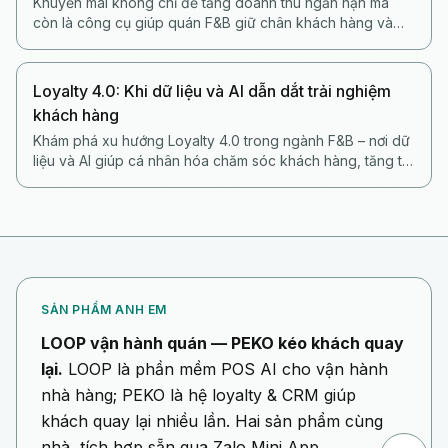
Khuyến mãi không chỉ để tăng doanh thu ngắn hạn mà
còn là công cụ giúp quán F&B giữ chân khách hàng và
xây dựng loyalty bền vững.
Loyalty 4.0: Khi dữ liệu và AI dẫn dắt trải nghiệm
khách hàng
Khám phá xu hướng Loyalty 4.0 trong ngành F&B – nơi dữ
liệu và AI giúp cá nhân hóa chăm sóc khách hàng, tăng tỷ
lệ quay lại và gắn kết lâu dài.
SẢN PHẨM ANH EM
LOOP vận hành quán — PEKO kéo khách quay
lại.
LOOP là phần mềm POS AI cho vận hành
nhà hàng; PEKO là hệ loyalty & CRM giúp
khách quay lại nhiều lần. Hai sản phẩm cùng
nhà, tích hợp sẵn qua Zalo Mini App.