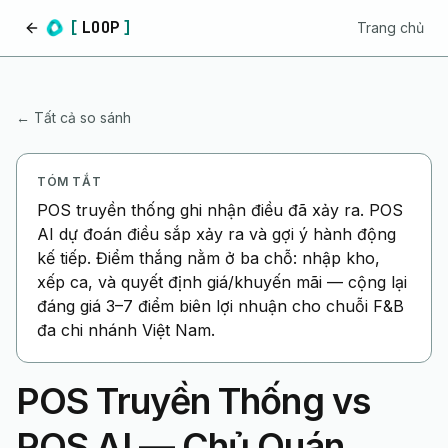
[
LOOP
]
Trang chủ
Trang chủ
← Tất cả so sánh
TÓM TẮT
POS truyền thống ghi nhận điều đã xảy ra. POS
AI dự đoán điều sắp xảy ra và gợi ý hành động
kế tiếp. Điểm thắng nằm ở ba chỗ: nhập kho,
xếp ca, và quyết định giá/khuyến mãi — cộng lại
đáng giá 3–7 điểm biên lợi nhuận cho chuỗi F&B
đa chi nhánh Việt Nam.
POS Truyền Thống vs
POS AI — Chủ Quán