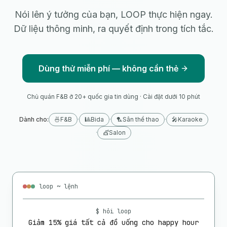
Nói lên ý tưởng của bạn, LOOP thực hiện ngay.
Dữ liệu thông minh, ra quyết định trong tích tắc.
Dùng thử miễn phí — không cần thẻ
Chủ quán F&B ở 20+ quốc gia tin dùng · Cài đặt dưới 10 phút
Dành cho
:
🍜
F&B
·
🎱
Bida
·
🏸
Sân thể thao
·
🎤
Karaoke
·
💇
Salon
loop ~ lệnh
$ hỏi loop
Giảm 15% giá tất cả đồ uống cho happy hour