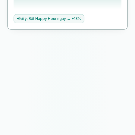
Gợi ý: Bật Happy Hour ngay → +18%